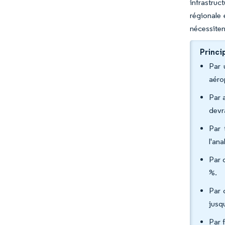
infrastruc
régionale 
nécessiten
Princi
Par 
aéro
Par 
devr
Par 
l'an
Par 
%.
Par 
jusq
Par 