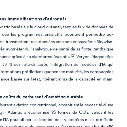
 aux immobilisations d'aéronefs
tic basés sur le cloud qui analysent les flux de données de
e que les programmes prédictifs pourraient permettre aux
nefs transmettant des données vers son écosystème Skywise.
ès avoir étendu l'analytique de santé de sa flotte, tandis que
[2]
tenance grâce à sa plateforme Ascentia.
Veryon Diagnostics
0 % des retards après l'intégration de modèles d'IA qui
 informations prédictives gagnent en maturité, les compagnies
nce basée sur l'état, libérant ainsi de la capacité en main-
 coûts du carburant d'aviation durable
rburant aviation conventionnel, accentuant la nécessité d'une
irgin Atlantic a économisé 95 tonnes de CO₂, validant les
l'IA pour affiner la sélection des trajectoires et les profils de
ule d'analytique du carburant de Boeing analyse plus de 650