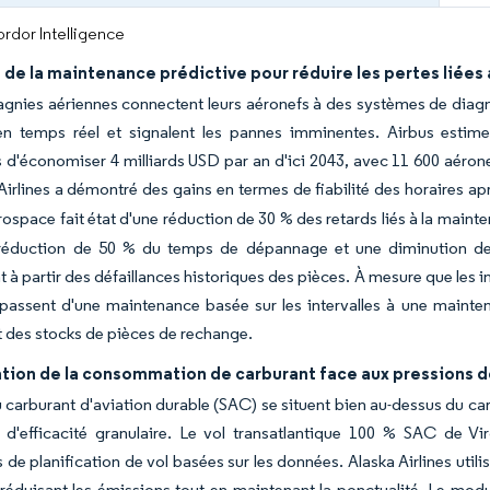
rdor Intelligence
de la maintenance prédictive pour réduire les pertes liées
nies aériennes connectent leurs aéronefs à des systèmes de diagnos
en temps réel et signalent les pannes imminentes. Airbus estim
 d'économiser 4 milliards USD par an d'ici 2043, avec 11 600 aéro
irlines a démontré des gains en termes de fiabilité des horaires apr
rospace fait état d'une réduction de 30 % des retards liés à la main
réduction de 50 % du temps de dépannage et une diminution de 1
 à partir des défaillances historiques des pièces. À mesure que les
passent d'une maintenance basée sur les intervalles à une maintena
 des stocks de pièces de rechange.
tion de la consommation de carburant face aux pressions de
u carburant d'aviation durable (SAC) se situent bien au-dessus du ca
e d'efficacité granulaire. Le vol transatlantique 100 % SAC de V
de planification de vol basées sur les données. Alaska Airlines utilise 
réduisant les émissions tout en maintenant la ponctualité. Le mod