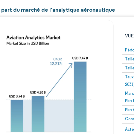
t part du marché de l'analytique aéronautique
VUE
Péri
Tail
Tail
Taux
2031
Marc
Image © Mordor Intelligence. La réutilisation nécessite un
Plus
Plus
Conc
Image 
Acte