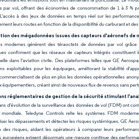
s par vol, offrant des économies de consommation de 1 à 3 % pou
. L'accès à des jeux de données en temps réel sur les performan
ent leurs routes en fonction de la disponibilité du carburant et des d
tion des mégadonnées issues des capteurs d'aéronefs de n
les modernes génèrent des téraoctets de données par vol grâc
s confirment que les réseaux de capteurs intégrés constituent le
elle dans l'aviation civile. Des plateformes telles que GE Aerospa
ons exploitables pour les équipages, améliorant la stabilité d'a
commercialisent de plus en plus les données opérationnelles anony
ux équipementiers, créant ainsi de nouveaux flux de revenus sans pert
ns réglementaires de gestion de la sécurité stimulant l'an
ns d'évolution de la surveillance des données de vol (FDM) ont contr
le mondiale. Teledyne Controls relie les systèmes FDM modern
iser les dépassements et détecter les risques systémiques. GE Aero
on des risques, aidant les opérateurs à comparer leurs performa
rs européens exigent désormais une mesure continue des performan