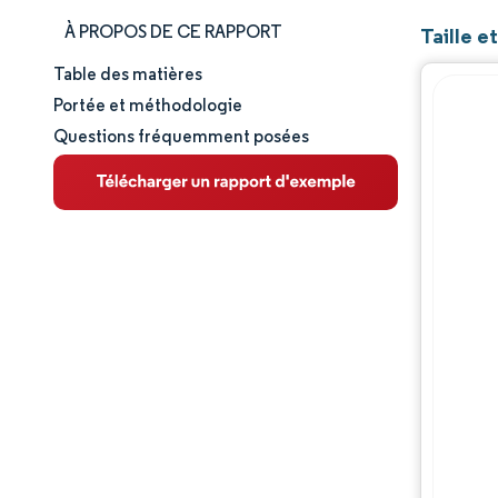
À PROPOS DE CE RAPPORT
Taille e
Table des matières
Taille et part de marché
Portée et méthodologie
Questions fréquemment posées
Analyse du marché
Tendances et perspectives
Analyse des segments
Analyse géographique
Paysage concurrentiel
Acteurs majeurs
Évolutions de l'industrie