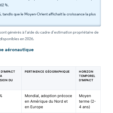
,62 %.
tandis que le Moyen-Orient affichait la croissance la plus
 sont générés à l’aide du cadre d’estimation propriétaire de
 disponibles en 2026.
ue aéronautique
 D'IMPACT
PERTINENCE GÉOGRAPHIQUE
HORIZON
LA
TEMPOREL
ISION DU
D'IMPACT
R
8%
Mondial, adoption précoce
Moyen
en Amérique du Nord et
terme (2-
en Europe
4 ans)