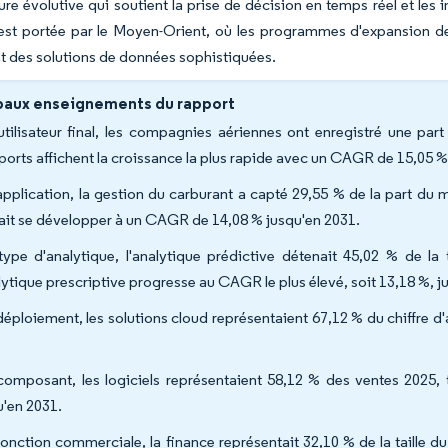
ture évolutive qui soutient la prise de décision en temps réel et les i
est portée par le Moyen-Orient, où les programmes d'expansion des
t des solutions de données sophistiquées.
paux enseignements du rapport
utilisateur final, les compagnies aériennes ont enregistré une part
ports affichent la croissance la plus rapide avec un CAGR de 15,05 %
application, la gestion du carburant a capté 29,55 % de la part du
ait se développer à un CAGR de 14,08 % jusqu'en 2031.
type d'analytique, l'analytique prédictive détenait 45,02 % de la
alytique prescriptive progresse au CAGR le plus élevé, soit 13,18 %, j
déploiement, les solutions cloud représentaient 67,12 % du chiffre d'a
composant, les logiciels représentaient 58,12 % des ventes 2025,
u'en 2031.
fonction commerciale, la finance représentait 32,10 % de la taille 