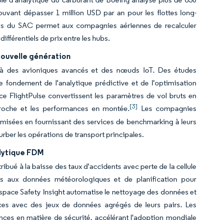
vant dépasser 1 million USD par an pour les flottes long-
ces du SAC permet aux compagnies aériennes de recalculer
ifférentiels de prix entre les hubs.
ouvelle génération
e à des avioniques avancés et des nœuds IoT. Des études
 fondement de l'analytique prédictive et de l'optimisation
ce FlightPulse convertissent les paramètres de vol bruts en
[3]
pproche et les performances en montée.
Les compagnies
misées en fournissant des services de benchmarking à leurs
urber les opérations de transport principales.
alytique FDM
ibué à la baisse des taux d'accidents avec perte de la cellule
es aux données météorologiques et de planification pour
space Safety Insight automatise le nettoyage des données et
nces avec des jeux de données agrégés de leurs pairs. Les
ces en matière de sécurité, accélérant l'adoption mondiale