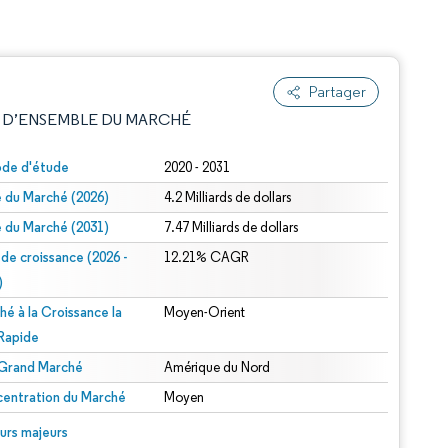
Partager
 D’ENSEMBLE DU MARCHÉ
ode d'étude
2020 - 2031
le du Marché (2026)
4.2 Milliards de dollars
le du Marché (2031)
7.47 Milliards de dollars
 de croissance (2026 -
12.21% CAGR
)
hé à la Croissance la
Moyen-Orient
e attribution sous CC BY 4.0.
 Rapide
 Grand Marché
Amérique du Nord
entration du Marché
Moyen
© Mordor Intelligence. La réutilisation nécessite une attribution sous CC BY 4.0.
urs majeurs