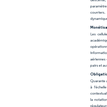
paramètre
courriers
dynamiquem
Monétisa
Les cellu
académique
opérationn
informati
aériennes 
pairs et a
Obligatio
Quarante a
à l'échel
contextual
la notati
régulateu