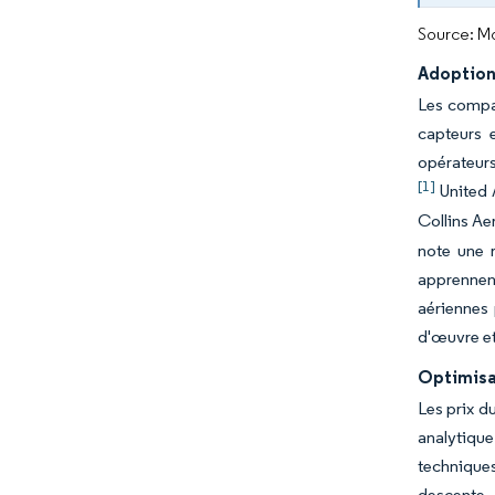
Source: Mo
Adoption 
Les compag
capteurs 
opérateurs
[1]
United A
Collins Ae
note une 
apprennent
aériennes 
d'œuvre et
Optimisa
Les prix d
analytiqu
techniques 
descente, 