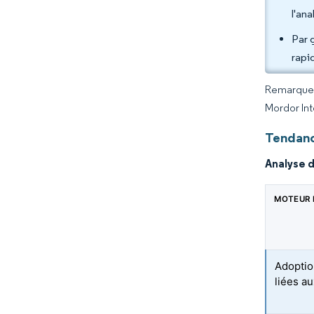
l'an
Par 
rapi
Remarque :
Mordor Int
Tendanc
Analyse 
MOTEUR 
Adoptio
liées a