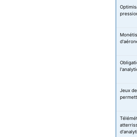
Optimis
pressio
Monétis
d'aéron
Obligat
l'analy
Jeux de
permett
Télémét
atterri
d'analy