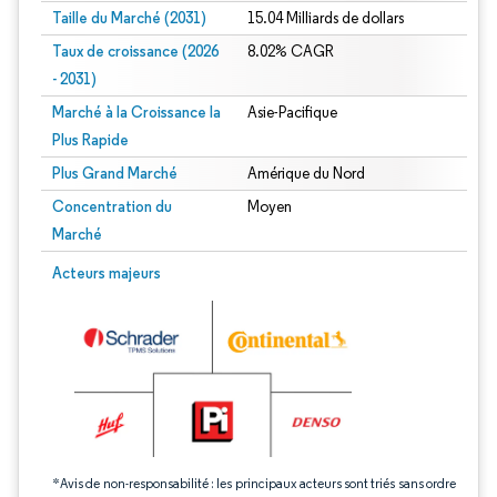
Taille du Marché (2031)
15.04 Milliards de dollars
Taux de croissance (2026
8.02% CAGR
- 2031)
Marché à la Croissance la
Asie-Pacifique
Plus Rapide
Plus Grand Marché
Amérique du Nord
Concentration du
Moyen
Marché
Image © Mordor Intelligence. La réutilisation nécessite une attribution sous CC 
Acteurs majeurs
*Avis de non-responsabilité : les principaux acteurs sont triés sans ordre