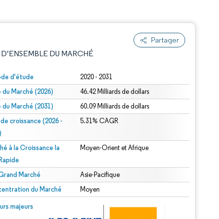
Partager
 D’ENSEMBLE DU MARCHÉ
ode d'étude
2020 - 2031
le du Marché (2026)
46.42 Milliards de dollars
le du Marché (2031)
60.09 Milliards de dollars
 de croissance (2026 -
5.31% CAGR
)
hé à la Croissance la
Moyen-Orient et Afrique
e attribution sous CC BY 4.0.
 Rapide
 Grand Marché
Asie-Pacifique
entration du Marché
Moyen
© Mordor Intelligence. La réutilisation nécessite une attribution sous CC BY 4.0.
urs majeurs