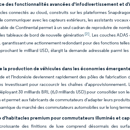
ce des fonctionnalités avancées d'infodivertissement et d
cles connectés au cloud, construits sur les plateformes Snapdrag
e communiquer avec les capteurs extérieurs, les assistants vocaux e
le de Continental permet à un seul cadran de reproduire de nombre
[2]
 les tableaux de bord de nouvelle génération
. Les couches ADAS c
 garantissant une actionnement redondant pour des fonctions telle
approchant le milliard USD, élargit la demande adressable parmi le
e la production de véhicules dans les économies émergent
de et l'Indonésie deviennent rapidement des pôles de fabrication de
s investissant pour raccourcir les chaînes d'approvisionnement. L
 déployant 30 milliards BRL (6,0 milliards USD) pour consolider son l
s et permet aux fabricants de commutateurs d'adapter leurs produit
ynamique du marché des commutateurs automobiles sur le long terme
d'habitacles premium pour commutateurs illuminés et cap
croissante des finitions de luxe comprend désormais des surfac