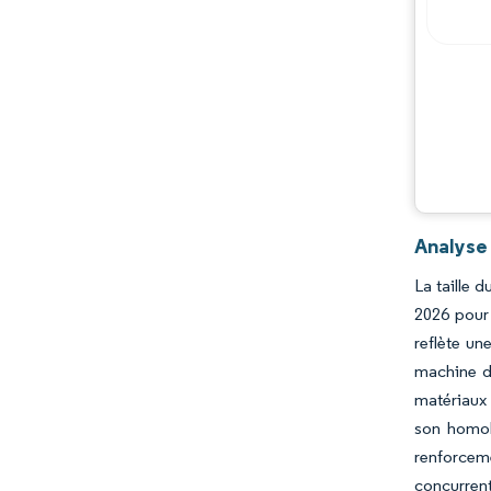
Acteurs majeurs
Opportunités et perspectives
Évolutions de l'industrie
Analyse
La taille 
2026 pour 
reflète un
machine de
matériaux 
son homol
renforcem
concurrent