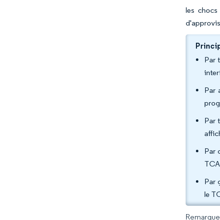
les chocs 
d'approvis
Princi
Par 
inte
Par 
prog
Par 
affi
Par 
TCAC
Par 
le T
Remarque :