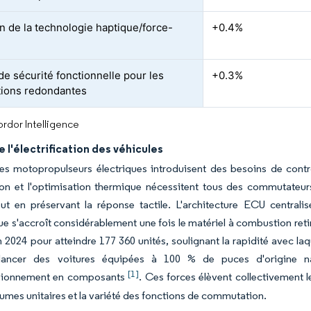
n de la technologie haptique/force-
+0.4%
de sécurité fonctionnelle pour les
+0.3%
ions redondantes
rdor Intelligence
 l'électrification des véhicules
s motopropulseurs électriques introduisent des besoins de contrôl
on et l'optimisation thermique nécessitent tous des commutateurs
out en préservant la réponse tactile. L'architecture ECU centra
ue s'accroît considérablement une fois le matériel à combustion reti
 2024 pour atteindre 177 360 unités, soulignant la rapidité avec l
lancer des voitures équipées à 100 % de puces d'origine nat
[1]
sionnement en composants
. Ces forces élèvent collectivement
olumes unitaires et la variété des fonctions de commutation.