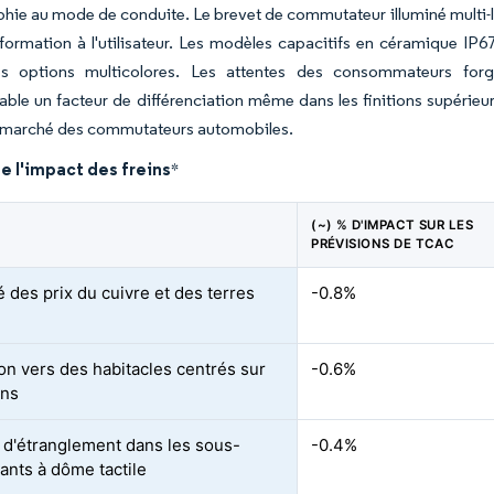
phie au mode de conduite. Le brevet de commutateur illuminé multi-l
nformation à l'utilisateur. Les modèles capacitifs en céramique IP
es options multicolores. Les attentes des consommateurs forg
able un facteur de différenciation même dans les finitions supérie
u marché des commutateurs automobiles.
e l'impact des freins
*
(~) % D'IMPACT SUR LES
PRÉVISIONS DE TCAC
té des prix du cuivre et des terres
-0.8%
ion vers des habitacles centrés sur
-0.6%
ans
 d'étranglement dans les sous-
-0.4%
nts à dôme tactile