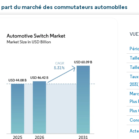
et part du marché des commutateurs automobiles
VUE
Péri
Tail
Tail
Taux
2031
Marc
Image © Mordor Intelligence. La réutilisation nécessite un
Plus
Plus
Conc
Image 
Acte