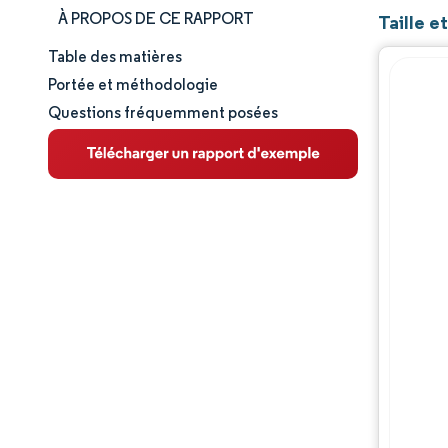
À PROPOS DE CE RAPPORT
Taille 
Table des matières
Taille et part de marché
Portée et méthodologie
Questions fréquemment posées
Analyse du marché
Tendances et perspectives
Analyse des segments
Analyse géographique
Paysage réglementaire
Analyse de la chaîne de valeur
Paysage concurrentiel