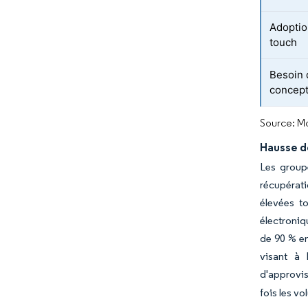
Adoptio
touch
Besoin 
concept
Source: Mo
Hausse de
Les groupe
récupérati
élevées t
électroniq
de 90 % en
visant à 
d'approvi
fois les v