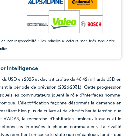
 de non-responsabilité : les principaux acteurs sont triés sans ordre
ulier
r Intelligence
rds USD en 2025 et devrait croître de 46,42 milliards USD en
ant la période de prévision (2026-2031). Cette progression
s lesquels les commutateurs jouent le rôle d'interfaces homme-
ctronique. L'électrification façonne désormais la demande en
cessitant bien plus de cuivre et de circuits haute tension que
 d'ADAS, la recherche d'habitacles lumineux luxueux et le
nctionnelles imposées à chaque commutateur. La rivalité
itives remettent en cause le statu quo mécanique, tandis que