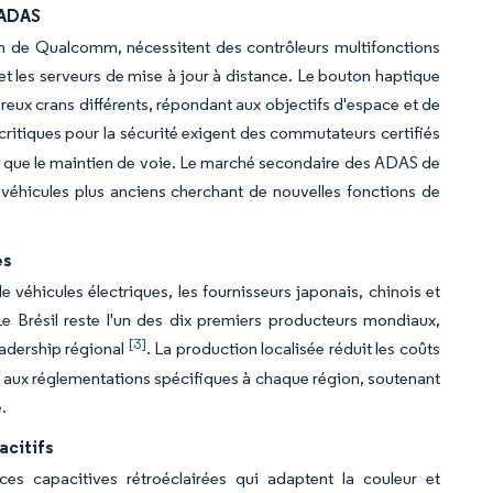
'ADAS
on de Qualcomm, nécessitent des contrôleurs multifonctions
t les serveurs de mise à jour à distance. Le bouton haptique
ux crans différents, répondant aux objectifs d'espace et de
ritiques pour la sécurité exigent des commutateurs certifiés
s que le maintien de voie. Le marché secondaire des ADAS de
s véhicules plus anciens cherchant de nouvelles fonctions de
es
 véhicules électriques, les fournisseurs japonais, chinois et
e Brésil reste l'un des dix premiers producteurs mondiaux,
[3]
eadership régional
. La production localisée réduit les coûts
s aux réglementations spécifiques à chaque région, soutenant
.
acitifs
es capacitives rétroéclairées qui adaptent la couleur et