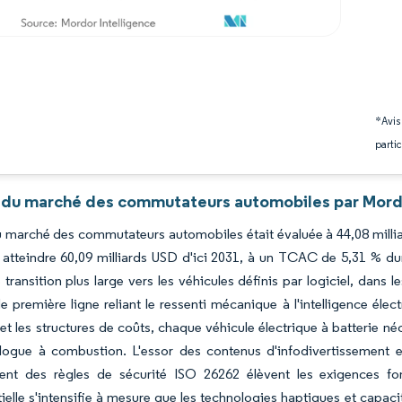
*Avis
partic
 du marché des commutateurs automobiles par Mordo
du marché des commutateurs automobiles était évaluée à 44,08 millia
atteindre 60,09 milliards USD d'ici 2031, à un TCAC de 5,31 % dur
e transition plus large vers les véhicules définis par logiciel, dan
 première ligne reliant le ressenti mécanique à l'intelligence éle
et les structures de coûts, chaque véhicule électrique à batterie né
ogue à combustion. L'essor des contenus d'infodivertissement et
ent des règles de sécurité ISO 26262 élèvent les exigences fo
ielle s'intensifie à mesure que les technologies haptiques et capac