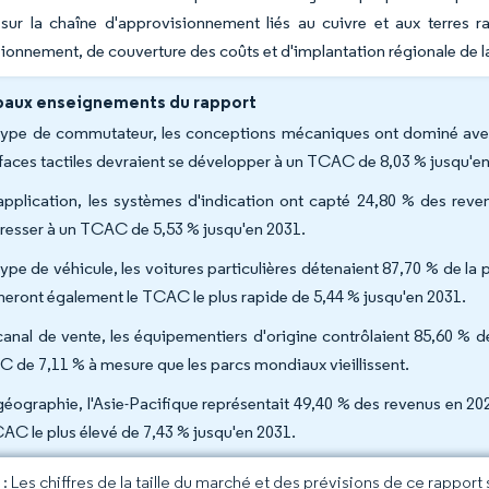
sur la chaîne d'approvisionnement liés au cuivre et aux terres ra
ionnement, de couverture des coûts et d'implantation régionale de l
paux enseignements du rapport
type de commutateur, les conceptions mécaniques ont dominé avec 
rfaces tactiles devraient se développer à un TCAC de 8,03 % jusqu'e
application, les systèmes d'indication ont capté 24,80 % des rev
resser à un TCAC de 5,53 % jusqu'en 2031.
type de véhicule, les voitures particulières détenaient 87,70 % de 
cheront également le TCAC le plus rapide de 5,44 % jusqu'en 2031.
canal de vente, les équipementiers d'origine contrôlaient 85,60 % 
 de 7,11 % à mesure que les parcs mondiaux vieillissent.
géographie, l'Asie-Pacifique représentait 49,40 % des revenus en 20
CAC le plus élevé de 7,43 % jusqu'en 2031.
 Les chiffres de la taille du marché et des prévisions de ce rapport