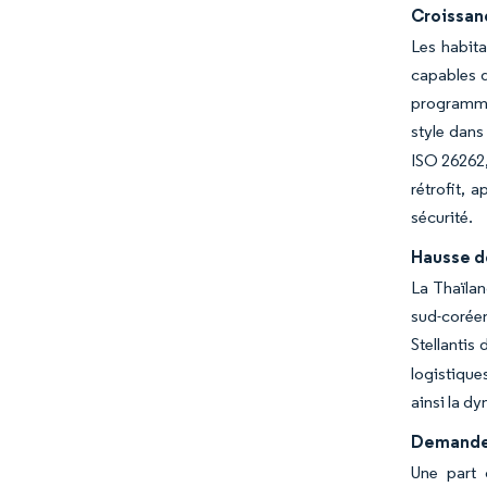
Croissan
Les habita
capables d
programmab
style dans
ISO 26262,
rétrofit, 
sécurité.
Hausse d
La Thaïlan
sud-coréen
Stellantis
logistique
ainsi la d
Demande 
Une part 