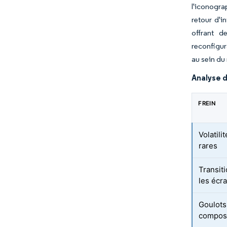
l'iconogra
retour d'i
offrant d
reconfigur
au sein d
Analyse d
FREIN
Volatili
rares
Transit
les écr
Goulots
composa