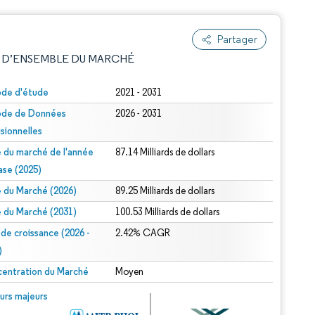
Partager
 D’ENSEMBLE DU MARCHÉ
ode d'étude
2021 - 2031
ode de Données
2026 - 2031
isionnelles
le du marché de l'année
87.14 Milliards de dollars
ase (2025)
le du Marché (2026)
89.25 Milliards de dollars
e attribution sous CC BY 4.0.
le du Marché (2031)
100.53 Milliards de dollars
 de croissance (2026 -
2.42% CAGR
)
entration du Marché
Moyen
© Mordor Intelligence. La réutilisation nécessite une attribution sous CC BY 4.0.
urs majeurs