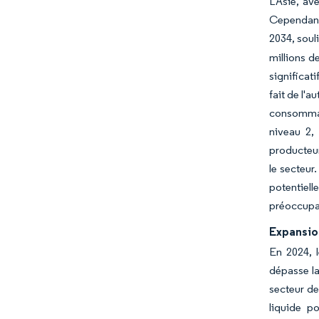
L'Asie, av
Cependant,
2034, soul
millions d
significat
fait de l'a
consommati
niveau 2,
producteur
le secteur
potentiel
préoccupat
Expansion
En 2024, 
dépasse la
secteur de
liquide p