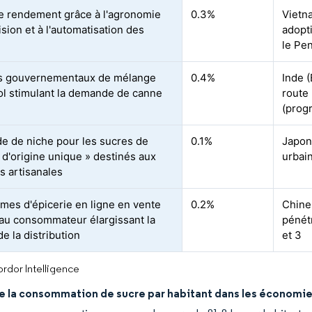
e rendement grâce à l'agronomie
0.3%
Vietn
sion et à l'automatisation des
adopt
s
le Pe
s gouvernementaux de mélange
0.4%
Inde (
ol stimulant la demande de canne
route
(prog
 de niche pour les sucres de
0.1%
Japon
 d'origine unique » destinés aux
urbai
s artisanales
rmes d'épicerie en ligne en vente
0.2%
Chine,
 au consommateur élargissant la
pénétr
e la distribution
et 3
rdor Intelligence
e la consommation de sucre par habitant dans les économi