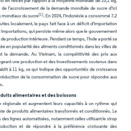
t en retrait par rapport à la moyenne mondiale de 23,1 kg.
% de l'accroissement de la demande mondiale de sucre d'ici
[1]
és mondiaux du sucre
. En 2024, l'Indonésie a consommé 7,2
ites localement, le pays fait face à un déficit d'importation
aux importations, qui persiste même alors que le gouvernement
es de production intérieure. Pendant ce temps, l'Inde a porté sa
e en popularité des aliments conditionnés dans les villes de
ent la demande. Au Vietnam, la compétitivité des prix aux
rageant une production et des investissements soutenus dans
ablit à 11 kg, ce qui indique des opportunités de croissance
 réduction de la consommation de sucre pour répondre aux
s.
duits alimentaires et des boissons
e régionale et augmentent leurs capacités à un rythme qui
e de produits alimentaires transformés et conditionnés. Le
 des lignes automatisées, notamment celles utilisant le sirop
production et de répondre à la préférence croissante des