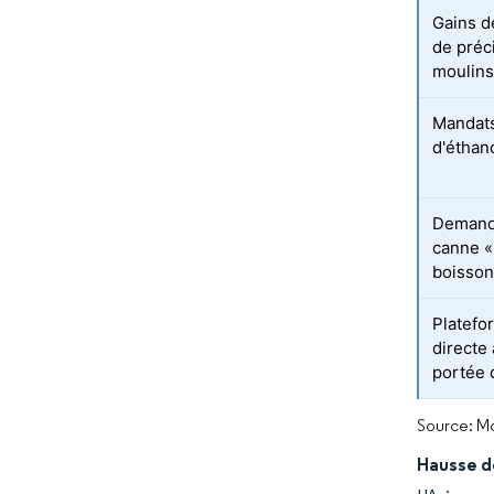
Gains d
de préci
moulin
Mandat
d'éthan
Demande
canne «
boisson
Platefo
directe
portée d
Source: Mo
Hausse d