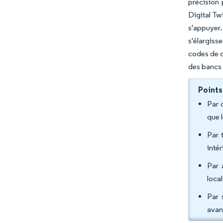
précision 
Digital Tw
s'appuyer
s'élargiss
codes de c
des bancs 
Points
Par 
que 
Par 
inté
Par 
loca
Par 
avan