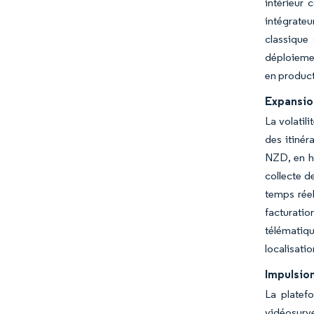
intérieur 
intégrateu
classique
déploiemen
en product
Expansion
La volatil
des itinér
NZD, en ha
collecte d
temps réel
facturatio
télématiqu
localisati
Impulsio
La platef
vidéosurve