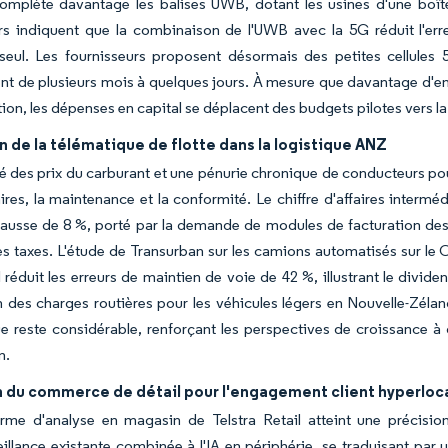
complète davantage les balises UWB, dotant les usines d'une boît
rs indiquent que la combinaison de l'UWB avec la 5G réduit l'erre
 seul. Les fournisseurs proposent désormais des petites cellules
t de plusieurs mois à quelques jours. À mesure que davantage d'en
ion, les dépenses en capital se déplacent des budgets pilotes vers l
 de la télématique de flotte dans la logistique ANZ
ité des prix du carburant et une pénurie chronique de conducteurs pous
aires, la maintenance et la conformité. Le chiffre d'affaires interm
usse de 8 %, porté par la demande de modules de facturation des c
es taxes. L'étude de Transurban sur les camions automatisés sur le
 réduit les erreurs de maintien de voie de 42 %, illustrant le divid
n des charges routières pour les véhicules légers en Nouvelle-Zéla
e reste considérable, renforçant les perspectives de croissance à
on.
n du commerce de détail pour l'engagement client hyperloc
orme d'analyse en magasin de Telstra Retail atteint une précisi
illance existante combinée à l'IA en périphérie, se traduisant par