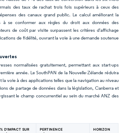
ormais des taux de rachat trois fois supérieurs à ceux des
épenses des canaux grand public. Le calcul améliorant la
eignes à se conformer aux règles du droit aux données des
eurs de coût par visite surpassent les critères d'affichage
plications de fidélité, ouvrant la voie à une demande soutenue
ouvertes
resses normalisées gratuitement, permettant aux start-ups
première année. Le SouthPAN de la Nouvelle-Zélande réduira
 la voie à des applications telles que la navigation au niveau
ations de partage de données dans la législation, Canberra et
élargissant le champ concurrentiel au sein du marché ANZ des
 % D'IMPACT SUR
PERTINENCE
HORIZON