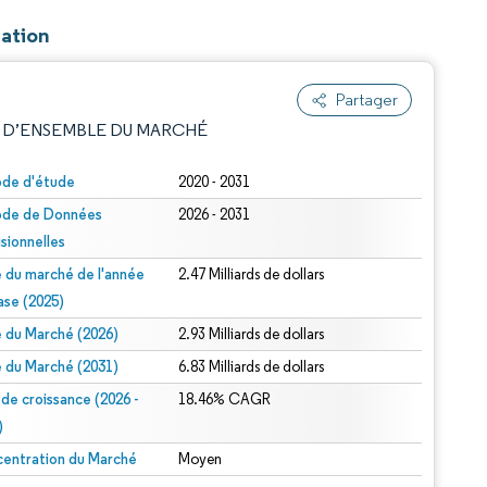
sation
Partager
 D’ENSEMBLE DU MARCHÉ
ode d'étude
2020 - 2031
ode de Données
2026 - 2031
isionnelles
le du marché de l'année
2.47 Milliards de dollars
ase (2025)
le du Marché (2026)
2.93 Milliards de dollars
e attribution sous CC BY 4.0.
le du Marché (2031)
6.83 Milliards de dollars
 de croissance (2026 -
18.46% CAGR
)
entration du Marché
Moyen