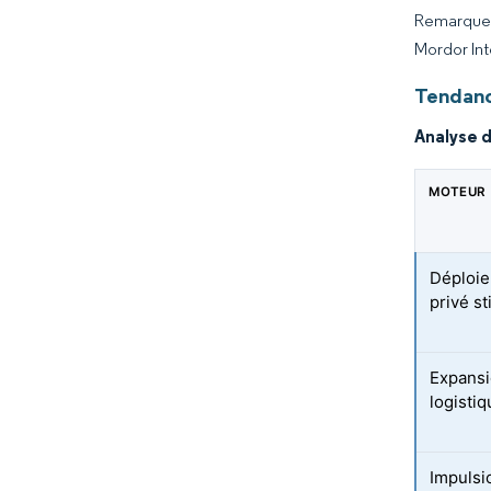
Remarque :
Mordor Int
Tendanc
Analyse 
MOTEUR
Déploie
privé st
Expansi
logisti
Impulsi