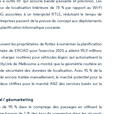
e à outils RF qui associe bande passante et précision. Les
ur de localisation intérieure de 70 % par rapport au Wi-Fi
 5G associées à un intergiciel RTLS, réduisant le temps de
treprises passent de la preuve de concept aux déploiements
a planification informatique courante.
sent les propriétaires de flottes à numériser la planification
édiaire de EROAD pour l'exercice 2025 a atteint 95,9 millions
harges routières pour véhicules légers qui automatisent la
 CityLink de Melbourne a montré que la géométrie routière en
ende sécuritaire des données de localisation. Avec 91 % de la
nde encore traitée manuellement, le marché potentiel pour la
 deux chiffres pour le marché ANZ des services basés sur la
al / géomarketing
on de 95 % dans le comptage des passages en utilisant la
 une hausse de 7 % des taux de conversion dans les six mois