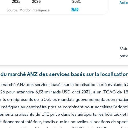
Image 
Acte
*Avis
partic
du marché ANZ des services basés sur la localisatio
du marché ANZ des services basés sur la localisation a été évaluée à 2
26 pour atteindre 6,83 milliards USD d'ici 2031, à un TCAC de 18
ts omniprésents de la 5G, les mandats gouvernementaux en matière 
mériques au centimètre près se combinent pour accélérer l'adoption
ements croissants de LTE privé dans les aéroports, les hôpitaux et l
sitionnement intérieur, tandis que les nouvelles allocations de spe