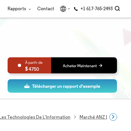
Rapports
Contact
+1 617-765-2493
4750
Les Technologies De L'Information
Marché ANZ Des Services 