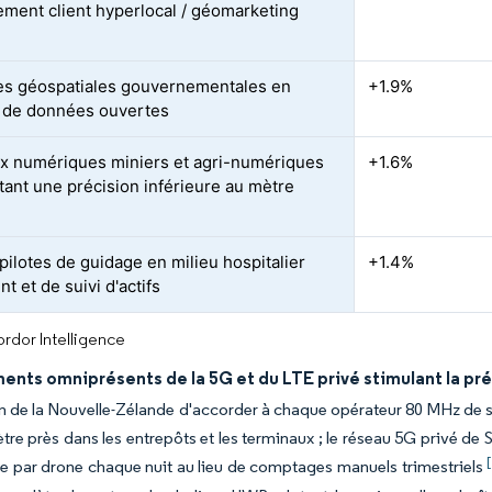
ement client hyperlocal / géomarketing
ives géospatiales gouvernementales en
+1.9%
 de données ouvertes
 numériques miniers et agri-numériques
+1.6%
tant une précision inférieure au mètre
pilotes de guidage en milieu hospitalier
+1.4%
ent et de suivi d'actifs
rdor Intelligence
nts omniprésents de la 5G et du LTE privé stimulant la pré
n de la Nouvelle-Zélande d'accorder à chaque opérateur 80 MHz de s
tre près dans les entrepôts et les terminaux ; le réseau 5G privé de
re par drone chaque nuit au lieu de comptages manuels trimestriels