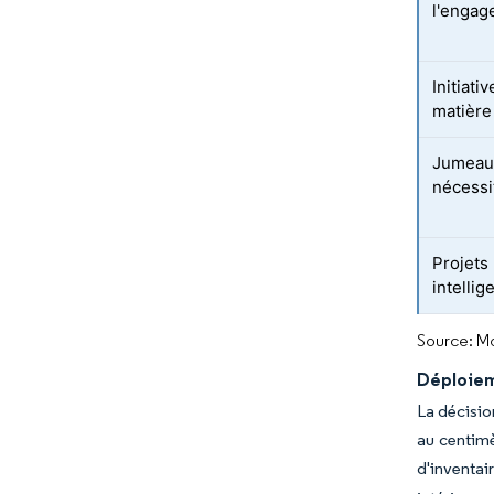
l'engag
Initiat
matière
Jumeaux
nécessi
Projets 
intellig
Source: Mo
Déploieme
La décisio
au centimè
d'inventai