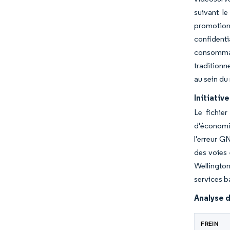
suivant l
promotion
confident
consommate
traditionn
au sein du
Initiati
Le fichie
d'économi
l'erreur G
des voies 
Wellington
services ba
Analyse d
FREIN