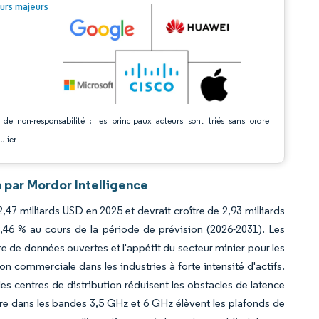
© Mordor Intelligence. La réutilisation nécessite une attribution sous CC BY 4.0.
urs majeurs
 de non-responsabilité : les principaux acteurs sont triés sans ordre
ulier
n par Mordor Intelligence
,47 milliards USD en 2025 et devrait croître de 2,93 milliards
,46 % au cours de la période de prévision (2026-2031). Les
de données ouvertes et l'appétit du secteur minier pour les
 commerciale dans les industries à forte intensité d'actifs.
es centres de distribution réduisent les obstacles de latence
ctre dans les bandes 3,5 GHz et 6 GHz élèvent les plafonds de