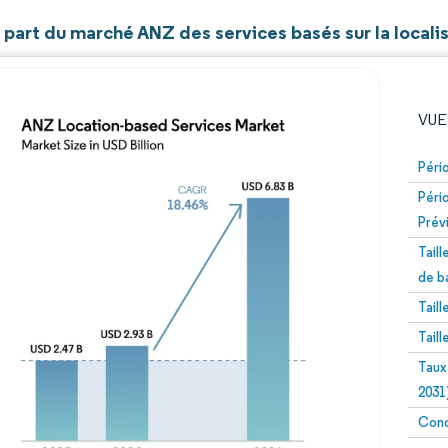
t part du marché ANZ des services basés sur la locali
VUE
Péri
Péri
Prév
Tail
de b
Tail
Image © Mordor Intelligence. La réutilisation nécessite un
Tail
Taux
2031
Conc