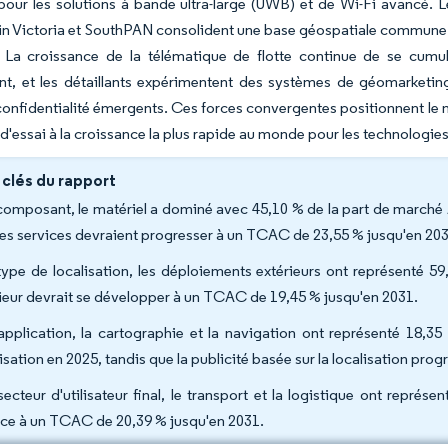
pour les solutions à bande ultra-large (UWB) et de Wi-Fi avancé. 
in Victoria et SouthPAN consolident une base géospatiale commune d
. La croissance de la télématique de flotte continue de se cumu
ent, et les détaillants expérimentent des systèmes de géomarketin
onfidentialité émergents. Ces forces convergentes positionnent le 
d'essai à la croissance la plus rapide au monde pour les technologi
 clés du rapport
composant, le matériel a dominé avec 45,10 % de la part de marché A
les services devraient progresser à un TCAC de 23,55 % jusqu'en 203
type de localisation, les déploiements extérieurs ont représenté 5
rieur devrait se développer à un TCAC de 19,45 % jusqu'en 2031.
application, la cartographie et la navigation ont représenté 18,3
lisation en 2025, tandis que la publicité basée sur la localisation p
secteur d'utilisateur final, le transport et la logistique ont représ
ce à un TCAC de 20,39 % jusqu'en 2031.