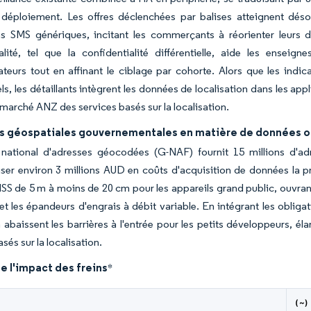
e déploiement. Les offres déclenchées par balises atteignent dés
s SMS génériques, incitant les commerçants à réorienter leurs d
ialité, tel que la confidentialité différentielle, aide les ens
urs tout en affinant le ciblage par cohorte. Alors que les indicat
els, les détaillants intègrent les données de localisation dans les ap
 marché ANZ des services basés sur la localisation.
ves géospatiales gouvernementales en matière de données 
r national d'adresses géocodées (G-NAF) fournit 15 millions d'ad
ser environ 3 millions AUD en coûts d'acquisition de données la 
NSS de 5 m à moins de 20 cm pour les appareils grand public, ouvrant
et les épandeurs d'engrais à débit variable. En intégrant les oblig
 abaissent les barrières à l'entrée pour les petits développeurs, 
sés sur la localisation.
e l'impact des freins
*
(~)