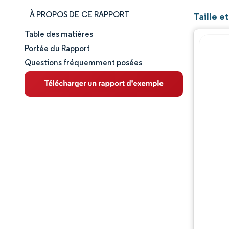
À PROPOS DE CE RAPPORT
Taille e
Table des matières
Taille et part de marché
Portée du Rapport
Questions fréquemment posées
Analyse du marché
Tendances et perspectives
Analyse des segments
Analyse géographique
Paysage concurrentiel
Acteurs majeurs
Évolutions de l'industrie