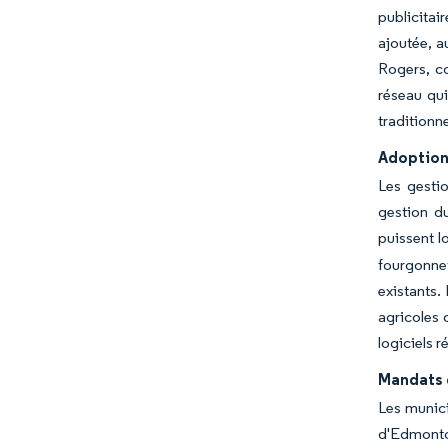
publicitai
ajoutée, a
Rogers, co
réseau qui
traditionn
Adoption 
Les gestio
gestion du
puissent l
fourgonnet
existants.
agricoles 
logiciels 
Mandats d
Les munici
d'Edmonton