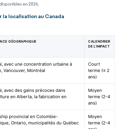
 disponibles en 2026.
 la localisation au Canada
ENCE GÉOGRAPHIQUE
CALENDRIER
DE L'IMPACT
l, avec une concentration urbaine à
Court
o, Vancouver, Montréal
terme (≤ 2
ans)
l, avec des gains précoces dans
Moyen
ulture en Alberta, la fabrication en
terme (2-4
o
ans)
ship provincial en Colombie-
Moyen
ique, Ontario, municipalités du Québec
terme (2-4