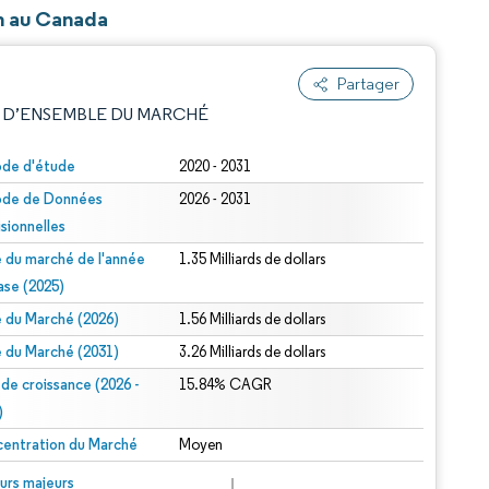
on au Canada
Partager
 D’ENSEMBLE DU MARCHÉ
ode d'étude
2020 - 2031
ode de Données
2026 - 2031
isionnelles
le du marché de l'année
1.35 Milliards de dollars
ase (2025)
le du Marché (2026)
1.56 Milliards de dollars
e attribution sous CC BY 4.0.
le du Marché (2031)
3.26 Milliards de dollars
 de croissance (2026 -
15.84% CAGR
)
entration du Marché
Moyen
© Mordor Intelligence. La réutilisation nécessite une attribution sous CC BY 4.0.
urs majeurs