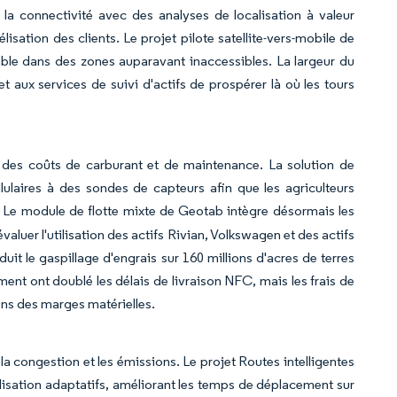
la connectivité avec des analyses de localisation à valeur
isation des clients. Le projet pilote satellite-vers-mobile de
able dans des zones auparavant inaccessibles. La largeur du
 aux services de suivi d'actifs de prospérer là où les tours
e des coûts de carburant et de maintenance. La solution de
ulaires à des sondes de capteurs afin que les agriculteurs
. Le module de flotte mixte de Geotab intègre désormais les
aluer l'utilisation des actifs Rivian, Volkswagen et des actifs
duit le gaspillage d'engrais sur 160 millions d'acres de terres
nt ont doublé les délais de livraison NFC, mais les frais de
ions des marges matérielles.
la congestion et les émissions. Le projet Routes intelligentes
sation adaptatifs, améliorant les temps de déplacement sur