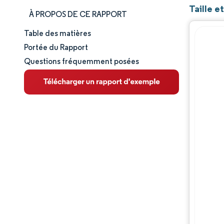
Taille e
À PROPOS DE CE RAPPORT
Table des matières
Taille et part de marché
Portée du Rapport
Questions fréquemment posées
Analyse du marché
Tendances et perspectives
Analyse des segments
Analyse géographique
Paysage concurrentiel
Acteurs majeurs
Évolutions de l'industrie