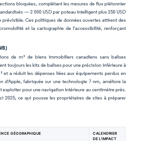
rsections bloquées, complétant les mesures de flux piétonnier
s standardisés — 2 000 USD par poteau intelligent plus 250 USD
e prévisible. Ces politiques de données ouvertes attirent des
cromobilité et la cartographie de l'accessibilité, renforçant
WB)
lions de m² de biens immobiliers canadiens sans balises
nt toujours les kits de balises pour une précision inférieure à
² et a réduit les dépenses liées aux équipements perdus en
 d'Apple, fabriquée sur une technologie 7 nm, améliore la
exploiter pour une navigation intérieure au centimètre près.
ci 2025, ce qui pousse les propriétaires de sites à préparer
ENCE GÉOGRAPHIQUE
CALENDRIER
DE L'IMPACT