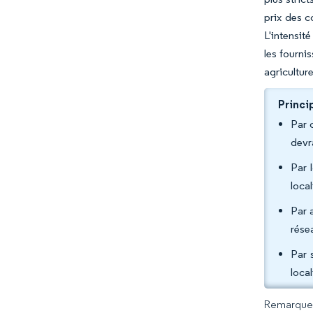
prix des c
L'intensit
les fourni
agricultur
Princi
Par 
devr
Par 
loca
Par 
rése
Par 
loca
Remarque :