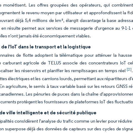
re monétisent. Les offres groupées des opérateurs, qui combinent 
ugmentent le revenu moyen par utilisateur et approfondissent la fidél
uvrant déjà 5,4 millions de km², élargit davantage la base adress
 en résulte permet aux services de messagerie d'urgence au 9-1-1 et
elles n'ont jamais été économiquement viables.
de l'IoT dans le transport et la logistique
nnaires de flotte adoptent la télématique pour atténuer la hauss
 carburant agricole de TELUS associe des concentrateurs IoT cell
[2]
ocaliser les réservoirs et planifier les remplissages en temps réel
tes électriques et les camions lourds, permettant aux répartiteurs d'év
 En agriculture, le semis à taux variable basé sur les retours GNSS ré
canadiennes. Les pénuries de puces dans la chaîne d'approvisionneme
récurrents protègent les fournisseurs de plateformes IoT des fluctuat
e ville intelligente et de sécurité publique
palités considèrent l'analyse du trafic comme un levier pour réduire 
 superpose déjà des données de capteurs sur des cycles de signali