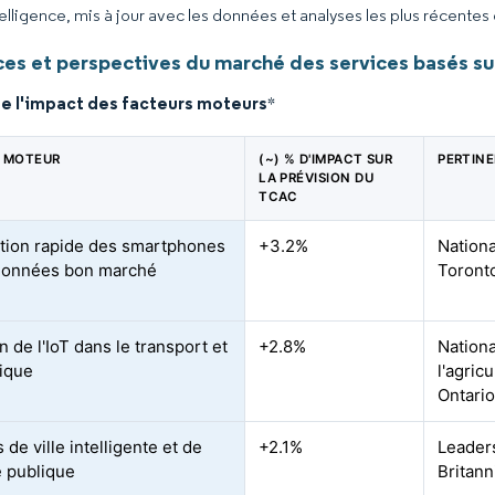
elligence, mis à jour avec les données et analyses les plus récentes
es et perspectives du marché des services basés sur
de l'impact des facteurs moteurs
*
 MOTEUR
(~) % D'IMPACT SUR
PERTIN
LA PRÉVISION DU
TCAC
tion rapide des smartphones
+3.2%
Nationa
données bon marché
Toront
 de l'IoT dans le transport et
+2.8%
Nationa
tique
l'agric
Ontari
de ville intelligente et de
+2.1%
Leader
é publique
Britann