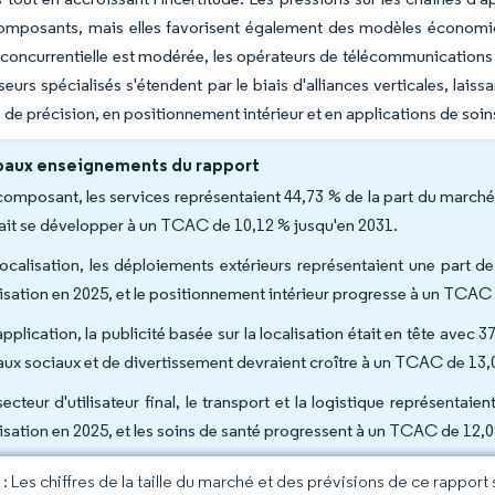
omposants, mais elles favorisent également des modèles économique
é concurrentielle est modérée, les opérateurs de télécommunications
sseurs spécialisés s'étendent par le biais d'alliances verticales, l
e de précision, en positionnement intérieur et en applications de soin
paux enseignements du rapport
composant, les services représentaient 44,73 % de la part du marché d
ait se développer à un TCAC de 10,12 % jusqu'en 2031.
localisation, les déploiements extérieurs représentaient une part d
lisation en 2025, et le positionnement intérieur progresse à un TCAC
application, la publicité basée sur la localisation était en tête avec
aux sociaux et de divertissement devraient croître à un TCAC de 13,
secteur d'utilisateur final, le transport et la logistique représentai
lisation en 2025, et les soins de santé progressent à un TCAC de 12,
 Les chiffres de la taille du marché et des prévisions de ce rapport