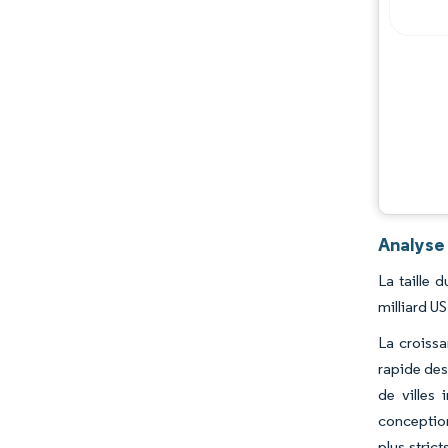
Analyse 
La taille 
milliard U
La croissa
rapide des
de villes
conception
plus stric