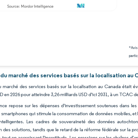
*Avis
partic
du marché des services basés sur la localisation au
du marché des services basés sur la localisation au Canada était év
SD en 2026 pour atteindre 3,26 milliards USD d'ici 2031, à un TCAC d
nce repose sur les dépenses d'investissement soutenues dans les 
 smartphones qui stimule la consommation de données mobiles, et le
 intelligentes. Les cadres de souveraineté des données autochto
 des solutions, tandis que le retard de la réforme fédérale sur la p
ts tout en accroissant l'incertitude. Les pressions sur les chaînes 