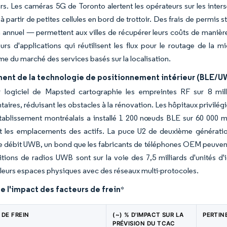
ors. Les caméras 5G de Toronto alertent les opérateurs sur les inte
 à partir de petites cellules en bord de trottoir. Des frais de permi
n annuel — permettent aux villes de récupérer leurs coûts de manièr
rs d'applications qui réutilisent les flux pour le routage de la mi
me du marché des services basés sur la localisation.
ent de la technologie de positionnement intérieur (BLE/U
 logiciel de Mapsted cartographie les empreintes RF sur 8 mil
aires, réduisant les obstacles à la rénovation. Les hôpitaux privilégie
tablissement montréalais a installé 1 200 nœuds BLE sur 60 000 m
t les emplacements des actifs. La puce U2 de deuxième génération
le débit UWB, un bond que les fabricants de téléphones OEM peuvent 
tions de radios UWB sont sur la voie des 7,5 milliards d'unités d'i
e leurs espaces physiques avec des réseaux multi-protocoles.
e l'impact des facteurs de frein
*
 DE FREIN
(~) % D'IMPACT SUR LA
PERTIN
PRÉVISION DU TCAC