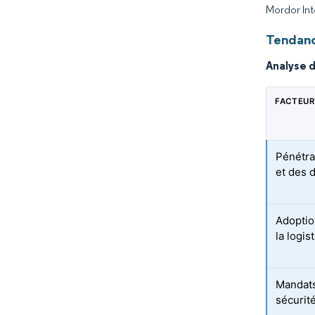
Mordor Int
Tendanc
Analyse 
FACTEUR
Pénétra
et des 
Adoption
la logis
Mandats 
sécurit