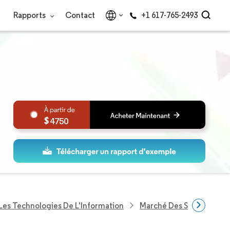
Rapports
Contact
+1 617-765-2493
4750
Les Technologies De L'Information
Marché Des Services Basé