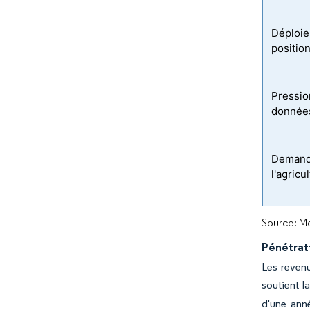
Déploie
positio
Pressio
donnée
Demande
l'agricu
Source: Mo
Pénétrat
Les revenu
soutient l
d'une anné