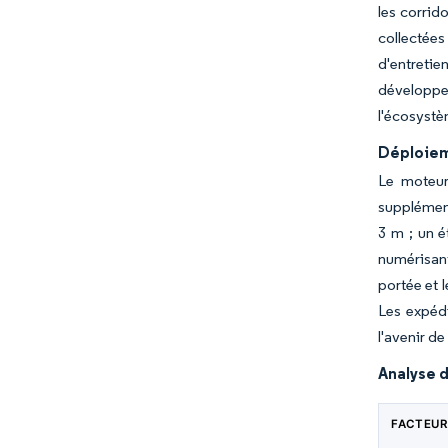
les corrid
collectées
d'entretie
développeu
l'écosystè
Déploiem
Le moteur
supplément
3 m ; un é
numérisan
portée et 
Les expédi
l'avenir d
Analyse d
FACTEUR