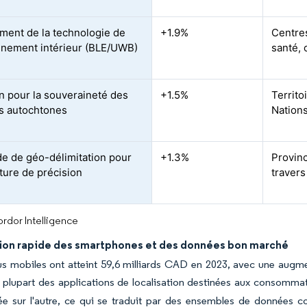
ment de la technologie de
+1.9%
Centres
nnement intérieur (BLE/UWB)
santé,
n pour la souveraineté des
+1.5%
Territo
s autochtones
Nation
 de géo-délimitation pour
+1.3%
Provinc
lture de précision
travers
rdor Intelligence
ion rapide des smartphones et des données bon marché
s mobiles ont atteint 59,6 milliards CAD en 2023, avec une augmen
a plupart des applications de localisation destinées aux consomma
e sur l'autre, ce qui se traduit par des ensembles de données co