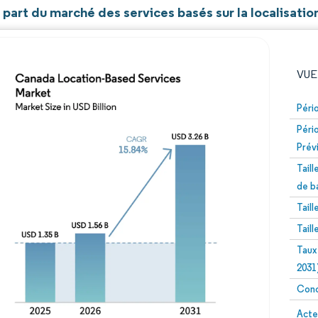
t part du marché des services basés sur la localisati
VUE
Péri
Péri
Prév
Tail
de b
Tail
Image © Mordor Intelligence. La réutilisation nécessite un
Tail
Taux
2031
Conc
Image 
Acte