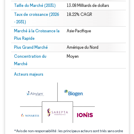
Taille du Marché (2031)
13.08 Milliards de dollars
Taux de croissance (2026
18.22% CAGR
- 2031)
Marché à la Croissance la
Asie-Pacifique
Plus Rapide
Plus Grand Marché
Amérique du Nord
Concentration du
Moyen
Marché
Image © Mordor Intelligence. La réutilisation nécessite une attribution sous CC 
Acteurs majeurs
*Avis de non-responsabilité : les principaux acteurs sont triés sans ordre