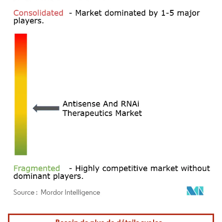
Image © Mordor Intelligence. La réutilisation nécessite une attribution sous CC BY 4.