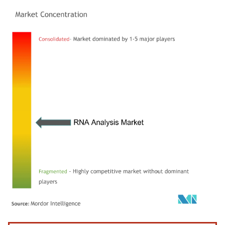
Image © Mordor Intelligence. La réutilisation nécessite une attribution sous CC BY 4.