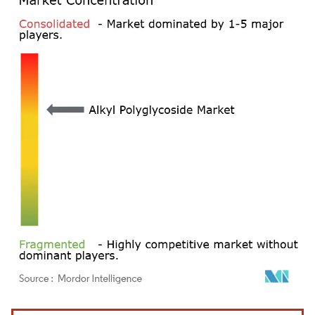
Image © Mordor Intelligence. La réutilisation nécessite une attribution sous CC BY 4.