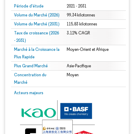
Période d'étude
2021 - 2031
Volume du Marché (2026)
99.34 kilotonnes
Volume du Marché (2031)
115.83 kilotonnes
Taux de croissance (2026
3.12% CAGR
- 2031)
Marché à la Croissance la
Moyen-Orient et Afrique
Plus Rapide
Plus Grand Marché
Asie-Pacifique
Concentration du
Moyen
Marché
Image © Mordor Intelligence. La réutilisation nécessite une attribution sous CC 
Acteurs majeurs