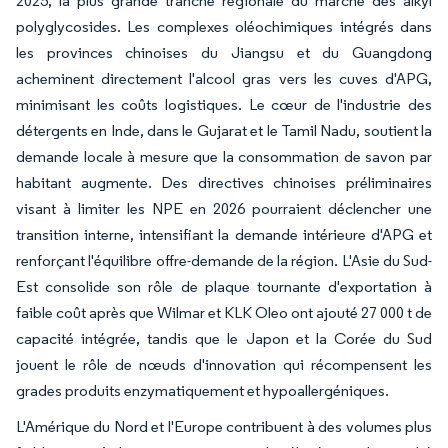
2025, la plus grande tranche régionale du marché des alkyl
polyglycosides. Les complexes oléochimiques intégrés dans
les provinces chinoises du Jiangsu et du Guangdong
acheminent directement l'alcool gras vers les cuves d'APG,
minimisant les coûts logistiques. Le cœur de l'industrie des
détergents en Inde, dans le Gujarat et le Tamil Nadu, soutient la
demande locale à mesure que la consommation de savon par
habitant augmente. Des directives chinoises préliminaires
visant à limiter les NPE en 2026 pourraient déclencher une
transition interne, intensifiant la demande intérieure d'APG et
renforçant l'équilibre offre-demande de la région. L'Asie du Sud-
Est consolide son rôle de plaque tournante d'exportation à
faible coût après que Wilmar et KLK Oleo ont ajouté 27 000 t de
capacité intégrée, tandis que le Japon et la Corée du Sud
jouent le rôle de nœuds d'innovation qui récompensent les
grades produits enzymatiquement et hypoallergéniques.
L'Amérique du Nord et l'Europe contribuent à des volumes plus