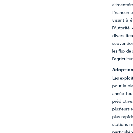
alimentair
financemen
visant à 
l'Autorit
diversific
subvention
les flux d
l'agricult
Adoption 
Les exploit
pour la pl
année tou
prédictive
plusieurs 
plus rapid
stations m
particuliè