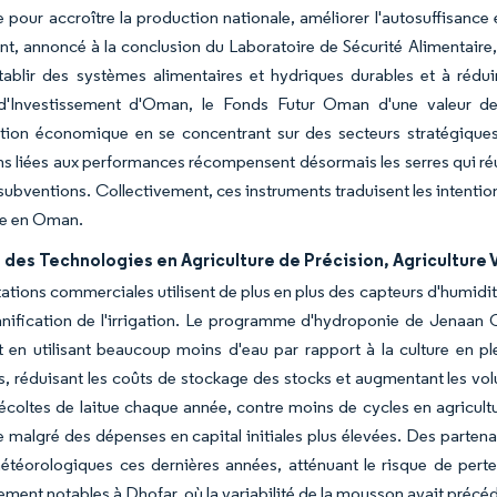
e pour accroître la production nationale, améliorer l'autosuffisance e
t, annoncé à la conclusion du Laboratoire de Sécurité Alimentaire, 
établir des systèmes alimentaires et hydriques durables et à réd
é d'Investissement d'Oman, le Fonds Futur Oman d'une valeur de
ation économique en se concentrant sur des secteurs stratégiques te
s liées aux performances récompensent désormais les serres qui réus
e subventions. Collectivement, ces instruments traduisent les intentio
ure en Oman.
des Technologies en Agriculture de Précision, Agriculture 
ations commerciales utilisent de plus en plus des capteurs d'humidité d
anification de l'irrigation. Le programme d'hydroponie de Jenaan
t en utilisant beaucoup moins d'eau par rapport à la culture en 
s, réduisant les coûts de stockage des stocks et augmentant les vol
récoltes de laitue chaque année, contre moins de cycles en agricult
e malgré des dépenses en capital initiales plus élevées. Des parten
étéorologiques ces dernières années, atténuant le risque de pert
rement notables à Dhofar, où la variabilité de la mousson avait pr