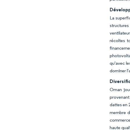
Développ
La superfi
structures
ventilateu
récoltes t
financeme
photovolt
qu'avec le
dominer l'
Diversif
Oman joue
provenant 
dattes en 
membre du
commerce 
haute qual