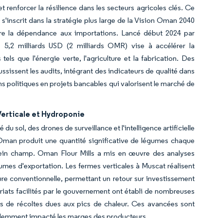
t renforcer la résilience dans les secteurs agricoles clés. Ce
s'inscrit dans la stratégie plus large de la Vision Oman 2040
uire la dépendance aux importations. Lancé début 2024 par
 5,2 milliards USD (2 milliards OMR) vise à accélérer la
ls que l'énergie verte, l'agriculture et la fabrication. Des
sissent les audits, intégrant des indicateurs de qualité dans
ns politiques en projets bancables qui valorisent le marché de
Verticale et Hydroponie
u sol, des drones de surveillance et l'intelligence artificielle
 Oman produit une quantité significative de légumes chaque
plein champ. Oman Flour Mills a mis en œuvre des analyses
umes d'exportation. Les fermes verticales à Muscat réalisent
ure conventionnelle, permettant un retour sur investissement
ariats facilités par le gouvernement ont établi de nombreuses
es de récoltes dues aux pics de chaleur. Ces avancées sont
écédemment impacté les marges des producteurs.