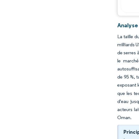
Opportunités et perspectives
Évolutions de l'industrie
Analyse
La taille 
milliards 
de serres 
le marché
autosuffis
de 95 %, t
exposant l
que les te
d'eau jusq
acteurs la
Oman.
Princi