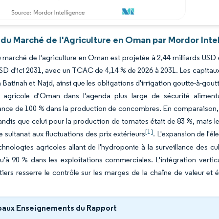
 du Marché de l'Agriculture en Oman par Mordor Inte
du marché de l'agriculture en Oman est projetée à 2,44 milliards USD 
USD d'ici 2031, avec un TCAC de 4,14 % de 2026 à 2031. Les capitaux 
à Batinah et Najd, ainsi que les obligations d'irrigation goutte-à-go
 agricole d'Oman dans l'agenda plus large de sécurité aliment
ance de 100 % dans la production de concombres. En comparaison, le
andis que celui pour la production de tomates était de 83 %, mais 
[1]
e sultanat aux fluctuations des prix extérieurs
. L'expansion de l'é
chnologies agricoles allant de l'hydroponie à la surveillance des cu
u'à 90 % dans les exploitations commerciales. L'intégration vertic
itiers resserre le contrôle sur les marges de la chaîne de valeur et é
paux Enseignements du Rapport