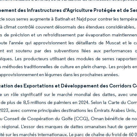
ement des Infrastructures d'Agriculture Protégée et de Se
cie sous serres augmente à Batinah et Najd pour contrer les tempéra
 à climat contrôlé couvrent désormais des étendues considérables,
rs de précision et un refroidissement par évaporation maintiennent
oute l'année qui approvisionnent les détaillants de Muscat et le 
nt est soutenu par des subventions liées aux performances qu
aïques. Les producteurs utilisant des modules de serres rapporte
s méthodes traditionnelles de culture en plein champ. Les projets 
approvisionnement en légumes dans les prochaines années.
ication des Exportations et Développement des Corridors
 un rôle significatif sur le marché mondial des dattes, avec un
de plus de 8,5 millions de palmiers en 2024. Selon la Carte du C
2023, avec comme principales destinations les Émirats Arabes Unis, l'
 Conseil de Coopération du Golfe (CCG), Oman bénéficie de norme
régional. L'essor des marques de dattes omanaises haut de gamme
ité sur les marchés internationaux. Le parc de chaîne du froid de 60 0