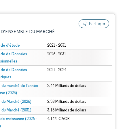
Partager
 D’ENSEMBLE DU MARCHÉ
ode d'étude
2021 - 2031
ode de Données
2026 - 2031
isionnelles
ode de Données
2021 - 2024
oriques
le du marché de l'année
2.44 Milliards de dollars
e attribution sous CC BY 4.0.
ase (2025)
le du Marché (2026)
2.58 Milliards de dollars
le du Marché (2031)
3.16 Milliards de dollars
 de croissance (2026 -
4.14% CAGR
)