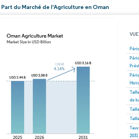
t Part du Marché de l'Agriculture en Oman
VUE
Péri
Péri
Prév
Péri
Hist
Tail
Image © Mordor Intelligence. La réutilisation nécessite un
de b
Tail
Tail
Taux
2031