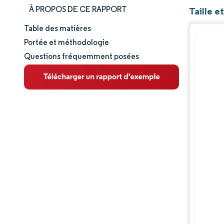
À PROPOS DE CE RAPPORT
Taille e
Table des matières
Taille et part de marché
Portée et méthodologie
Questions fréquemment posées
Analyse du marché
Tendances et perspectives
Analyse des segments
Analyse géographique
Paysage réglementaire
Analyse de la chaîne de valeur
Paysage concurrentiel