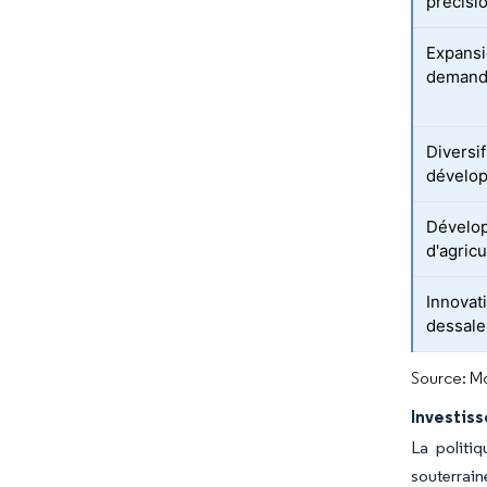
précisio
Expansi
demand
Diversif
dévelop
Dévelop
d'agric
Innovat
dessale
Source: Mo
Investiss
La politi
souterrain