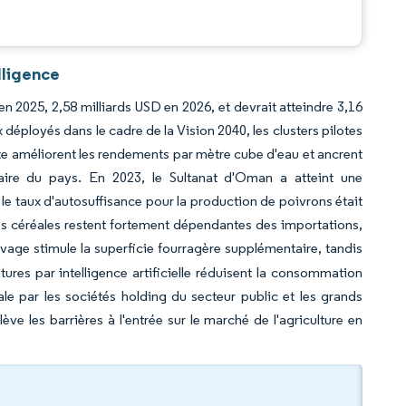
lligence
en 2025, 2,58 milliards USD en 2026, et devrait atteindre 3,16
déployés dans le cadre de la Vision 2040, les clusters pilotes
utte améliorent les rendements par mètre cube d'eau et ancrent
aire du pays. En 2023, le Sultanat d'Oman a atteint une
 taux d'autosuffisance pour la production de poivrons était
les céréales restent fortement dépendantes des importations,
levage stimule la superficie fourragère supplémentaire, tandis
ltures par intelligence artificielle réduisent la consommation
ale par les sociétés holding du secteur public et les grands
lève les barrières à l'entrée sur le marché de l'agriculture en