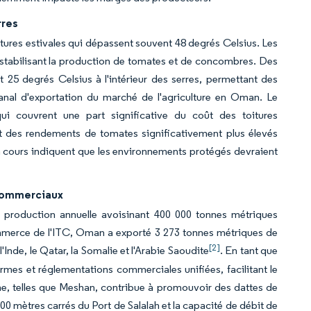
rres
tures estivales qui dépassent souvent 48 degrés Celsius. Les
 stabilisant la production de tomates et de concombres. Des
 25 degrés Celsius à l'intérieur des serres, permettant des
canal d'exportation du marché de l'agriculture en Oman. Le
i couvrent une part significative du coût des toitures
nt des rendements de tomates significativement plus élevés
en cours indiquent que les environnements protégés devraient
 Commerciaux
e production annuelle avoisinant 400 000 tonnes métriques
ommerce de l'ITC, Oman a exporté 3 273 tonnes métriques de
[2]
Inde, le Qatar, la Somalie et l'Arabie Saoudite
. En tant que
s et réglementations commerciales unifiées, facilitant le
, telles que Meshan, contribue à promouvoir des dattes de
00 mètres carrés du Port de Salalah et la capacité de débit de