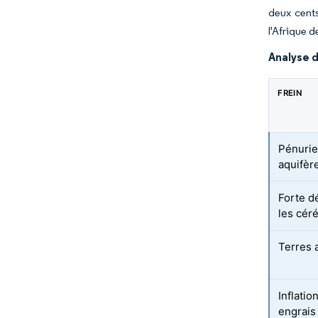
deux cents
l'Afrique de
Analyse d
FREIN
Pénurie
aquifèr
Forte d
les cér
Terres a
Inflatio
engrais 