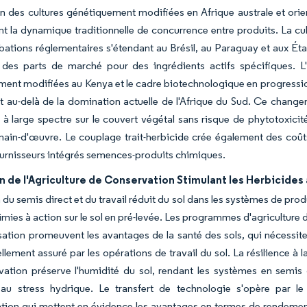
n des cultures génétiquement modifiées en Afrique australe et ori
t la dynamique traditionnelle de concurrence entre produits. La cu
ations réglementaires s'étendant au Brésil, au Paraguay et aux Éta
er des parts de marché pour des ingrédients actifs spécifiques. 
ent modifiées au Kenya et le cadre biotechnologique en progression 
t au-delà de la domination actuelle de l'Afrique du Sud. Ce chang
 à large spectre sur le couvert végétal sans risque de phytotoxicité
ain-d'œuvre. Le couplage trait-herbicide crée également des coûts d
ournisseurs intégrés semences-produits chimiques.
 de l'Agriculture de Conservation Stimulant les Herbicides à
 du semis direct et du travail réduit du sol dans les systèmes de pr
himies à action sur le sol en pré-levée. Les programmes d'agriculture
sation promeuvent les avantages de la santé des sols, qui nécessi
ellement assuré par les opérations de travail du sol. La résilience à 
ation préserve l'humidité du sol, rendant les systèmes en semis d
au stress hydrique. Le transfert de technologie s'opère par le 
ion qui mettent en évidence les avantages en termes de rendement 