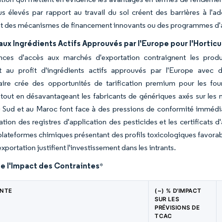
lus élevés par rapport au travail du sol créent des barrières à l'a
nt des mécanismes de financement innovants ou des programmes d'
ux Ingrédients Actifs Approuvés par l'Europe pour l'Horticu
nces d'accès aux marchés d'exportation contraignent les produc
t au profit d'ingrédients actifs approuvés par l'Europe avec d
aire crée des opportunités de tarification premium pour les fou
tout en désavantageant les fabricants de génériques axés sur les m
 Sud et au Maroc font face à des pressions de conformité immédiat
ion des registres d'application des pesticides et les certificats 
plateformes chimiques présentant des profils toxicologiques favorab
'exportation justifient l'investissement dans les intrants.
e l'Impact des Contraintes
*
INTE
(~) % D'IMPACT
SUR LES
PRÉVISIONS DE
TCAC