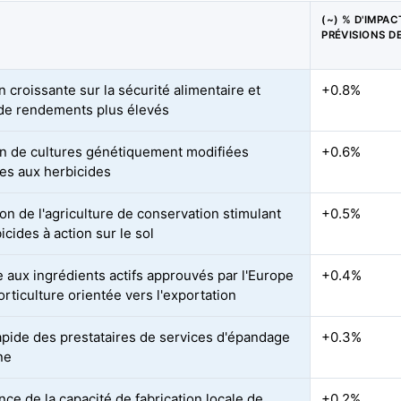
(~) % D'IMPAC
PRÉVISIONS D
 croissante sur la sécurité alimentaire et
+0.8%
de rendements plus élevés
n de cultures génétiquement modifiées
+0.6%
tes aux herbicides
on de l'agriculture de conservation stimulant
+0.5%
icides à action sur le sol
 aux ingrédients actifs approuvés par l'Europe
+0.4%
orticulture orientée vers l'exportation
apide des prestataires de services d'épandage
+0.3%
ne
nce de la capacité de fabrication locale de
+0.2%