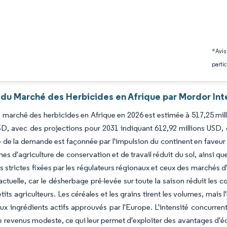
*Avis
partic
 du Marché des Herbicides en Afrique par Mordor Int
du marché des herbicides en Afrique en 2026 est estimée à 517,25 mil
SD, avec des projections pour 2031 indiquant 612,92 millions USD,
 de la demande est façonnée par l'impulsion du continent en faveur 
es d'agriculture de conservation et de travail réduit du sol, ainsi qu
us strictes fixées par les régulateurs régionaux et ceux des marchés d
tuelle, car le désherbage pré-levée sur toute la saison réduit les
tits agriculteurs. Les céréales et les grains tirent les volumes, mais 
x ingrédients actifs approuvés par l'Europe. L'intensité concurrent
e revenus modeste, ce qui leur permet d'exploiter des avantages d'éc