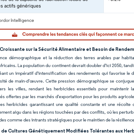
es actifs génériques
rdor Intelligence
Croissante sur la Sécurité Alimentaire et Besoin de Rendem
ance démographique et la réduction des terres arables par habita
fricains. La population du continent devrait doubler d'ici 2050, tandis
réant un impératif d'intensification des rendements qui favorise 
nsité de main-d'œuvre. Cette pression démographique se conjugue a
ers les villes, rendant les herbicides essentiels pour maintenir 
és offertes par les marchés d'exportation pour les produits agricole
es herbicides garantissant une qualité constante et une récolte 
rement aigu dans les régions touchées par des conflits, où les perturb
ides comme des intrants stratégiques pour le maintien de la résilience
 de Cultures Génétiquement Modifiées Tolérantes aux Her