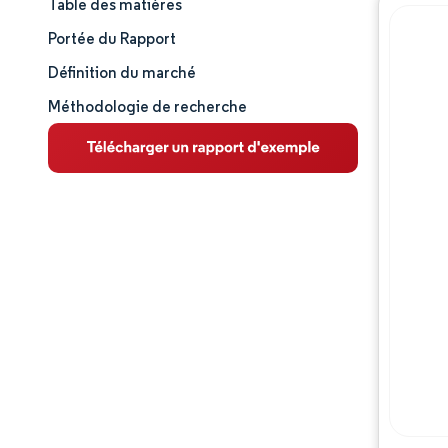
Table des matières
Taille et part de marché
Portée du Rapport
Analyse du marché
Définition du marché
Méthodologie de recherche
Tendances et perspectives
Analyse des segments
Analyse géographique
Paysage concurrentiel
Acteurs majeurs
Évolutions de l'industrie