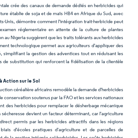
entale crée des canaux de demande dédiés en herbicides qui
lture établie de soja et de maïs HB4 en Afrique du Sud, avec
ts-Unis, démontre comment l'intégration trait-herbicide peut
L'examen réglementaire en attente de la culture de plantes
au Nigeria suggèrent que les traits tolérants aux herbicides
ement technologique permet aux agriculteurs d'appliquer des
, simplifiant la gestion des adventices tout en réduisant les
e substitution qui renforcent la fidélisation de la clientèle
 Action sur le Sol
oduction céréalière africains remodèle la demande d'herbicides
 de conservation soutenus par la FAO et les services nationaux
tent des herbicides pour remplacer le désherbage mécanique
la sécheresse devient un facteur déterminant, car l'agriculture
irect permis par les herbicides attractifs dans les régions
biais d'écoles pratiques d'agriculture et de parcelles de
de la gestion intégrée sol-herbicides. Les coûts herbicides