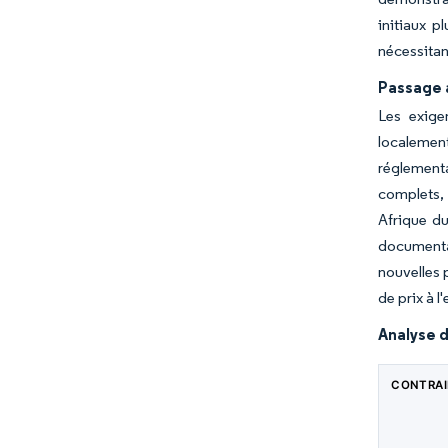
initiaux p
nécessita
Passage a
Les exige
localemen
réglement
complets, 
Afrique du
documentat
nouvelles 
de prix à l
Analyse d
CONTRA