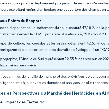
 axés sur les prix. Le déploiement progressif de services d'épandage
lteurs exploitant moins d'un hectare une couverture des champs en 
paux Points du Rapport
mode d'application, le traitement du sol a capturé 47,10 % de la p
gistrant également le TCAC projeté le plus élevé à 3,75 % d'ici 2031.
type de culture, les céréales et les grains détenaient 42,60 % de l
ent gazon et plantes ornementales devrait se développer à un TCAC
géographie, l'Afrique du Sud représentait 12,35 % des revenus en 20
de parmi les pays suivis.
 Les chiffres de la taille du marché et des prévisions de ce rapport
elligence, mis à jour avec les données et analyses les plus récentes
es et Perspectives du Marché des Herbicides en Afr
e l'Impact des Facteurs
*