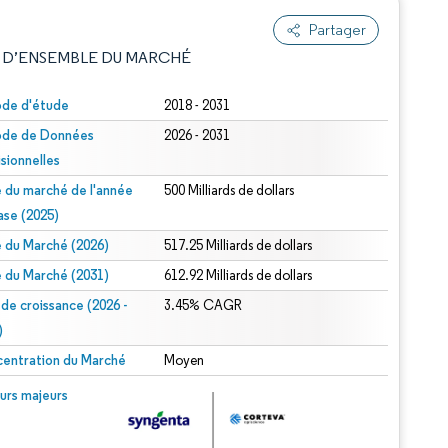
Partager
 D’ENSEMBLE DU MARCHÉ
ode d'étude
2018 - 2031
ode de Données
2026 - 2031
isionnelles
le du marché de l'année
500 Milliards de dollars
ase (2025)
le du Marché (2026)
517.25 Milliards de dollars
e attribution sous CC BY 4.0.
le du Marché (2031)
612.92 Milliards de dollars
 de croissance (2026 -
3.45% CAGR
)
entration du Marché
Moyen
© Mordor Intelligence. La réutilisation nécessite une attribution sous CC BY 4.0.
urs majeurs