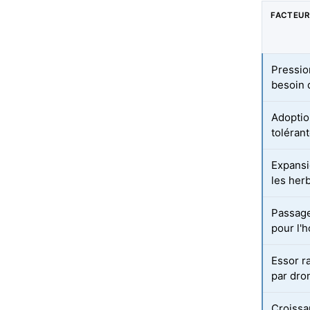
FACTEUR
Pression
besoin 
Adoptio
toléran
Expansi
les herb
Passage
pour l'h
Essor r
par dro
Croissa