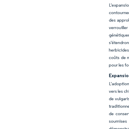
L'expansio
contournen
des approb
verrouill
génétiquem
s'étendron
herbicides
coûts de m
pour les f
Expansion
L'adoption
vers les c
de vulgari
traditionn
de conserv
soumises 
démonstrat