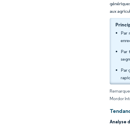
génériques
aux agricu
Princi
Par 
enre
Par 
segm
Par 
rapi
Remarque :
Mordor Int
Tendanc
Analyse d