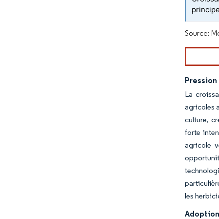
princip
Source: Mo
Pression 
La croiss
agricoles a
culture, c
forte inte
agricole v
opportunit
technologi
particuliè
les herbic
Adoption