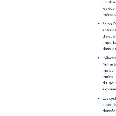
un obje
les éco
freiner
Selon l
entraîn
d'électr
importa
dans le
L'élect
l'infras
moteur d
moins 1,
du gouv
exponen
Les sys
essenti
données