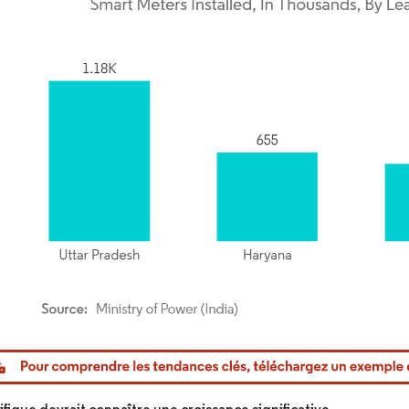
or Intelligence. La réutilisation nécessite une attribution sous CC BY 4.0.