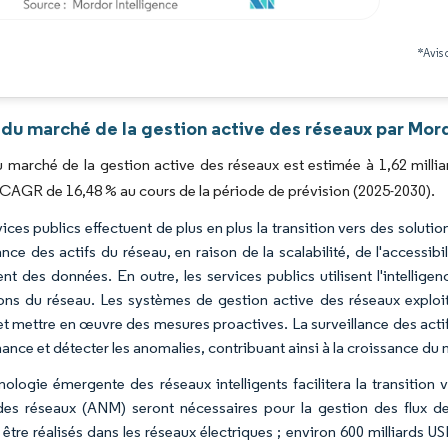
Image © Mordor Intelligence. La réutilisation nécessite une attribution sous CC BY 4.0
*Avis 
 du marché de la gestion active des réseaux par Mord
du marché de la gestion active des réseaux est estimée à 1,62 millia
 CAGR de 16,48 % au cours de la période de prévision (2025-2030).
ices publics effectuent de plus en plus la transition vers des solutio
lance des actifs du réseau, en raison de la scalabilité, de l'accessi
nt des données. En outre, les services publics utilisent l'intelligen
ons du réseau. Les systèmes de gestion active des réseaux exploit
et mettre en œuvre des mesures proactives. La surveillance des actifs
ance et détecter les anomalies, contribuant ainsi à la croissance du
nologie émergente des réseaux intelligents facilitera la transitio
des réseaux (ANM) seront nécessaires pour la gestion des flux de
 être réalisés dans les réseaux électriques ; environ 600 milliards 