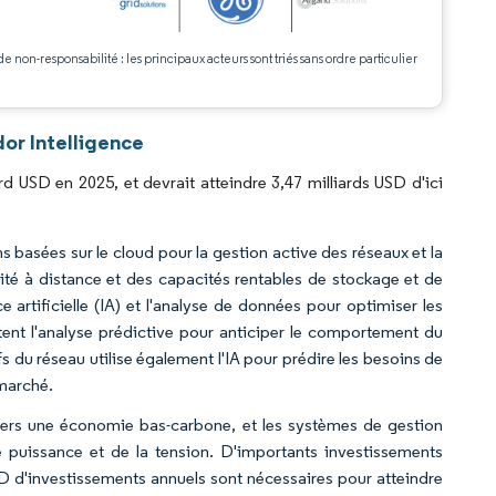
.
de non-responsabilité : les principaux acteurs sont triés sans ordre particulier
or Intelligence
rd USD en 2025, et devrait atteindre 3,47 milliards USD d'ici
ns basées sur le cloud pour la gestion active des réseaux et la
bilité à distance et des capacités rentables de stockage et de
ce artificielle (IA) et l'analyse de données pour optimiser les
ent l'analyse prédictive pour anticiper le comportement du
 du réseau utilise également l'IA pour prédire les besoins de
 marché.
n vers une économie bas-carbone, et les systèmes de gestion
 puissance et de la tension. D'importants investissements
USD d'investissements annuels sont nécessaires pour atteindre