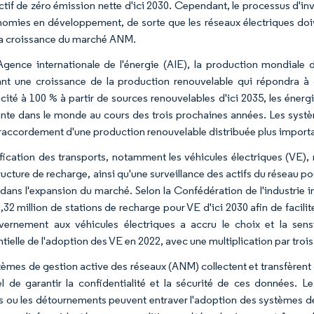
ctif de zéro émission nette d'ici 2030. Cependant, le processus d'i
nomies en développement, de sorte que les réseaux électriques doi
 la croissance du marché ANM.
'Agence internationale de l'énergie (AIE), la production mondiale
ant une croissance de la production renouvelable qui répondra à
icité à 100 % à partir de sources renouvelables d'ici 2035, les énergi
nte dans le monde au cours des trois prochaines années. Les systèm
 raccordement d'une production renouvelable distribuée plus import
rification des transports, notamment les véhicules électriques (VE)
tructure de recharge, ainsi qu'une surveillance des actifs du réseau po
ans l'expansion du marché. Selon la Confédération de l'industrie indi
32 million de stations de recharge pour VE d'ici 2030 afin de facilit
ernement aux véhicules électriques a accru le choix et la sens
tielle de l'adoption des VE en 2022, avec une multiplication par trois
tèmes de gestion active des réseaux (ANM) collectent et transfèrent d
el de garantir la confidentialité et la sécurité de ces données. 
 ou les détournements peuvent entraver l'adoption des systèmes de