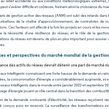
 au relief accidenté ou aux conditions météorologiques extrêmes, 
peut s'avérer difficile et coûteuse, freinant ainsi la croissance du ma
jets de gestion active des réseaux (ANM) ont subi des retards dan
urbations de la chaîne d'approvisionnement, de contraintes de main
tions. Ces facteurs ont affecté à la fois les projets en cours et les 
e la nécessité d'une résilience du réseau, et le rôle de la gestio
ations du réseau est devenu de plus en plus important pour assurer 
es.
es et perspectives du marché mondial de la gestion
lance des actifs du réseau devrait détenir une part de marché si
eaux intelligents connaissent une forte hausse de la demande en rai
ées, la consommation d'énergie a considérablement augmenté, et env
réseaux intelligents dans le monde entre janvier 2022 et septembre 20
age d'énergie jouant un rôle central dans la transition des combustib
on de la demande croissante d'électricité, les réseaux reçoivent d
té conçus pour en recevoir. La surveillance des transformateurs es