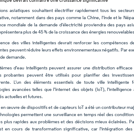
ifique devrait connaître une croissance significative
ions asiatiques souhaitent électrifier rapidement tous les secte
cative, notamment dans des pays comme la Chine, l'Inde et le Népal.
nce mondiale de la demande d'électricité proviendra des pays asiat
eprésentera plus de 45 % de la croissance des énergies renouvelable
ence des villes intelligentes devrait renforcer les compétences de
gentes peuvent réduire leurs effets environnementaux négatifs. Par ex
s de demande.
tèmes d'eau intelligents peuvent assurer une distribution efficace
 probantes peuvent être utilisés pour planifier des investissem
rente. L'un des éléments essentiels de toute ville intelligente 
gies avancées telles que l'Internet des objets (IoT), l'intelligence 
tés actuelles et futures.
 en œuvre de dispositifs et de capteurs IoT a été un contributeur maj
hnologies permettent une surveillance en temps réel des condition
s plus rapides aux problèmes et des décisions mieux éclairées. Par
est en cours de transformation significative, car l'intégration de