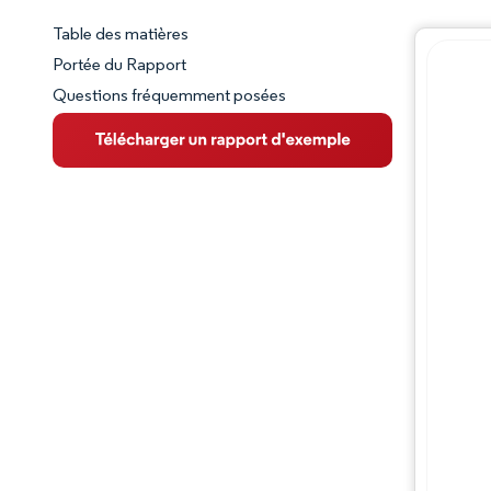
Table des matières
Aperçu du marché
Portée du Rapport
Questions fréquemment posées
VUE D’ENSEMBLE DU MARCHÉ
Principales tendances du marché
Paysage concurrentiel
Évolutions de l'industrie