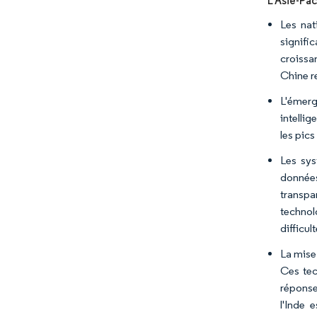
L'Asie-Pac
Les nat
signifi
croissa
Chine r
L'émerg
intelli
les pic
Les sys
données
transpa
technolo
difficul
La mise
Ces tec
réponse
l'Inde 