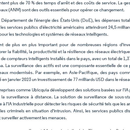
ntent plus de 70 % des temps d'arrêt et des coûts de service. La ge
eaux (ANM) sont des outils essentiels pour opérer ce changement.
e Département de l'énergie des États-Unis (DoE), les dépenses tota
les services publics d'électricité américains atteindront 24,5 millia
 pour les technologies et systèmes de réseaux intelligents.
ent de plus en plus important pour de nombreuses régions d'inve
rer la fiabilité, la productivité et la résilience des réseaux électriq
e compteurs intelligents installés dans le pays, avec un total de 1,3
na. La surveillance des actifs est une composante essentielle de ce 
eaux modernisés. Par exemple, en Asie-Pacifique, des pays comme 
 en janvier 2023 un investissement de 77 milliards USD dans le résea
reprises comme Ubicquia développent des solutions basées sur l'IA pou
 la surveillance à distance. La solution de surveillance de sous-
 à l'IA industrielle pour détecter les risques de sécurité tels que les 
 les criminels en situation d'intrusion. Ainsi, les services publics 
 surveiller activement les menaces.