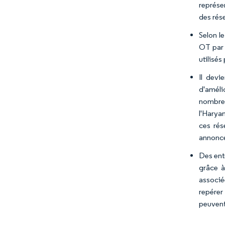
représe
des rés
Selon l
OT par 
utilisés
Il devi
d'amélio
nombre d
l'Harya
ces rés
annoncé
Des ent
grâce à
associée
repérer
peuvent