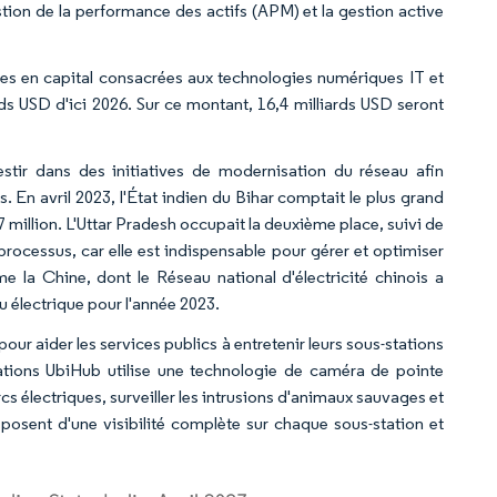
stion de la performance des actifs (APM) et la gestion active
les en capital consacrées aux technologies numériques IT et
rds USD d'ici 2026. Sur ce montant, 16,4 milliards USD seront
stir dans des initiatives de modernisation du réseau afin
ues. En avril 2023, l'État indien du Bihar comptait le plus grand
7 million. L'Uttar Pradesh occupait la deuxième place, suivi de
processus, car elle est indispensable pour gérer et optimiser
la Chine, dont le Réseau national d'électricité chinois a
u électrique pour l'année 2023.
r aider les services publics à entretenir leurs sous-stations
stations UbiHub utilise une technologie de caméra de pointe
arcs électriques, surveiller les intrusions d'animaux sauvages et
disposent d'une visibilité complète sur chaque sous-station et