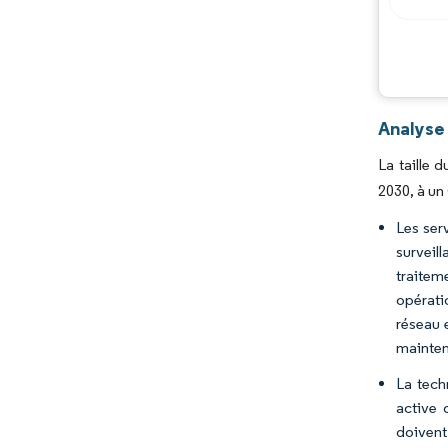
Analyse
La taille 
2030, à un
Les serv
surveil
traiteme
opérati
réseau 
mainten
La tech
active 
doivent