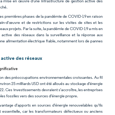
la mise en œuvre d'une infrastructure de gestion active des
rché.
s les premières phases de la pandémie de COVID-19 en raison
-d'œuvre et de restrictions sur les visites de sites et les
nouveaux projets. Par la suite, la pandémie de COVID-19 a mis en
n active des réseaux dans la surveillance et la réponse aux
une alimentation électrique fiable, notamment lors de pannes
 active des réseaux
gnificative
son des préoccupations environnementales croissantes. Au fil
iron 25 milliards USD ont été alloués au stockage d'énergie
22. Ces investissements devraient s'accroître, les entreprises
les fossiles vers des sources d'énergie propre.
avantage d'apports en sources d'énergie renouvelables qu'ils
t essentielle, car les transformateurs défectueux ou anciens