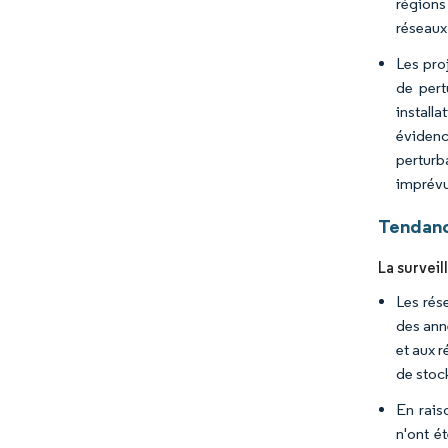
régions
réseaux 
Les pro
de pert
installa
évidenc
perturb
imprévu
Tendanc
La surveil
Les rés
des ann
et aux 
de stock
En rais
n'ont é