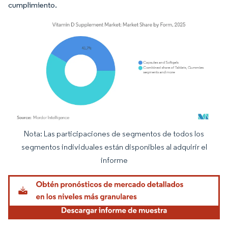
cumplimiento.
Nota: Las participaciones de segmentos de todos los
Imagen © Mordor Intelligence. El uso requiere atribución según CC BY 4.0.
segmentos individuales están disponibles al adquirir el
informe