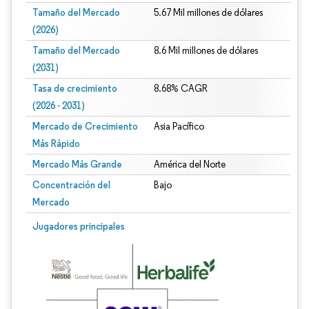
Tamaño del Mercado
5.67 Mil millones de dólares
(2026)
Tamaño del Mercado
8.6 Mil millones de dólares
(2031)
Tasa de crecimiento
8.68% CAGR
(2026 - 2031)
Mercado de Crecimiento
Asia Pacífico
Más Rápido
Mercado Más Grande
América del Norte
Concentración del
Bajo
Mercado
Imagen © Mordor Intelligence. El uso requiere atribución según CC BY 4.0.
Jugadores principales