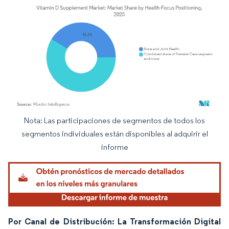
Nota: Las participaciones de segmentos de todos los
Imagen © Mordor Intelligence. El uso requiere atribución según CC BY 4.0.
segmentos individuales están disponibles al adquirir el
informe
Por Canal de Distribución: La Transformación Digital