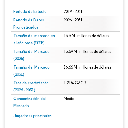
Período de Estudio
2019 - 2031
Período de Datos
2026 - 2031
Pronosticados
Tamaño del mercado en
15.5 Mil millones de dólares
el año base (2025)
Tamaño del Mercado
15.69 Mil millones de dólares
(2026)
Tamaño del Mercado
16.66 Mil millones de dólares
(2031)
Tasa de crecimiento
1.21% CAGR
(2026 - 2031)
Concentración del
Medio
Mercado
Imagen © Mordor Intelligence. El uso requiere atribución según CC BY 4.0.
Jugadores principales