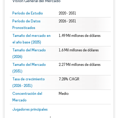
Visión General del Mercado
Período de Estudio
2020 - 2031
Período de Datos
2026 - 2031
Pronosticados
Tamaño del mercado en
1.49 Mil millones de dólares
el año base (2025)
Tamaño del Mercado
1.6 Mil millones de dólares
(2026)
Tamaño del Mercado
2.27 Mil millones de dólares
(2031)
Tasa de crecimiento
7.28% CAGR
(2026 - 2031)
Concentración del
Medio
Mercado
Imagen © Mordor Intelligence. El uso requiere atribución según CC BY 4.0.
Jugadores principales