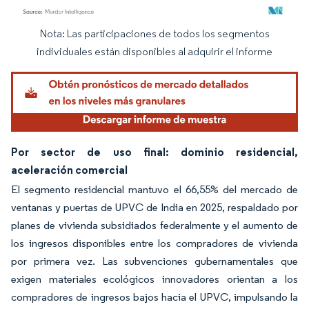
Nota: Las participaciones de todos los segmentos
Imagen © Mordor Intelligence. El uso requiere atribución según CC BY 4.0.
individuales están disponibles al adquirir el informe
Por sector de uso final: dominio residencial,
aceleración comercial
El segmento residencial mantuvo el 66,55% del mercado de
ventanas y puertas de UPVC de India en 2025, respaldado por
planes de vivienda subsidiados federalmente y el aumento de
los ingresos disponibles entre los compradores de vivienda
por primera vez. Las subvenciones gubernamentales que
exigen materiales ecológicos innovadores orientan a los
compradores de ingresos bajos hacia el UPVC, impulsando la