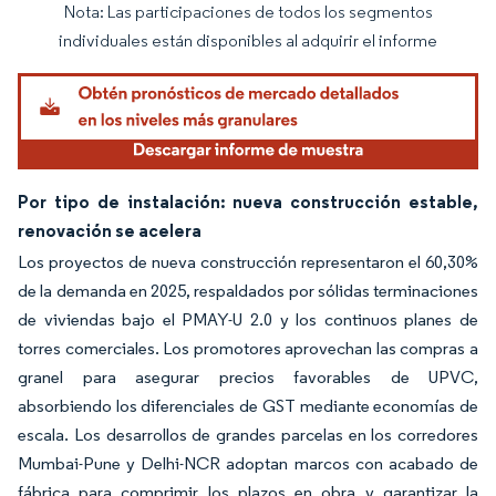
Nota: Las participaciones de todos los segmentos
Imagen © Mordor Intelligence. El uso requiere atribución según CC BY 4.0.
individuales están disponibles al adquirir el informe
Por tipo de instalación: nueva construcción estable,
renovación se acelera
Los proyectos de nueva construcción representaron el 60,30%
de la demanda en 2025, respaldados por sólidas terminaciones
de viviendas bajo el PMAY-U 2.0 y los continuos planes de
torres comerciales. Los promotores aprovechan las compras a
granel para asegurar precios favorables de UPVC,
absorbiendo los diferenciales de GST mediante economías de
escala. Los desarrollos de grandes parcelas en los corredores
Mumbai-Pune y Delhi-NCR adoptan marcos con acabado de
fábrica para comprimir los plazos en obra y garantizar la