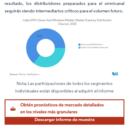
resultado, los distribuidores preparados para el omnicanal
seguirán siendo intermediarios críticos para el volumen futuro.
Nota: Las participaciones de todos los segmentos
Imagen © Mordor Intelligence. El uso requiere atribución según CC BY 4.0.
individuales están disponibles al adquirir el informe