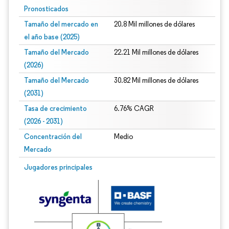
Pronosticados
Tamaño del mercado en
20.8 Mil millones de dólares
el año base (2025)
Tamaño del Mercado
22.21 Mil millones de dólares
(2026)
Tamaño del Mercado
30.82 Mil millones de dólares
(2031)
Tasa de crecimiento
6.76% CAGR
(2026 - 2031)
Concentración del
Medio
Mercado
Imagen © Mordor Intelligence. El uso requiere atribución según CC BY 4.0.
Jugadores principales