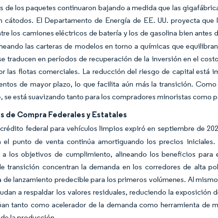
s de los paquetes continuaron bajando a medida que las gigafábrica
en cátodos. El Departamento de Energía de EE. UU. proyecta que l
re los camiones eléctricos de batería y los de gasolina bien antes
ineando las carteras de modelos en torno a químicas que equilibran
e traducen en períodos de recuperación de la inversión en el cost
r las flotas comerciales. La reducción del riesgo de capital está 
ntos de mayor plazo, lo que facilita aún más la transición. Como re
 se está suavizando tanto para los compradores minoristas como par
os de Compra Federales y Estatales
crédito federal para vehículos limpios expiró en septiembre de 20
en el punto de venta continúa amortiguando los precios iniciales
 a los objetivos de cumplimiento, alineando los beneficios para 
de transición concentran la demanda en los corredores de alta po
 de lanzamiento predecible para los primeros volúmenes. Al mismo 
udan a respaldar los valores residuales, reduciendo la exposición 
túan tanto como acelerador de la demanda como herramienta de mit
de la producción.