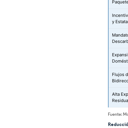
Paquete
Incenti
y Estata
Mandato
Descarb
Expansi
Domésti
Flujos 
Bidirec
Alta Exp
Residua
Fuente: Mo
Reducció