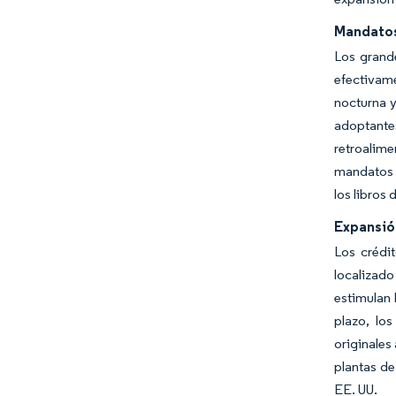
Mandatos
Los grand
efectivame
nocturna y
adoptante
retroalime
mandatos c
los libros
Expansió
Los crédit
localizado
estimulan 
plazo, lo
originales
plantas de
EE. UU.