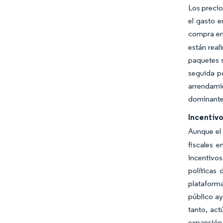
Los precio
el gasto 
compra ent
están real
paquetes s
seguida po
arrendamie
dominante,
Incentiv
Aunque el 
fiscales 
incentivos
políticas 
plataforma
público ay
tanto, ac
expansión 