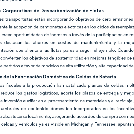
 Corporativos de Descarbonización de Flotas
es transportistas están incorporando objetivos de cero emisiones
nte la adopción de camionetas eléctricas en los ciclos de reemplazo
 crean oportunidades de ingresos a través de la participación en r
s destacan los ahorros en costos de mantenimiento y la mejo
ntación que alienta a las flotas pares a seguir el ejemplo. Cuand
onvierten los objetivos de sostenibilidad en mejoras tangibles de 
 de pedidos a favor de modelos de alta utilización y alta capacidad de
n de la Fabricación Doméstica de Celdas de Batería
os fiscales a la producción han catalizado plantas de celdas mult
 reduce los gastos logísticos, acorta los plazos de entrega y mejo
la inversión auxiliar en el procesamiento de materiales y el reciclaj
s umbrales de contenido doméstico incorporados en los incentiv
 a abastecerse localmente, asegurando acuerdos de compra con nuev
 celdas y vehículos ya es visible en Michigan y Tennessee, apuntan