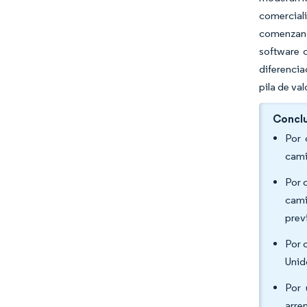
comerciali
comenzand
software c
diferencia
pila de val
Conclu
Por 
cami
Por 
cami
prev
Por 
Unid
Por 
arre