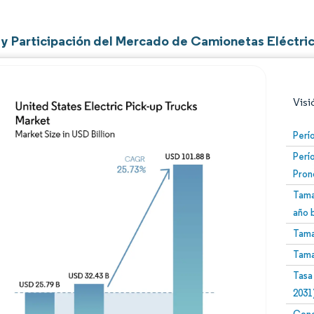
y Participación del Mercado de Camionetas Eléctric
Visi
Perí
Perí
Pron
Tama
año 
Tama
Imagen © Mordor Intelligence. El uso requiere atribució
Tama
Tasa
2031