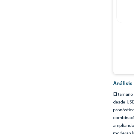
Análisi
El tamaño 
desde USD
pronóstic
combinació
ampliando
moderan lo