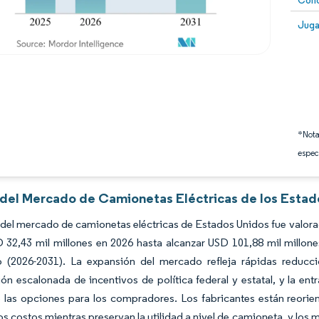
Conc
Image
Juga
*Nota
espec
s del Mercado de Camionetas Eléctricas de los Estad
del mercado de camionetas eléctricas de Estados Unidos fue valorad
 32,43 mil millones en 2026 hasta alcanzar USD 101,88 mil millon
o (2026-2031). La expansión del mercado refleja rápidas reducci
n escalonada de incentivos de política federal y estatal, y la en
 las opciones para los compradores. Los fabricantes están reorie
s costos mientras preservan la utilidad a nivel de camioneta, y los