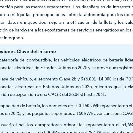
zación para las marcas emergentes. Los despliegues de infraestruct
o a mitigar las preocupaciones sobre la autonomía para los opera
on datos enriquecidos mejoran la utilización de la flota y los va
ción de hardware a los ecosistemas de servicios energéticos en los 
or integrada.
siones Clave del Informe
categoría de combustible, los vehículos eléctricos de batería li
onetas eléctricas de Estados Unidos en 2025 y se prevé que registr
clase de vehículo, el segmento Clase 2b y 3 (6.001–14.000 lbs de P
onetas eléctricas de Estados Unidos en 2025, mientras que la cl
isión de expansión a una CAGR del 26,04% hasta 2031.
capacidad de batería, los paquetes de 100-150 kWh representaron e
os en 2025, y los paquetes superiores a 150 kWh avanzan a una CAG
usuario final, los compradores minoristas representaron el 54,
ndamiento muestran la CAGR más rápida del 29,43% durante el perí