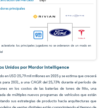
entración del Mercado
Bajo
n © Mordor Intelligence. El uso requiere atribución según CC BY 4.0.
dores principales
 aclaratoria: los principales jugadores no se ordenaron de un modo en
ial
os Unidos por Mordor Intelligence
o en USD 25,79 mil millones en 2025 y se estima que crecerá
es para 2031, a una CAGR del 25,73% durante el período de
ones en los costos de las baterías de iones de litio, una
trada de múltiples nuevos programas de vehículos que están
ntando sus estrategias de producto hacia arquitecturas que
 modelos de ventas digitales están comprimiendo el tiempo de