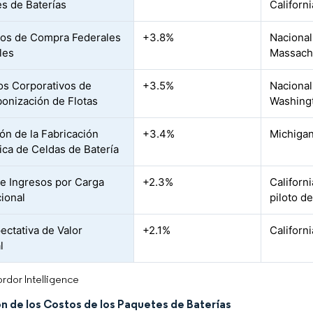
s de Baterías
Californ
vos de Compra Federales
+3.8%
Nacional 
les
Massachu
s Corporativos de
+3.5%
Nacional
onización de Flotas
Washingt
ón de la Fabricación
+3.4%
Michigan
ca de Celdas de Batería
de Ingresos por Carga
+2.3%
Californ
cional
piloto de
ectativa de Valor
+2.1%
Californ
l
rdor Intelligence
n de los Costos de los Paquetes de Baterías