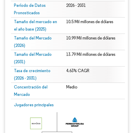
Período de Datos
2026 - 2031
Pronosticados
Tamaño del mercado en
10.5 Mil millones de dólares
el año base (2025)
Tamaño del Mercado
10.99 Mil millones de dólares
(2026)
Tamaño del Mercado
13.79 Mil millones de dólares
(2031)
Tasa de crecimiento
4.63% CAGR
(2026 - 2031)
Concentración del
Medio
Mercado
Imagen © Mordor Intelligence. El uso requiere atribución según CC BY 4.0.
Jugadores principales