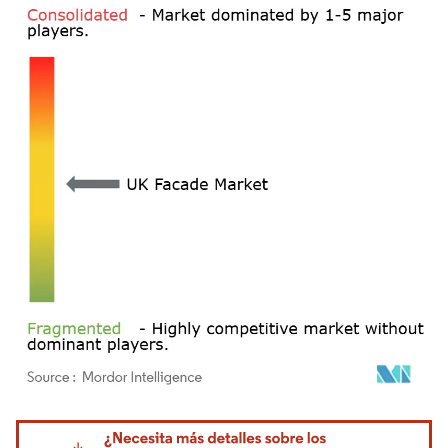
Imagen © Mordor Intelligence. El uso requiere atribución según CC BY 4.0.