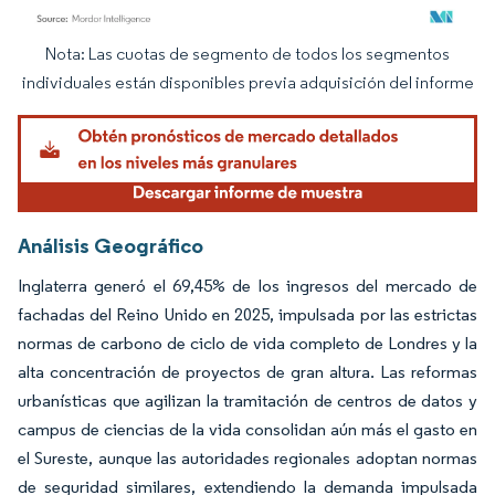
Nota: Las cuotas de segmento de todos los segmentos
Imagen © Mordor Intelligence. El uso requiere atribución según CC BY 4.0.
individuales están disponibles previa adquisición del informe
Análisis Geográfico
Inglaterra generó el 69,45% de los ingresos del mercado de
fachadas del Reino Unido en 2025, impulsada por las estrictas
normas de carbono de ciclo de vida completo de Londres y la
alta concentración de proyectos de gran altura. Las reformas
urbanísticas que agilizan la tramitación de centros de datos y
campus de ciencias de la vida consolidan aún más el gasto en
el Sureste, aunque las autoridades regionales adoptan normas
de seguridad similares, extendiendo la demanda impulsada