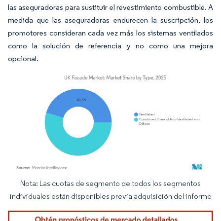
las aseguradoras para sustituir el revestimiento combustible. A
medida que las aseguradoras endurecen la suscripción, los
promotores consideran cada vez más los sistemas ventilados
como la solución de referencia y no como una mejora
opcional.
Nota: Las cuotas de segmento de todos los segmentos
Imagen © Mordor Intelligence. El uso requiere atribución según CC BY 4.0.
individuales están disponibles previa adquisición del informe