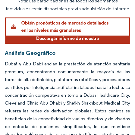
Nota: Las participaciones de todos los segmentos
Imagen © Mordor Intelligence. El uso requiere atribución según CC BY 4.0.
individuales están disponibles previa adquisición del informe
Análisis Geográfico
Dubái y Abu Dabi anclan la prestación de atención sanitaria
premium, concentrando conjuntamente la mayoría de las
torres de alta definición, plataformas robóticas y procesadores
asistidos por inteligencia artificial instalados hasta la fecha. La
concentración competitiva en torno a Dubai Healthcare City,
Cleveland Clinic Abu Dhabi y Sheikh Shakhbout Medical City
refuerza las redes de derivación globales. Estos centros se
benefician de la conectividad de vuelos directos y de visados
de entrada de pacientes simplificados, lo que mantiene
elevados volúmenes de casos que justifican actualizaciones