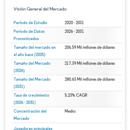
Visión General del Mercado
Período de Estudio
2020 - 2031
Período de Datos
2026 - 2031
Pronosticados
Tamaño del mercado en
206.59 Mil millones de dólares
el año base (2025)
Tamaño del Mercado
217.39 Mil millones de dólares
(2026)
Tamaño del Mercado
280.63 Mil millones de dólares
(2031)
Tasa de crecimiento
5.23% CAGR
(2026 - 2031)
Concentración del
Medio
Mercado
Imagen © Mordor Intelligence. El uso requiere atribución según CC BY 4.0.
Jugadores principales