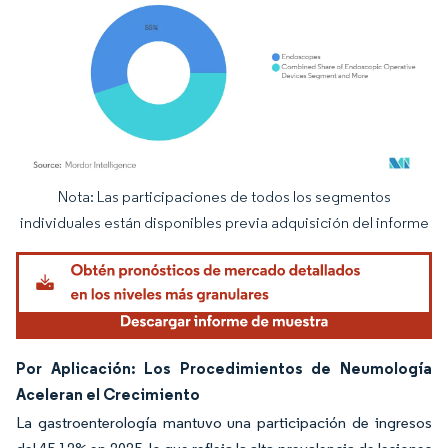
Nota: Las participaciones de todos los segmentos
Imagen © Mordor Intelligence. El uso requiere atribución según CC BY 4.0.
individuales están disponibles previa adquisición del informe
Por Aplicación: Los Procedimientos de Neumología
Aceleran el Crecimiento
La gastroenterología mantuvo una participación de ingresos