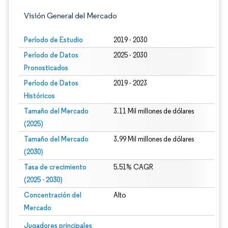
Visión General del Mercado
Período de Estudio
2019 - 2030
Período de Datos
2025 - 2030
Pronosticados
Período de Datos
2019 - 2023
Históricos
Tamaño del Mercado
3.11 Mil millones de dólares
(2025)
Tamaño del Mercado
3.99 Mil millones de dólares
(2030)
Tasa de crecimiento
5.51% CAGR
(2025 - 2030)
Concentración del
Alto
Mercado
Imagen © Mordor Intelligence. El uso requiere atribución según CC BY 4.0.
Jugadores principales