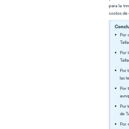
para la in
costos de
Conclu
Por 
Tail
Por 
Tail
Por 
las 
Por 
aunq
Por 
de T
Por 