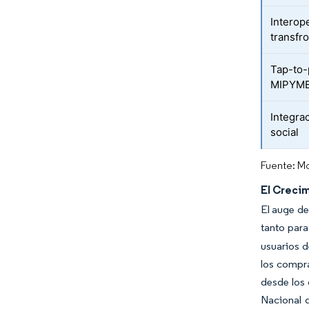
Interop
transfr
Tap-to-
MIPYM
Integra
social
Fuente: Mo
El Crecim
El auge de
tanto par
usuarios d
los compra
desde los 
Nacional d