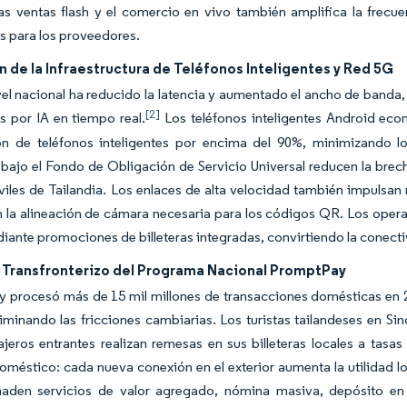
las ventas flash y el comercio en vivo también amplifica la frec
s para los proveedores.
 de la Infraestructura de Teléfonos Inteligentes y Red 5G
vel nacional ha reducido la latencia y aumentado el ancho de banda, 
[2]
 por IA en tiempo real.
Los teléfonos inteligentes Android eco
ón de teléfonos inteligentes por encima del 90%, minimizando lo
 bajo el Fondo de Obligación de Servicio Universal reducen la brec
iles de Tailandia. Los enlaces de alta velocidad también impuls
 la alineación de cámara necesaria para los códigos QR. Los oper
iante promociones de billeteras integradas, convirtiendo la conect
 Transfronterizo del Programa Nacional PromptPay
 procesó más de 15 mil millones de transacciones domésticas en 2
minando las fricciones cambiarias. Los turistas tailandeses en S
ajeros entrantes realizan remesas en sus billeteras locales a tasa
méstico: cada nueva conexión en el exterior aumenta la utilidad loc
aden servicios de valor agregado, nómina masiva, depósito en g