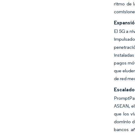
ritmo de 
comisione
Expansión
El 5G a ni
impulsados
penetraci
instaladas
pagos móv
que eluden
de red med
Escalado
PromptPay
ASEAN, eli
que los vi
dominio do
bancos añ