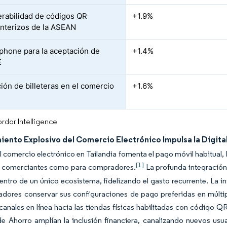
erabilidad de códigos QR
+1.9%
onterizos de la ASEAN
phone para la aceptación de
+1.4%
E
ción de billeteras en el comercio
+1.6%
rdor Intelligence
iento Explosivo del Comercio Electrónico Impulsa la Digita
l comercio electrónico en Tailandia fomenta el pago móvil habitual, 
[1]
a comerciantes como para compradores.
La profunda integración 
entro de un único ecosistema, fidelizando el gasto recurrente. La 
dores conservar sus configuraciones de pago preferidas en múltiple
canales en línea hacia las tiendas físicas habilitadas con código
e Ahorro amplían la inclusión financiera, canalizando nuevos usuari