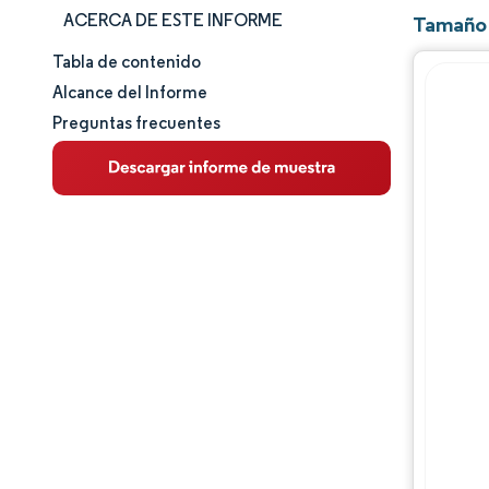
ACERCA DE ESTE INFORME
Tamaño 
Tabla de contenido
Tamaño y cuota de mercado
Alcance del Informe
Preguntas frecuentes
Análisis de mercado
Tendencias e ideas
Análisis de segmentos
Análisis geográfico
Panorama competitivo
Jugadores principales
Desarrollos de la industria