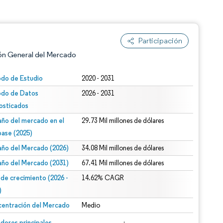
Participación
ón General del Mercado
odo de Estudio
2020 - 2031
odo de Datos
2026 - 2031
osticados
ño del mercado en el
29.73 Mil millones de dólares
base (2025)
ño del Mercado (2026)
34.08 Mil millones de dólares
n según CC BY 4.0.
ño del Mercado (2031)
67.41 Mil millones de dólares
 de crecimiento (2026 -
14.62% CAGR
)
entración del Mercado
Medio
n © Mordor Intelligence. El uso requiere atribución según CC BY 4.0.
dores principales