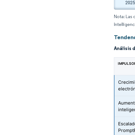
2025
Nota: Las 
Intelligen
Tendenc
Análisis 
IMPULSO
Crecimi
electró
Aumento
intelig
Escalad
Prompt