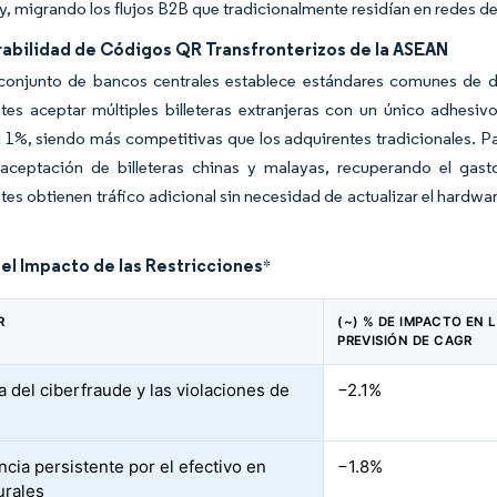
 migrando los flujos B2B que tradicionalmente residían en redes de 
rabilidad de Códigos QR Transfronterizos de la ASEAN
conjunto de bancos centrales establece estándares comunes de dat
tes aceptar múltiples billeteras extranjeras con un único adhes
 1%, siendo más competitivas que los adquirentes tradicionales. Pa
 aceptación de billeteras chinas y malayas, recuperando el gast
es obtienen tráfico adicional sin necesidad de actualizar el hardwa
del Impacto de las Restricciones
*
R
(~) % DE IMPACTO EN 
PREVISIÓN DE CAGR
a del ciberfraude y las violaciones de
−2.1%
ncia persistente por el efectivo en
−1.8%
urales