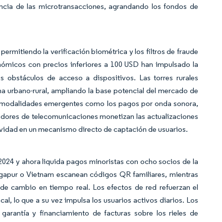
uencia de las microtransacciones, agrandando los fondos de
permitiendo la verificación biométrica y los filtros de fraude
nómicos con precios inferiores a 100 USD han impulsado la
s obstáculos de acceso a dispositivos. Las torres rurales
ha urbano-rural, ampliando la base potencial del mercado de
an modalidades emergentes como los pagos por onda sonora,
adores de telecomunicaciones monetizan las actualizaciones
ividad en un mecanismo directo de captación de usuarios.
024 y ahora liquida pagos minoristas con ocho socios de la
ingapur o Vietnam escanean códigos QR familiares, mientras
s de cambio en tiempo real. Los efectos de red refuerzan el
al, lo que a su vez impulsa los usuarios activos diarios. Los
arantía y financiamiento de facturas sobre los rieles de