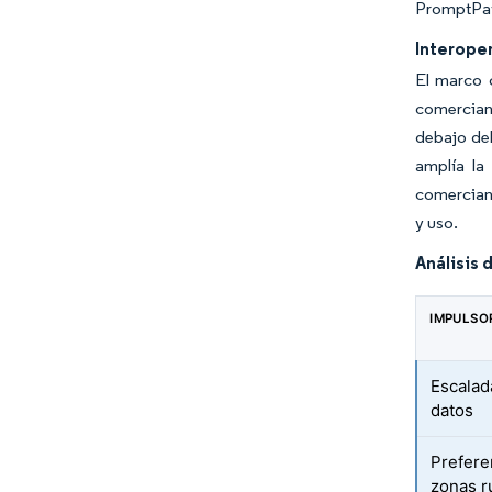
PromptPay,
Interope
El marco 
comercian
debajo del
amplía la
comerciant
y uso.
Análisis 
IMPULSO
Escalad
datos
Prefere
zonas r