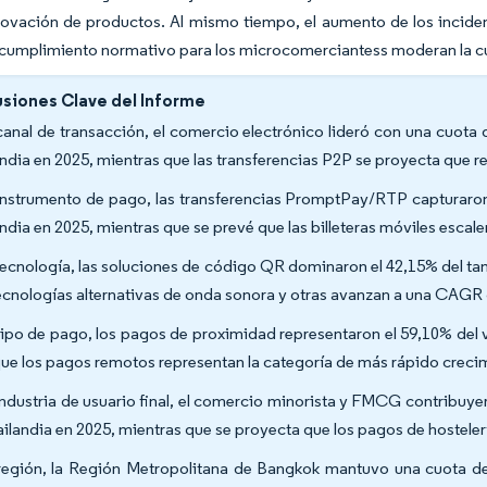
novación de productos. Al mismo tiempo, el aumento de los incidente
 cumplimiento normativo para los microcomerciantess moderan la c
siones Clave del Informe
canal de transacción, el comercio electrónico lideró con una cuot
andia en 2025, mientras que las transferencias P2P se proyecta que 
instrumento de pago, las transferencias PromptPay/RTP capturaron
andia en 2025, mientras que se prevé que las billeteras móviles esca
tecnología, las soluciones de código QR dominaron el 42,15% del t
tecnologías alternativas de onda sonora y otras avanzan a una CAGR 
tipo de pago, los pagos de proximidad representaron el 59,10% del 
ue los pagos remotos representan la categoría de más rápido crec
industria de usuario final, el comercio minorista y FMCG contribuy
ailandia en 2025, mientras que se proyecta que los pagos de hostel
región, la Región Metropolitana de Bangkok mantuvo una cuota d