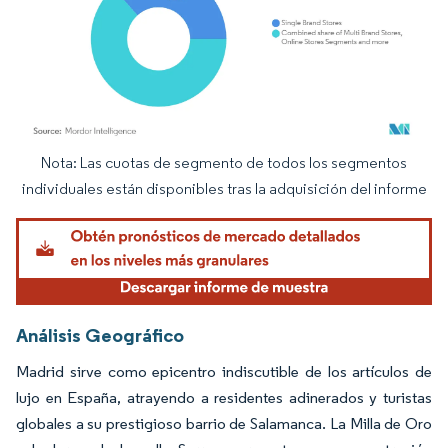
Nota: Las cuotas de segmento de todos los segmentos
Imagen © Mordor Intelligence. El uso requiere atribución según CC BY 4.0.
individuales están disponibles tras la adquisición del informe
Análisis Geográfico
Madrid sirve como epicentro indiscutible de los artículos de
lujo en España, atrayendo a residentes adinerados y turistas
globales a su prestigioso barrio de Salamanca. La Milla de Oro