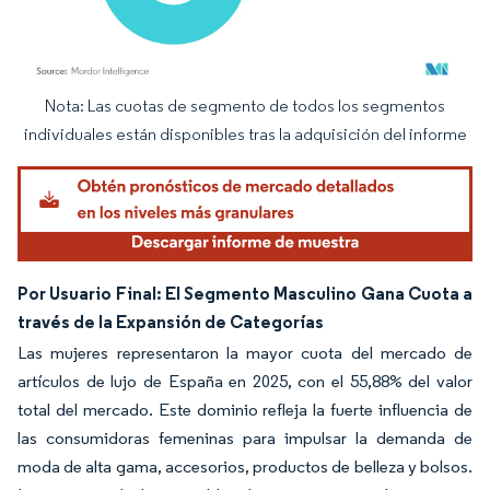
Nota: Las cuotas de segmento de todos los segmentos
Imagen © Mordor Intelligence. El uso requiere atribución según CC BY 4.0.
individuales están disponibles tras la adquisición del informe
Por Usuario Final: El Segmento Masculino Gana Cuota a
través de la Expansión de Categorías
Las mujeres representaron la mayor cuota del mercado de
artículos de lujo de España en 2025, con el 55,88% del valor
total del mercado. Este dominio refleja la fuerte influencia de
las consumidoras femeninas para impulsar la demanda de
moda de alta gama, accesorios, productos de belleza y bolsos.