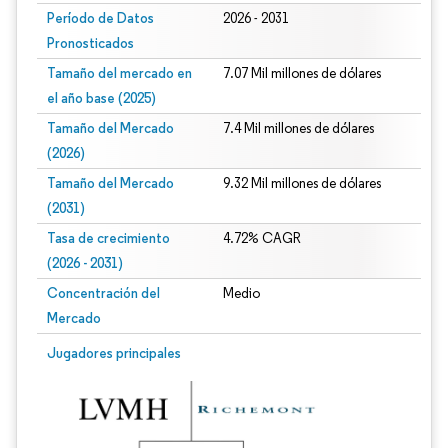
Período de Datos
2026 - 2031
Pronosticados
Tamaño del mercado en
7.07 Mil millones de dólares
el año base (2025)
Tamaño del Mercado
7.4 Mil millones de dólares
(2026)
Tamaño del Mercado
9.32 Mil millones de dólares
(2031)
Tasa de crecimiento
4.72% CAGR
(2026 - 2031)
Concentración del
Medio
Mercado
Imagen © Mordor Intelligence. El uso requiere atribución según CC BY 4.0.
Jugadores principales