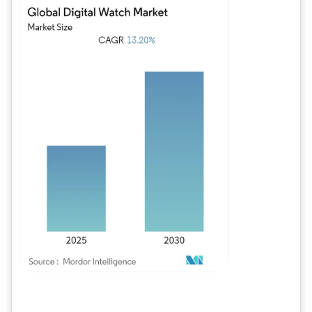
Imagen © Mordor Intelligence. El uso requiere atribución según CC BY 4.0.