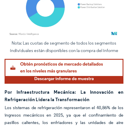
Nota: Las cuotas de segmento de todos los segmentos
Imagen © Mordor Intelligence. El uso requiere atribución según CC BY 4.0.
individuales están disponibles con la compra del informe
Por Infraestructura Mecánica: La Innovación en
Refrigeración Lidera la Transformación
Los sistemas de refrigeración representaron el 40,86% de los
ingresos mecánicos en 2025, ya que el confinamiento de
pasillos calientes, los enfriadores y las unidades de aire