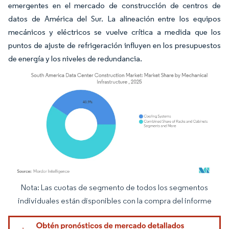
emergentes en el mercado de construcción de centros de
datos de América del Sur. La alineación entre los equipos
mecánicos y eléctricos se vuelve crítica a medida que los
puntos de ajuste de refrigeración influyen en los presupuestos
de energía y los niveles de redundancia.
Nota: Las cuotas de segmento de todos los segmentos
Imagen © Mordor Intelligence. El uso requiere atribución según CC BY 4.0.
individuales están disponibles con la compra del informe