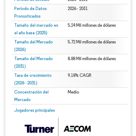
Período de Datos
2026 - 2031
Pronosticados
Tamaño del mercado en
5.24 Mil millones de dólares
el año base (2025)
Tamaño del Mercado
5.72 Mil millones de dólares
(2026)
Tamaño del Mercado
8.88 Mil millones de dólares
(2031)
Tasa de crecimiento
9.18% CAGR
(2026 - 2031)
Concentración del
Medio
Mercado
Imagen © Mordor Intelligence. El uso requiere atribución según CC BY 4.0.
Jugadores principales