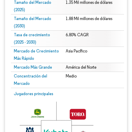
Tamaño del Mercado
1.35 Mil millones de dólares
(2025)
Tamaño del Mercado
1.88 Mil millones de dólares
(2030)
Tasa de crecimiento
6.80% CAGR
(2025 - 2030)
Mercado de Crecimiento
Asia Pacífico
Más Rápido
Mercado Más Grande
América del Norte
Concentración del
Medio
Mercado
Imagen © Mordor Intelligence. El uso requiere atribución según CC BY 4.0.
Jugadores principales