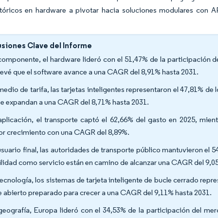
istóricos en hardware a pivotar hacia soluciones modulares con A
siones Clave del Informe
componente, el hardware lideró con el 51,47% de la participación d
revé que el software avance a una CAGR del 8,91% hasta 2031.
medio de tarifa, las tarjetas inteligentes representaron el 47,81% de 
e expandan a una CAGR del 8,71% hasta 2031.
aplicación, el transporte captó el 62,66% del gasto en 2025, mient
r crecimiento con una CAGR del 8,89%.
usuario final, las autoridades de transporte público mantuvieron el
lidad como servicio están en camino de alcanzar una CAGR del 9,0
tecnología, los sistemas de tarjeta inteligente de bucle cerrado repr
e abierto preparado para crecer a una CAGR del 9,11% hasta 2031.
geografía, Europa lideró con el 34,53% de la participación del mer