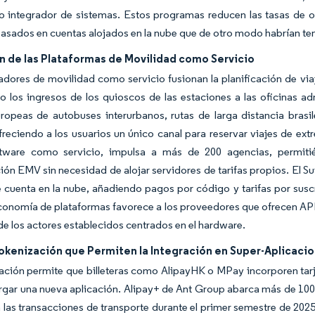
integrador de sistemas. Estos programas reducen las tasas de ob
asados en cuentas alojados en la nube que de otro modo habrían te
n de las Plataformas de Movilidad como Servicio
dores de movilidad como servicio fusionan la planificación de viaj
o los ingresos de los quioscos de las estaciones a las oficinas a
ropeas de autobuses interurbanos, rutas de larga distancia brasi
ofreciendo a los usuarios un único canal para reservar viajes de e
ware como servicio, impulsa a más de 200 agencias, permitié
ón EMV sin necesidad de alojar servidores de tarifas propios. El Su
cuenta en la nube, añadiendo pagos por código y tarifas por suscr
onomía de plataformas favorece a los proveedores que ofrecen API
 de los actores establecidos centrados en el hardware.
Tokenización que Permiten la Integración en Super-Aplicaci
ación permite que billeteras como AlipayHK o MPay incorporen tarje
gar una nueva aplicación. Alipay+ de Ant Group abarca más de 100 
 las transacciones de transporte durante el primer semestre de 202