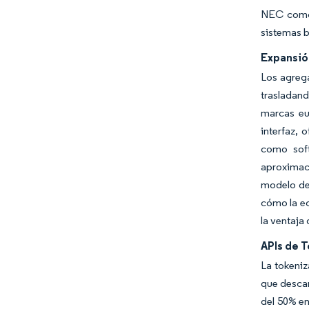
NEC como 
sistemas b
Expansió
Los agrega
trasladand
marcas eu
interfaz, 
como soft
aproximaci
modelo de 
cómo la ec
la ventaja
APIs de 
La tokeniz
que descar
del 50% en