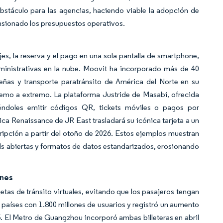
stáculo para las agencias, haciendo viable la adopción de
nsionado los presupuestos operativos.
es, la reserva y el pago en una sola pantalla de smartphone,
dministrativas en la nube. Moovit ha incorporado más de 40
leñas y transporte paratránsito de América del Norte en su
xtremo a extremo. La plataforma Justride de Masabi, ofrecida
ndoles emitir códigos QR, tickets móviles o pagos por
ica Renaissance de JR East trasladará su icónica tarjeta a un
ipción a partir del otoño de 2026. Estos ejemplos muestran
s abiertas y formatos de datos estandarizados, erosionando
ones
tas de tránsito virtuales, evitando que los pasajeros tengan
países con 1.800 millones de usuarios y registró un aumento
5. El Metro de Guangzhou incorporó ambas billeteras en abril