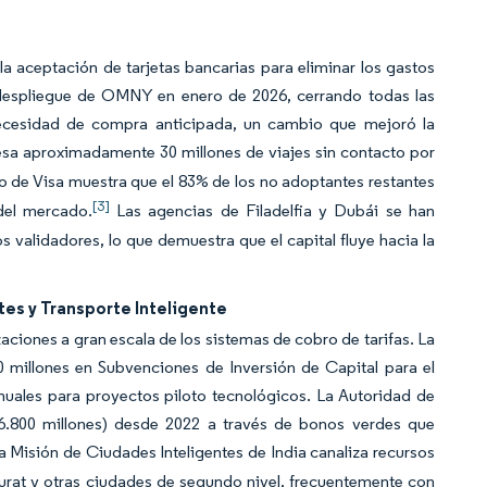
la aceptación de tarjetas bancarias para eliminar los gastos
l despliegue de OMNY en enero de 2026, cerrando todas las
ecesidad de compra anticipada, un cambio que mejoró la
sa aproximadamente 30 millones de viajes sin contacto por
o de Visa muestra que el 83% de los no adoptantes restantes
[3]
del mercado.
Las agencias de Filadelfia y Dubái se han
alidadores, lo que demuestra que el capital fluye hacia la
es y Transporte Inteligente
aciones a gran escala de los sistemas de cobro de tarifas. La
 millones en Subvenciones de Inversión de Capital para el
anuales para proyectos piloto tecnológicos. La Autoridad de
6.800 millones) desde 2022 a través de bonos verdes que
a Misión de Ciudades Inteligentes de India canaliza recursos
urat y otras ciudades de segundo nivel, frecuentemente con