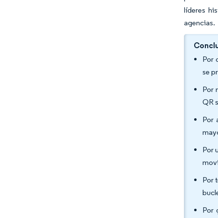
líderes h
agencias.
Conclu
Por 
se p
Por 
QR s
Por 
mayo
Por 
movi
Por 
bucl
Por 