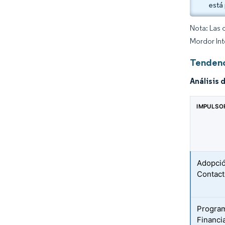
está
Nota: Las 
Mordor Int
Tendenc
Análisis 
IMPULSO
Adopció
Contact
Progra
Financi