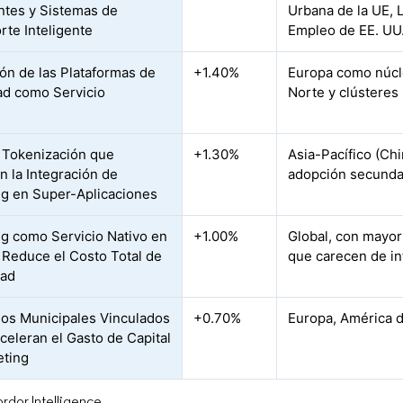
entes y Sistemas de
Urbana de la UE, L
rte Inteligente
Empleo de EE. UU.
ón de las Plataformas de
+1.40%
Europa como núcl
ad como Servicio
Norte y clústeres
 Tokenización que
+1.30%
Asia-Pacífico (Ch
n la Integración de
adopción secundar
ng en Super-Aplicaciones
ng como Servicio Nativo en
+1.00%
Global, con mayor
 Reduce el Costo Total de
que carecen de in
dad
os Municipales Vinculados
+0.70%
Europa, América d
celeran el Gasto de Capital
eting
rdor Intelligence