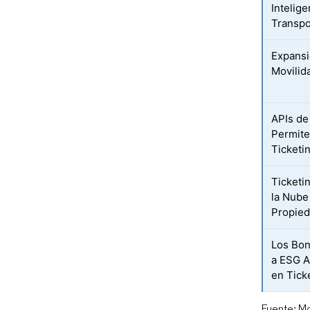
Intelig
Transpo
Expansi
Movilid
APIs de
Permite
Ticketi
Ticketi
la Nube
Propie
Los Bon
a ESG A
en Tick
Fuente: Mo