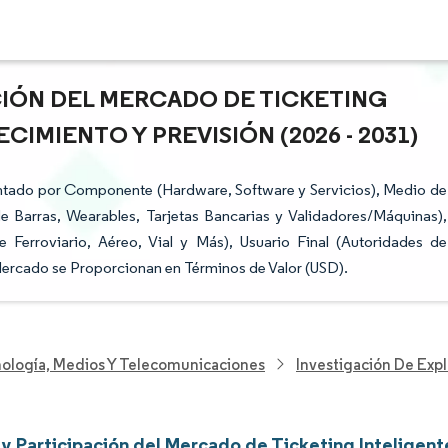
ACIÓN DEL MERCADO DE TICKETING
CIMIENTO Y PREVISIÓN (2026 - 2031)
entado por Componente (Hardware, Software y Servicios), Medio de
de Barras, Wearables, Tarjetas Bancarias y Validadores/Máquinas),
 Ferroviario, Aéreo, Vial y Más), Usuario Final (Autoridades de
Mercado se Proporcionan en Términos de Valor (USD).
nología, Medios Y Telecomunicaciones
Investigación De Exp
y Participación del Mercado de Ticketing Inteligent