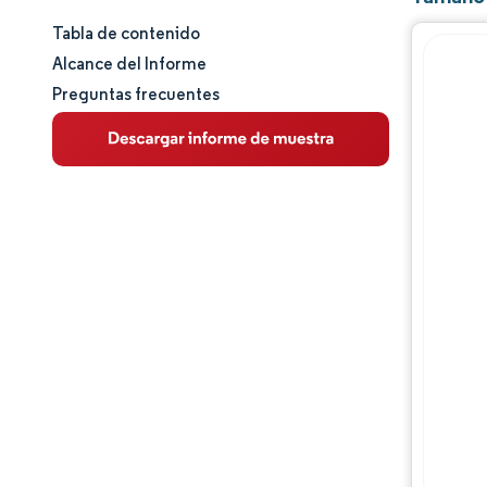
Tabla de contenido
Tamaño y cuota de mercado
Alcance del Informe
Preguntas frecuentes
Análisis de mercado
Tendencias e ideas
Análisis de segmentos
Análisis geográfico
Panorama competitivo
Jugadores principales
Desarrollos de la industria