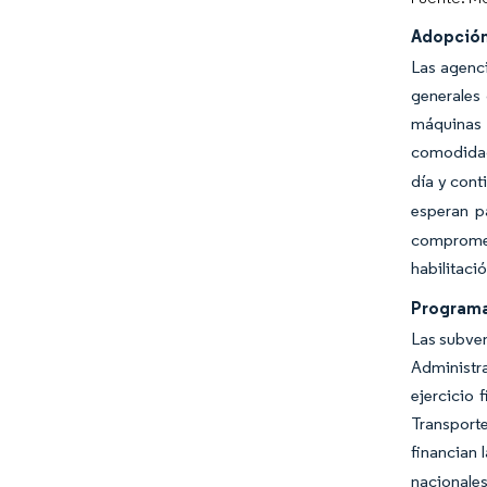
Adopción
Las agenci
generales
máquinas 
comodidad 
día y cont
esperan p
compromet
habilitaci
Programa
Las subven
Administr
ejercicio 
Transport
financian 
nacionales