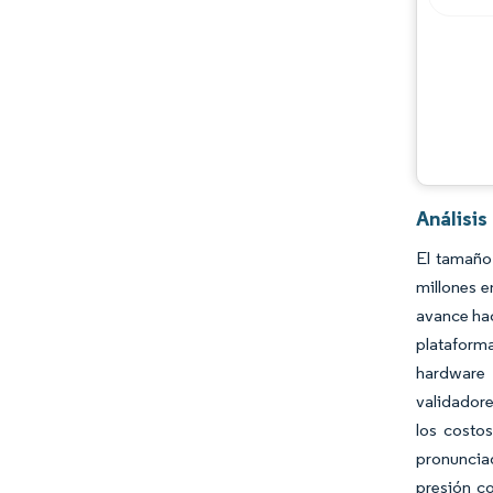
Análisis
El tamaño
millones e
avance hac
plataform
hardware 
validador
los costos
pronunciad
presión co