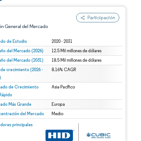
Participación
ón General del Mercado
odo de Estudio
2020 - 2031
ño del Mercado (2026)
12.5 Mil millones de dólares
ño del Mercado (2031)
18.5 Mil millones de dólares
 de crecimiento (2026 -
8.16% CAGR
)
ado de Crecimiento
Asia-Pacífico
n según CC BY 4.0.
Rápido
ado Más Grande
Europa
entración del Mercado
Medio
n © Mordor Intelligence. El uso requiere atribución según CC BY 4.0.
dores principales