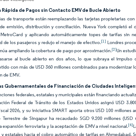
 Rápida de Pagos sin Contacto EMV de Bucle Abierto
as de transporte están reemplazando las tarjetas propietarias con 
 de emisión, distribución y conciliación. Nueva York completó e
MetroCard y aplicando automáticamente topes de tarifas sin n
[1]
de los pasajeros y redujo el manejo de efectivo.
Londres proce
[2]
inúa ampliando la cobertura de pago por aproximación.
Un estudi
asarse al bucle abierto en dos años, lo que subraya el impulso 
ido con más de USD 360 millones combinados para modernizar los v
ón de EMV.
s Gubernamentales de Financiación de Ciudades Inteligent
ciones federales, estatales y municipales están financiando actualiz
ación Federal de Tránsito de los Estados Unidos asignó USD 3.800
fiscal 2026, y su iniciativa SMART aporta otros USD 100 millones 
e Terrestre de Singapur ha recaudado SGD 9.200 millones (USD 
[4]
la expansión ferroviaria y la aceptación de EMV a nivel nacional.
L
 y estatales hacia el cobro automático de tarifas en Ahmedabad, S