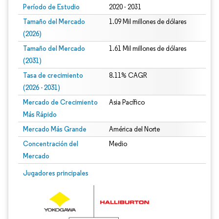
Período de Estudio
2020 - 2031
Tamaño del Mercado
1.09 Mil millones de dólares
(2026)
Tamaño del Mercado
1.61 Mil millones de dólares
(2031)
Tasa de crecimiento
8.11% CAGR
(2026 - 2031)
Mercado de Crecimiento
Asia Pacífico
Más Rápido
Mercado Más Grande
América del Norte
Concentración del
Medio
Mercado
Imagen © Mordor Intelligence. El uso requiere atribución según CC BY 4.0.
Jugadores principales