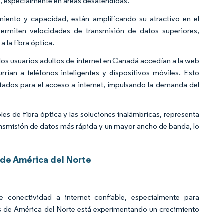
ad, especialmente en áreas desatendidas.
miento y capacidad, están amplificando su atractivo en el
rmiten velocidades de transmisión de datos superiores,
 la fibra óptica.
los usuarios adultos de internet en Canadá accedían a la web
rían a teléfonos inteligentes y dispositivos móviles. Esto
ados para el acceso a internet, impulsando la demanda del
les de fibra óptica y las soluciones inalámbricas, representa
ransmisión de datos más rápida y un mayor ancho de banda, lo
 de América del Norte
conectividad a internet confiable, especialmente para
les de América del Norte está experimentando un crecimiento