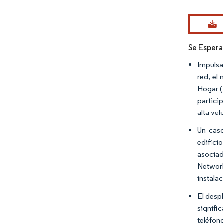
Imagen © Mo
Se Espera
Impulsa
red, el
Hogar (
partici
alta vel
Un caso
edifici
asociad
Network
instala
El desp
signifi
teléfon