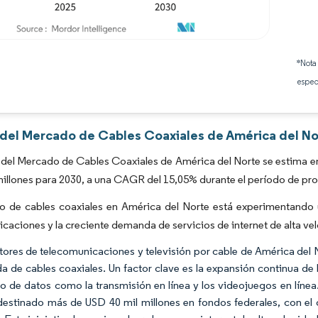
Imagen © Mordor Intelligence. El uso requiere atribución según CC BY 4.0.
*Nota
espec
s del Mercado de Cables Coaxiales de América del No
del Mercado de Cables Coaxiales de América del Norte se estima en
millones para 2030, a una CAGR del 15,05% durante el período de pr
o de cables coaxiales en América del Norte está experimentando u
caciones y la creciente demanda de servicios de internet de alta ve
tores de telecomunicaciones y televisión por cable de América del
 de cables coaxiales. Un factor clave es la expansión continua de
vo de datos como la transmisión en línea y los videojuegos en lín
destinado más de USD 40 mil millones en fondos federales, con e