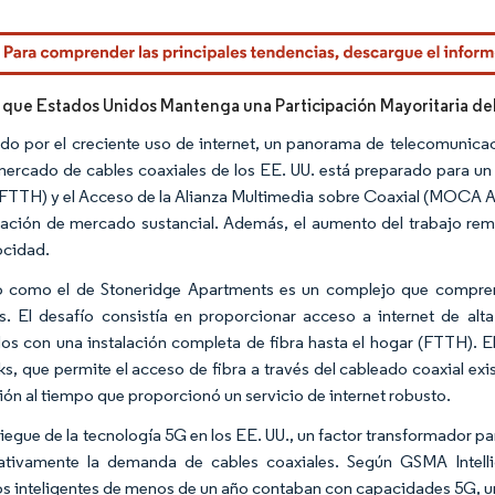
rdor Intelligence. El uso requiere atribución según CC BY 4.0.
 que Estados Unidos Mantenga una Participación Mayoritaria d
do por el creciente uso de internet, un panorama de telecomunicaci
 mercado de cables coaxiales de los EE. UU. está preparado para un
FTTH) y el Acceso de la Alianza Multimedia sobre Coaxial (MOCA Ac
pación de mercado sustancial. Además, el aumento del trabajo r
ocidad.
 como el de Stoneridge Apartments es un complejo que comprend
os. El desafío consistía en proporcionar acceso a internet de alta
os con una instalación completa de fibra hasta el hogar (FTTH). E
s, que permite el acceso de fibra a través del cableado coaxial exi
ción al tiempo que proporcionó un servicio de internet robusto.
liegue de la tecnología 5G en los EE. UU., un factor transformador p
cativamente la demanda de cables coaxiales. Según GSMA Intel
os inteligentes de menos de un año contaban con capacidades 5G, u