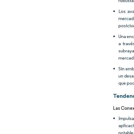
robusta
Los ava
mercad
posicio
Una enc
a travé
subraya
mercad
Sin emb
un desa
que podr
Tendenc
Las Conex
Impuls
aplicac
notable