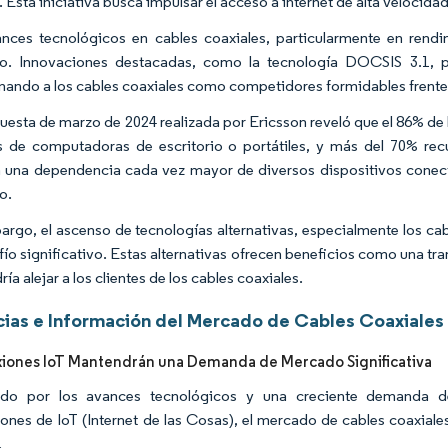
. Esta iniciativa busca impulsar el acceso a internet de alta velocid
nces tecnológicos en cables coaxiales, particularmente en rendi
o. Innovaciones destacadas, como la tecnología DOCSIS 3.1, pe
nando a los cables coaxiales como competidores formidables frente a
uesta de marzo de 2024 realizada por Ericsson reveló que el 86% de 
s de computadoras de escritorio o portátiles, y más del 70% recur
 una dependencia cada vez mayor de diversos dispositivos conect
o.
argo, el ascenso de tecnologías alternativas, especialmente los cab
fío significativo. Estas alternativas ofrecen beneficios como una t
ía alejar a los clientes de los cables coaxiales.
ias e Información del Mercado de Cables Coaxiales
iones IoT Mantendrán una Demanda de Mercado Significativa
ado por los avances tecnológicos y una creciente demanda de 
iones de IoT (Internet de las Cosas), el mercado de cables coaxia
.