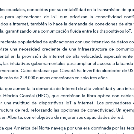
les coaxiales, conocidos por su rentabilidad en la transmisión de g
da para aplicaciones de IoT que priorizan la conectividad co
dos a internet, también lo hace la demanda de conexiones de alta 
, garantizando una comunicación fluida entre los dispositivos IoT.
creciente popularidad de aplicaciones con uso intensivo de datos co
existe una necesidad creciente de una infraestructura de comun
ntal en la provisión de internet de alta velocidad, especialmente
 las iniciativas gubernamentales para ampliar el acceso a la banda
 mercado. Cabe destacar que Canadá ha invertido alrededor de USD
o más de 218.000 nuevas conexiones en solo tres años.
a que aumenta la demanda de internet de alta velocidad y una infrae
a Híbrida Coaxial (HFC), que combinan la fibra óptica con cables
r una multitud de dispositivos IoT a internet. Los proveedores d
tructura de red, reforzando las opciones de conectividad. Un eje
s en Alberta, con el objetivo de mejorar sus capacidades de red.
a que América del Norte navega por una era dominada por las tecn