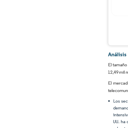
Análisi
El tamaño 
12,49 mil 
El mercad
telecomuni
Los sec
demanda
intensi
UU. ha 