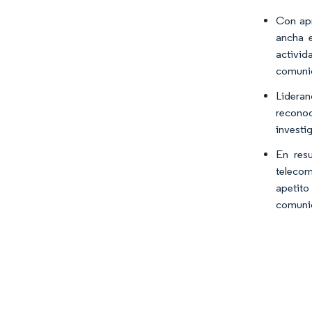
Con apr
ancha e
activid
comunic
Lidera
reconoc
investi
En res
telecom
apetito
comunic