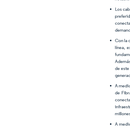
Los cab
preferi
conecta
demanda
Con la 
línea, 
fundame
Además,
de este
generad
A medid
de Fibr
conecta
infraes
millone
A medid