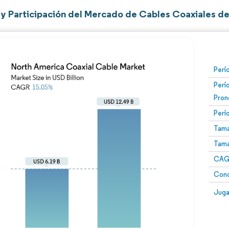
y Participación del Mercado de Cables Coaxiales de
Perí
Perí
Pron
Perí
Tama
Tama
CAGR
Conc
Juga