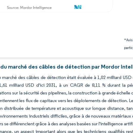
*Avis
partic
 du marché des câbles de détection par Mordor Intel
du marché des câbles de détection était évaluée à 1,02 milliard USD
 1,61 milliard USD d'ici 2031, à un CAGR de 8,11 % durant la pér
tions sur la sécurité des pipelines, la construction à grande échelle 
ntiennent les flux de capitaux vers les déploiements de détection. Le
on distribuée de température et acoustique sur longue distance, tan
nvironnements industriels difficiles, grâce à de nouveaux matériaux
s se différencient grâce à des analyses basées sur l'intelligence artif
ance, un aspect important alors que les techniciens qualifiés re