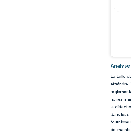
Analyse
La taille 
atteindre
réglementa
noires mai
la détecti
dans les e
fournisseur
de mainten