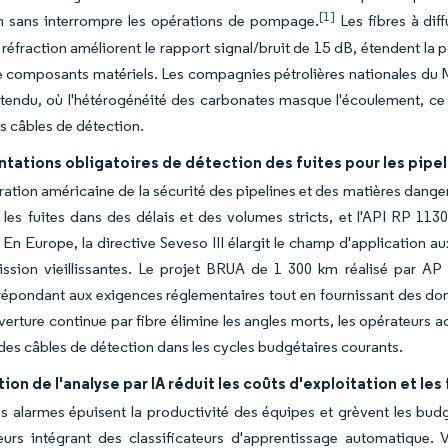
[1]
on sans interrompre les opérations de pompage.
Les fibres à dif
e réfraction améliorent le rapport signal/bruit de 15 dB, étendent la 
composants matériels. Les compagnies pétrolières nationales du Moy
tendu, où l'hétérogénéité des carbonates masque l'écoulement, ce 
 câbles de détection.
tations obligatoires de détection des fuites pour les pipe
ration américaine de la sécurité des pipelines et des matières dang
 les fuites dans des délais et des volumes stricts, et l'API RP 1
En Europe, la directive Seveso III élargit le champ d'application au
ission vieillissantes. Le projet BRUA de 1 300 km réalisé par AP
répondant aux exigences réglementaires tout en fournissant des don
verture continue par fibre élimine les angles morts, les opérateurs 
des câbles de détection dans les cycles budgétaires courants.
tion de l'analyse par IA réduit les coûts d'exploitation et le
s alarmes épuisent la productivité des équipes et grèvent les bud
eurs intégrant des classificateurs d'apprentissage automatique. V