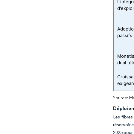
L'intégr
d'exploi
Adoptio
passifs
Monétis
dual té
Croissa
exigean
Source: Mo
Déploieme
Les fibres
réservoir 
2025 pour 