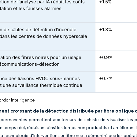
ation de l'analyse par IA réduit les coûts
+1.5%
tation et les fausses alarmes
n de câbles de détection d'incendie
+1.3%
 dans les centres de données hyperscale
ation des fibres noires pour un usage
+0.9%
lécommunications-détection
nce des liaisons HVDC sous-marines
+0.7%
t une surveillance thermique continue
rdor Intelligence
nt croissant de la détection distribuée par fibre optique 
 permanentes permettent aux foreurs de schiste de visualiser les 
en temps réel, réduisant ainsi les temps non productifs et améliorant 
la technologie d'intervention sur fibre nue a démontré que les opéra