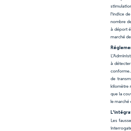
stimulati
l'indice d
nombre de 
à déport é
marché des
Réglemen
L'Administ
à détecter
conforme. 
de transm
kilomètre 
que la cou
le marché 
L'intégra
Les fausse
interrogat