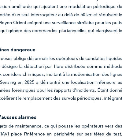
fusion améliorée qui ajoutent une modulation périodique de
portée d'un seul interrogateur au-delà de 50 km et réduisent le
en-Orient exigent une surveillance similaire pour les puits
qui génère des commandes pluriannuelles qui élargissent le
lines dangereux
ereuses oblige désormais les opérateurs de conduites liquides
130 désigne la détection par fibre distribuée comme méthode
x corridors chimiques, incitant à la modernisation des lignes
 Sensing en 2025 a démontré une localisation inférieure au
nées forensiques pour les rapports d'incidents. Étant donné
accélèrent le remplacement des survols périodiques, intégrant
s fausses alarmes
gets de maintenance, ce qui pousse les opérateurs vers des
IAVI place l'inférence en périphérie sur ses têtes de test,