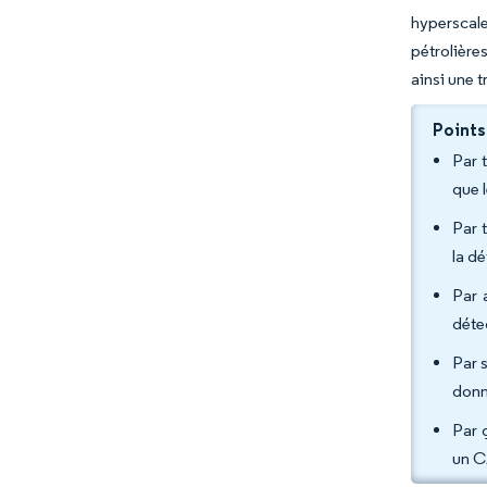
hyperscale
pétrolière
ainsi une 
Points
Par 
que 
Par 
la d
Par 
déte
Par s
donn
Par 
un C