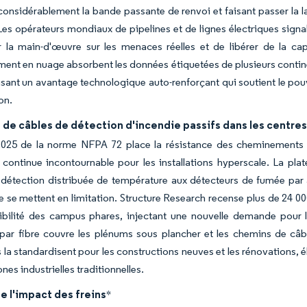
considérablement la bande passante de renvoi et faisant passer la
es opérateurs mondiaux de pipelines et de lignes électriques signal
 la main-d'œuvre sur les menaces réelles et de libérer de la cap
ment en nuage absorbent les données étiquetées de plusieurs contine
isant un avantage technologique auto-renforçant qui soutient le pou
on.
 de câbles de détection d'incendie passifs dans les centre
2025 de la norme NFPA 72 place la résistance des cheminements et
continue incontournable pour les installations hyperscale. La pl
 détection distribuée de température aux détecteurs de fumée par a
e se mettent en limitation. Structure Research recense plus de 24 0
ibilité des campus phares, injectant une nouvelle demande pour l
par fibre couvre les plénums sous plancher et les chemins de câb
 la standardisent pour les constructions neuves et les rénovations, 
nes industrielles traditionnelles.
e l'impact des freins
*