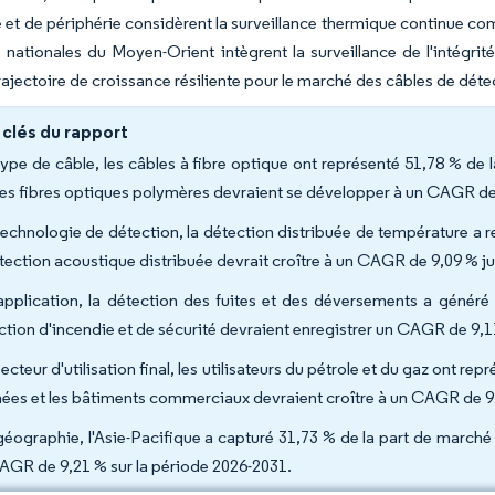
 et de périphérie considèrent la surveillance thermique continue co
s nationales du Moyen-Orient intègrent la surveillance de l'intégr
trajectoire de croissance résiliente pour le marché des câbles de déte
 clés du rapport
type de câble, les câbles à fibre optique ont représenté 51,78 % de
les fibres optiques polymères devraient se développer à un CAGR de
technologie de détection, la détection distribuée de température a re
étection acoustique distribuée devrait croître à un CAGR de 9,09 % j
application, la détection des fuites et des déversements a généré 
ction d'incendie et de sécurité devraient enregistrer un CAGR de 9,
ecteur d'utilisation final, les utilisateurs du pétrole et du gaz ont 
ées et les bâtiments commerciaux devraient croître à un CAGR de 9
géographie, l'Asie-Pacifique a capturé 31,73 % de la part de marché
AGR de 9,21 % sur la période 2026-2031.