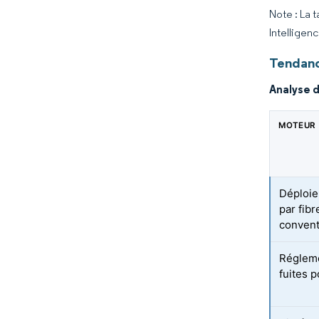
Note : La 
Intelligen
Tendanc
Analyse 
MOTEUR
Déploie
par fib
convent
Régleme
fuites 