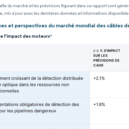
taille du marché et les prévisions figurant dans ce rapport sont géné
ce, mis à jour avec les dernières données et informations disponible
es et perspectives du marché mondial des câbles d
de l'impact des moteurs
*
(~) % D'IMPACT
SUR LES
PRÉVISIONS DE
CAGR
ment croissant de la détection distribuée
+2.1%
re optique dans les ressources non
ionnelles
ntations obligatoires de détection des
+1.8%
pour les pipelines dangereux