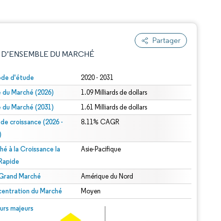
Partager
 D’ENSEMBLE DU MARCHÉ
ode d'étude
2020 - 2031
le du Marché (2026)
1.09 Milliards de dollars
le du Marché (2031)
1.61 Milliards de dollars
 de croissance (2026 -
8.11% CAGR
)
hé à la Croissance la
Asie-Pacifique
e attribution sous CC BY 4.0.
 Rapide
 Grand Marché
Amérique du Nord
entration du Marché
Moyen
© Mordor Intelligence. La réutilisation nécessite une attribution sous CC BY 4.0.
urs majeurs