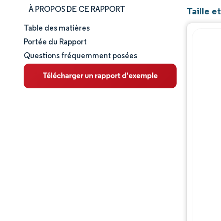
À PROPOS DE CE RAPPORT
Taille e
Table des matières
Taille et part de marché
Portée du Rapport
Questions fréquemment posées
Analyse du marché
Tendances et perspectives
Analyse des segments
Analyse géographique
Paysage concurrentiel
Acteurs majeurs
Évolutions de l'industrie