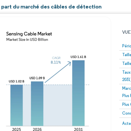
t part du marché des câbles de détection
VUE
Péri
Tail
Tail
Taux
2031
Marc
Image © Mordor Intelligence. La réutilisation nécessite un
Plus
Plus
Conc
Image 
Acte