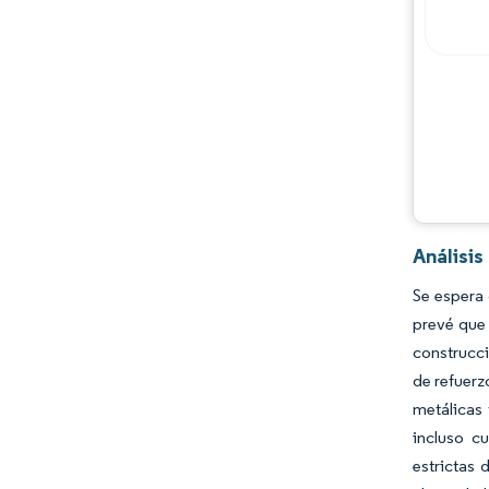
Jugadores principales
Oportunidades y perspectivas
Desarrollos de la industria
Análisi
Se espera
prevé que 
construcci
de refuerz
metálicas 
incluso c
estrictas