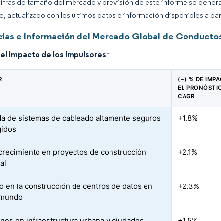
cifras de tamaño del mercado y previsión de este informe se gener
ce, actualizado con los últimos datos e información disponibles a par
ias e Información del Mercado Global de Conducto
del Impacto de los Impulsores
*
R
(~) % DE IMP
EL PRONÓSTI
CAGR
 de sistemas de cableado altamente seguros
+1.8%
gidos
crecimiento en proyectos de construcción
+2.1%
al
 en la construcción de centros de datos en
+2.3%
 mundo
ones en infraestructura urbana y ciudades
+1.5%