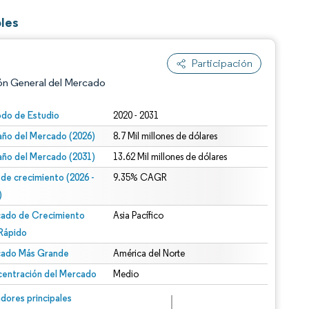
les
Participación
ón General del Mercado
odo de Estudio
2020 - 2031
ño del Mercado (2026)
8.7 Mil millones de dólares
ño del Mercado (2031)
13.62 Mil millones de dólares
 de crecimiento (2026 -
9.35% CAGR
)
ado de Crecimiento
Asia Pacífico
n según CC BY 4.0.
Rápido
ado Más Grande
América del Norte
entración del Mercado
Medio
n © Mordor Intelligence. El uso requiere atribución según CC BY 4.0.
dores principales