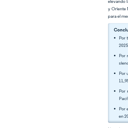
elevando 
y Oriente 
para el me
Conclu
Por 
2025
Por 
sien
Por 
11,9
Por 
Pací
Por 
en 2