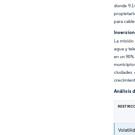
donde 9.14
propietar
para cable
Inversion
La misión 
agua y tel
en un 90% 
municipio
ciudades 
crecimient
Análisis 
RESTRIC
Volatili