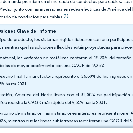
la demanda premium en el mercado de conductos para cables. Los 
Medio, junto con las inversiones en redes eléctricas de América del
[1]
rcado de conductos para cables.
siones Clave del Informe
tipo de producto, los sistemas rígidos lideraron con una participa
, mientras que las soluciones flexibles están proyectadas para crec
material, las variantes no metálicas captaron el 48,20% del tamañ
do las de mayor crecimiento con una CAGR del 9,25%.
usuario final, la manufactura representó el 26,60% de los ingresos en
5% hasta 2031.
región, América del Norte lideró con el 31,00% de participación
fico registra la CAGR más rápida del 9,55% hasta 2031.
entorno de instalación, las instalaciones interiores representaron 
025, mientras que las líneas subterráneas registrarán una CAGR del 