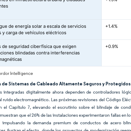
entes
gue de energía solar a escala de servicios
+1.4%
s y carga de vehículos eléctricos
 de seguridad ciberfísica que exigen
+0.9%
aciones blindadas contra interferencias
magnéticas
rdor Intelligence
de Sistemas de Cableado Altamente Seguros y Protegidos
as integradas digitalmente ahora dependen de controladores lóg
al ruido electromagnético. Las próximas revisiones del Código Eléc
n el Capítulo 7, elevando el escrutinio sobre el blindaje de con
muestran que el 26% de las instalaciones experimentaron fallas en 
, impulsando la demanda premium de conductos de acero blinda
es ilustran el efecto, donde los proyectos de modernización reem