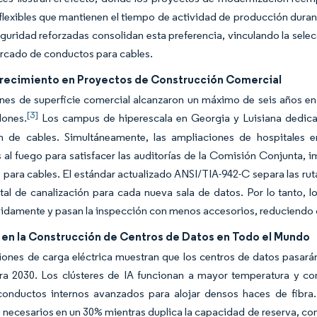
flexibles que mantienen el tiempo de actividad de producción duran
guridad reforzadas consolidan esta preferencia, vinculando la selec
rcado de conductos para cables.
recimiento en Proyectos de Construcción Comercial
ones de superficie comercial alcanzaron un máximo de seis años e
[3]
lones.
Los campus de hiperescala en Georgia y Luisiana dedican 
n de cables. Simultáneamente, las ampliaciones de hospitales 
s al fuego para satisfacer las auditorías de la Comisión Conjunta
para cables. El estándar actualizado ANSI/TIA-942-C separa las ruta
tal de canalización para cada nueva sala de datos. Por lo tanto, lo
idamente y pasan la inspección con menos accesorios, reduciendo 
en la Construcción de Centros de Datos en Todo el Mundo
iones de carga eléctrica muestran que los centros de datos pasará
ra 2030. Los clústeres de IA funcionan a mayor temperatura y 
 conductos internos avanzados para alojar densos haces de fibra.
necesarios en un 30% mientras duplica la capacidad de reserva, com