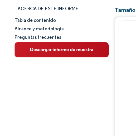
ACERCA DE ESTE INFORME
Tamaño 
Tabla de contenido
Tamaño y cuota de mercado
Alcance y metodología
Preguntas frecuentes
Análisis de mercado
Tendencias e ideas
Análisis de segmentos
Análisis geográfico
Panorama regulatorio
Análisis de la cadena de valor
Panorama competitivo