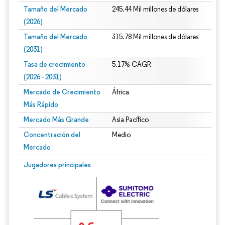
Tamaño del Mercado
245.44 Mil millones de dólares
(2026)
Tamaño del Mercado
315.78 Mil millones de dólares
(2031)
Tasa de crecimiento
5.17% CAGR
(2026 - 2031)
Mercado de Crecimiento
África
Más Rápido
Mercado Más Grande
Asia Pacífico
Concentración del
Medio
Mercado
Imagen © Mordor Intelligence. El uso requiere atribución según CC BY 4.0.
Jugadores principales