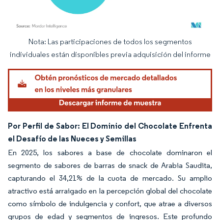
Nota: Las participaciones de todos los segmentos
Imagen © Mordor Intelligence. El uso requiere atribución según CC BY 4.0.
individuales están disponibles previa adquisición del informe
Por Perfil de Sabor: El Dominio del Chocolate Enfrenta
el Desafío de las Nueces y Semillas
En 2025, los sabores a base de chocolate dominaron el
segmento de sabores de barras de snack de Arabia Saudita,
capturando el 34,21% de la cuota de mercado. Su amplio
atractivo está arraigado en la percepción global del chocolate
como símbolo de indulgencia y confort, que atrae a diversos
grupos de edad y segmentos de ingresos. Este profundo