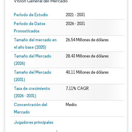
Visión General del Mercado
Período de Estudio
2021 - 2031
Período de Datos
2026 - 2031
Pronosticados
Tamaño del mercado en
26.54 Millones de dólares
el año base (2025)
Tamaño del Mercado
28.43 Millones de dólares
(2026)
Tamaño del Mercado
40.11 Millones de dólares
(2031)
Tasa de crecimiento
7.11% CAGR
(2026 - 2031)
Concentración del
Medio
Mercado
Imagen © Mordor Intelligence. El uso requiere atribución según CC BY 4.0.
Jugadores principales