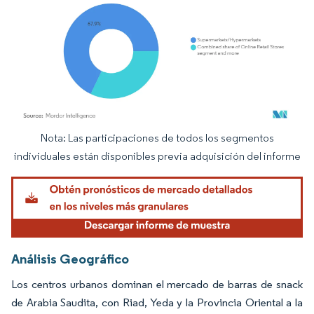
Nota: Las participaciones de todos los segmentos
Imagen © Mordor Intelligence. El uso requiere atribución según CC BY 4.0.
individuales están disponibles previa adquisición del informe
Análisis Geográfico
Los centros urbanos dominan el mercado de barras de snack
de Arabia Saudita, con Riad, Yeda y la Provincia Oriental a la