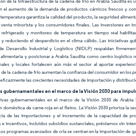
ón de la infraestructura de la cadena de frío en Arabia Saudita es 
n el aumento de la demanda de productos cárnicos frescos y cong
 temperatura garantiza la calidad del producto, la seguridad aliment
venta minorista y los consumidores finales. Las inversiones en i
e refrigerado y monitoreo de temperatura en tiempo real habilit
 y reduciendo el desperdicio en el clima cálido. Las iniciativas 
de Desarrollo Industrial y Logístico (NIDLP) respaldan firmemen
alimentaria y posicionar a Arabia Saudita como centro logístico re
onales y locales fortalecen aún más el sector al aportar experie
de la cadena de frío aumentan la confianza del consumidor en los p
 eficazmente las crecientes necesidades de importación y distribuc
as gubernamentales en el marco de la Visión 2030 para impu
ativas gubernamentales en el marco de la Visión 2030 de Arabia
 doméstica de carne roja en el Reino. La Visión 2030 prioriza la se
ia de las importaciones y el incremento de la capacidad de pro
e incentivos, incluidos subsidios sustanciales, préstamos sin inte
Los programas avanzados de cría se centran en la importación de gan