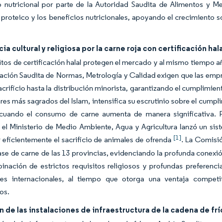
o nutricional por parte de la Autoridad Saudita de Alimentos y 
proteico y los beneficios nutricionales, apoyando el crecimiento 
ia cultural y religiosa por la carne roja con certificación hal
itos de certificación halal protegen el mercado y al mismo tiempo 
zación Saudita de Normas, Metrología y Calidad exigen que las em
acrificio hasta la distribución minorista, garantizando el cumplimient
ares más sagrados del Islam, intensifica su escrutinio sobre el cump
cuando el consumo de carne aumenta de manera significativa. 
, el Ministerio de Medio Ambiente, Agua y Agricultura lanzó un sis
[1]
eficientemente el sacrificio de animales de ofrenda
. La Comisi
ase de carne de las 13 provincias, evidenciando la profunda conexi
nación de estrictos requisitos religiosos y profundas preferencia
es internacionales, al tiempo que otorga una ventaja competiti
os.
 de las instalaciones de infraestructura de la cadena de frí