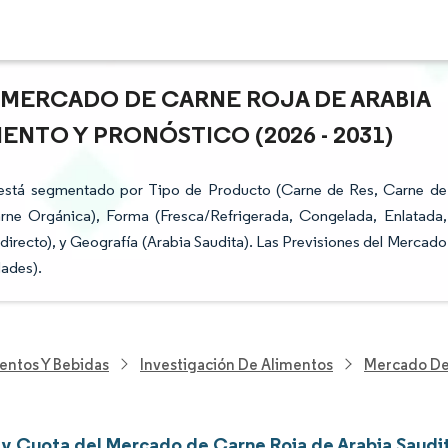
L MERCADO DE CARNE ROJA DE ARABIA
ENTO Y PRONÓSTICO (2026 - 2031)
 está segmentado por Tipo de Producto (Carne de Res, Carne de
rne Orgánica), Forma (Fresca/Refrigerada, Congelada, Enlatada,
directo), y Geografía (Arabia Saudita). Las Previsiones del Mercado
dades).
entos Y Bebidas
Investigación De Alimentos
Mercado De 
y Cuota del Mercado de Carne Roja de Arabia Saudi