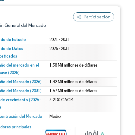
Participación
ón General del Mercado
odo de Estudio
2021 - 2031
odo de Datos
2026 - 2031
osticados
ño del mercado en el
1.38 Mil millones de dólares
base (2025)
ño del Mercado (2026)
1.42 Mil millones de dólares
n según CC BY 4.0.
ño del Mercado (2031)
1.67 Mil millones de dólares
 de crecimiento (2026 -
3.21% CAGR
)
entración del Mercado
Medio
n © Mordor Intelligence. El uso requiere atribución según CC BY 4.0.
dores principales