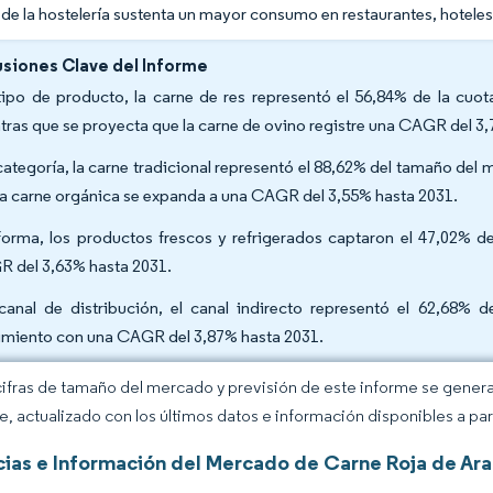
de la hostelería sustenta un mayor consumo en restaurantes, hoteles 
siones Clave del Informe
tipo de producto, la carne de res representó el 56,84% de la cuo
tras que se proyecta que la carne de ovino registre una CAGR del 3
categoría, la carne tradicional representó el 88,62% del tamaño del
la carne orgánica se expanda a una CAGR del 3,55% hasta 2031.
forma, los productos frescos y refrigerados captaron el 47,02% d
 del 3,63% hasta 2031.
canal de distribución, el canal indirecto representó el 62,68% d
imiento con una CAGR del 3,87% hasta 2031.
cifras de tamaño del mercado y previsión de este informe se gener
ce, actualizado con los últimos datos e información disponibles a par
ias e Información del Mercado de Carne Roja de Ara