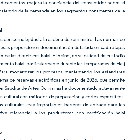
Medicamentos mejora la conciencia del consumidor sobre el
sostenido de la demanda en los segmentos conscientes de la
al
añaden complejidad a la cadena de suministro. Las normas de
presas proporcionen documentación detallada en cada etapa,
o de las directrices halal. El Reino, en su calidad de custodio
limiento halal, particularmente durante las temporadas de Hajj
Para modernizar los procesos manteniendo los estándares
tema de reservas electrónicas en junio de 2025, que permite
ón Saudita de Artes Culinarias ha documentado activamente
ón cultural con métodos de preparación y cortes específicos.
s culturales crea importantes barreras de entrada para los
va diferencial a los productores con certificación halal
o