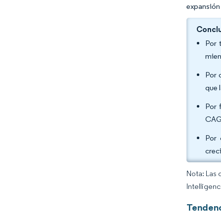
expansión 
Conclu
Por 
mien
Por 
que 
Por 
CAGR
Por 
crec
Nota: Las 
Intelligen
Tendenc