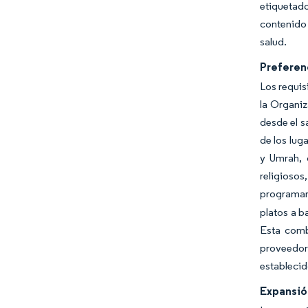
etiquetad
contenido 
salud.
Preferenc
Los requis
la Organi
desde el s
de los lug
y Umrah, 
religiosos
programar 
platos a b
Esta combi
proveedor
establecid
Expansión