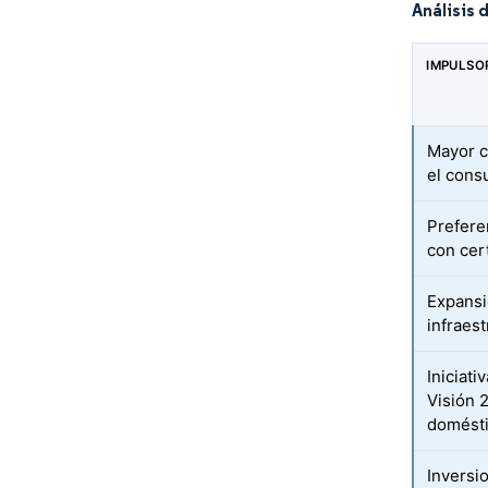
Análisis 
IMPULSO
Mayor c
el cons
Preferen
con cert
Expansi
infraest
Iniciat
Visión 
domést
Inversi