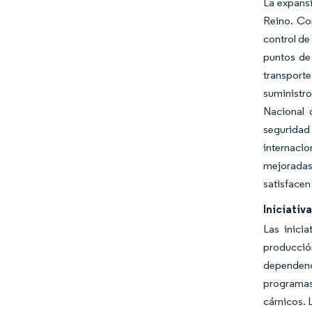
La expansi
Reino. Co
control de
puntos de 
transport
suministro
Nacional 
seguridad 
internaci
mejoradas 
satisfacen
Iniciativ
Las inici
producción
dependenc
programas 
cárnicos. 