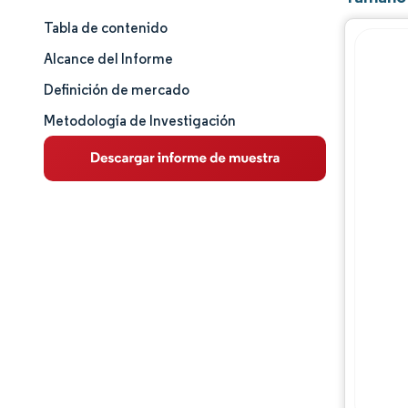
Tabla de contenido
Tamaño y cuota de mercado
Alcance del Informe
Análisis de mercado
Definición de mercado
Metodología de Investigación
Tendencias e ideas
Análisis de segmentos
Análisis geográfico
Panorama competitivo
Jugadores principales
Desarrollos de la industria