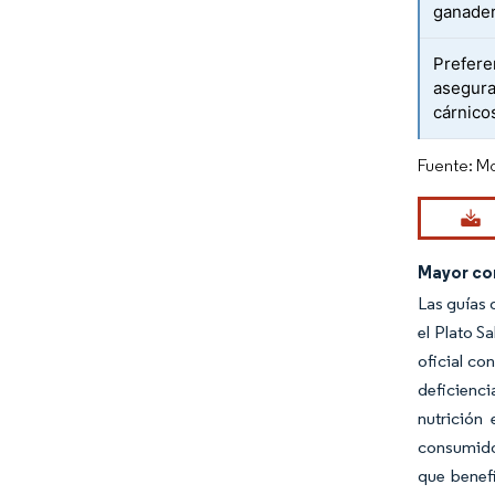
ganader
Preferen
asegura
cárnico
Fuente: Mo
Mayor con
Las guías 
el Plato S
oficial co
deficienci
nutrición
consumido
que benefi