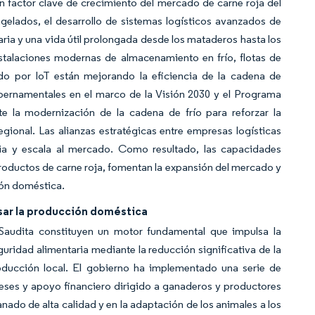
un factor clave de crecimiento del mercado de carne roja del
elados, el desarrollo de sistemas logísticos avanzados de
aria y una vida útil prolongada desde los mataderos hasta los
nstalaciones modernas de almacenamiento en frío, flotas de
ado por IoT están mejorando la eficiencia de la cadena de
gubernamentales en el marco de la Visión 2030 y el Programa
te la modernización de la cadena de frío para reforzar la
gional. Las alianzas estratégicas entre empresas logísticas
ncia y escala al mercado. Como resultado, las capacidades
roductos de carne roja, fomentan la expansión del mercado y
ión doméstica.
lsar la producción doméstica
 Saudita constituyen un motor fundamental que impulsa la
guridad alimentaria mediante la reducción significativa de la
ducción local. El gobierno ha implementado una serie de
reses y apoyo financiero dirigido a ganaderos y productores
ado de alta calidad y en la adaptación de los animales a los