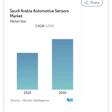
Share
Imagen © Mordor Intelligence. El uso requiere atribución según CC BY 4.0.