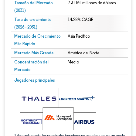
Tamaño del Mercado
7.31 Mil millones de dólares
(2031)
Tasa de crecimiento
14.28% CAGR
(2026 - 2031)
Mercado de Crecimiento
Asia Pacífico
Más Rápido
Mercado Más Grande
América del Norte
Concentración del
Medio
Mercado
Imagen © Mordor Intelligence. El uso requiere atribución según CC BY 4.0.
Jugadores principales
*Nota aclaratoria: los principales jugadores no se ordenaron de un modo