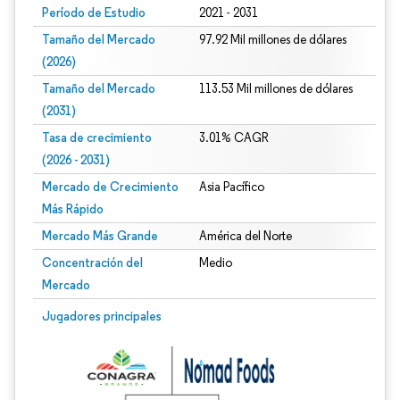
Período de Estudio
2021 - 2031
Tamaño del Mercado
97.92 Mil millones de dólares
(2026)
Tamaño del Mercado
113.53 Mil millones de dólares
(2031)
Tasa de crecimiento
3.01% CAGR
(2026 - 2031)
Mercado de Crecimiento
Asia Pacífico
Más Rápido
Mercado Más Grande
América del Norte
Concentración del
Medio
Mercado
Imagen © Mordor Intelligence. El uso requiere atribución según CC BY 4.0.
Jugadores principales