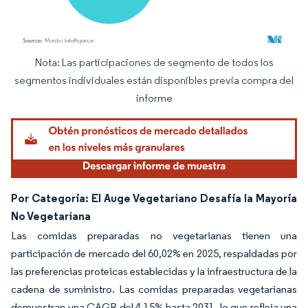
Nota: Las participaciones de segmento de todos los
Imagen © Mordor Intelligence. El uso requiere atribución según CC BY 4.0.
segmentos individuales están disponibles previa compra del
informe
Por Categoría: El Auge Vegetariano Desafía la Mayoría
No Vegetariana
Las comidas preparadas no vegetarianas tienen una
participación de mercado del 60,02% en 2025, respaldadas por
las preferencias proteicas establecidas y la infraestructura de la
cadena de suministro. Las comidas preparadas vegetarianas
demuestran una CAGR del 4,15% hasta 2031, lo que refleja una