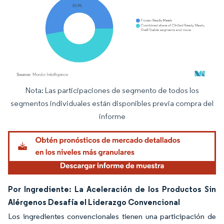
Nota: Las participaciones de segmento de todos los
Imagen © Mordor Intelligence. El uso requiere atribución según CC BY 4.0.
segmentos individuales están disponibles previa compra del
informe
Por Ingrediente: La Aceleración de los Productos Sin
Alérgenos Desafía el Liderazgo Convencional
Los ingredientes convencionales tienen una participación de