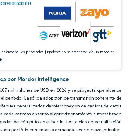
n © Mordor Intelligence. El uso requiere atribución según CC BY 4.0.
dores principales
 aclaratoria: los principales jugadores no se ordenaron de un modo en
ial
ca por Mordor Intelligence
6,07 mil millones de USD en 2026 y se proyecta que alcance
el período. La sólida adopción de transmisión coherente de
spliegues generalizados de interconexión de centros de datos
gira cada vez más en torno al aprovisionamiento automatizado
tegradas de cómputo en el borde. Los ciclos de actualización
imizada por IA incrementan la demanda a corto plazo, mientras