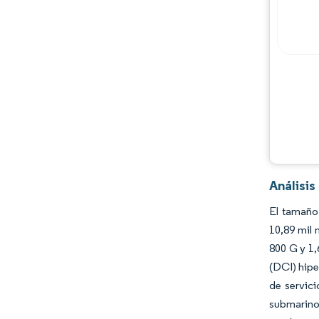
Jugadores principales
Oportunidades y perspectivas
Desarrollos de la industria
Análisi
El tamaño 
10,89 mil 
800 G y 1,
(DCI) hipe
de servici
submarinos