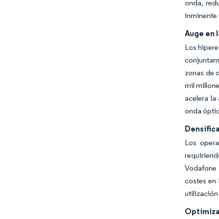
onda, red
inminente 
Auge en 
Los hipere
conjuntam
zonas de d
mil millon
acelera l
onda óptic
Densifica
Los opera
requiriend
Vodafone 
costes en 
utilizació
Optimiza