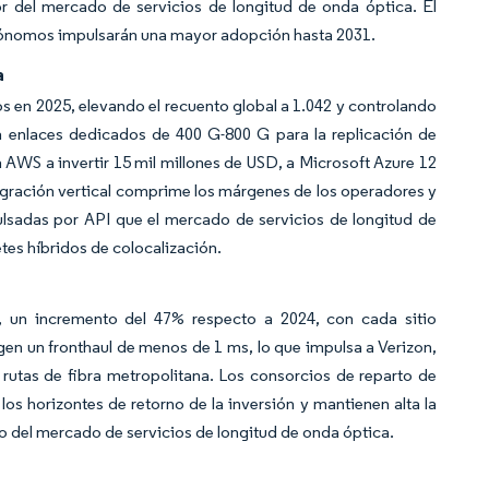
or del mercado de servicios de longitud de onda óptica. El
autónomos impulsarán una mayor adopción hasta 2031.
a
s en 2025, elevando el recuento global a 1.042 y controlando
 enlaces dedicados de 400 G-800 G para la replicación de
a AWS a invertir 15 mil millones de USD, a Microsoft Azure 12
egración vertical comprime los márgenes de los operadores y
lsadas por API que el mercado de servicios de longitud de
es híbridos de colocalización.
, un incremento del 47% respecto a 2024, con cada sitio
en un fronthaul de menos de 1 ms, lo que impulsa a Verizon,
utas de fibra metropolitana. Los consorcios de reparto de
s horizontes de retorno de la inversión y mantienen alta la
do del mercado de servicios de longitud de onda óptica.