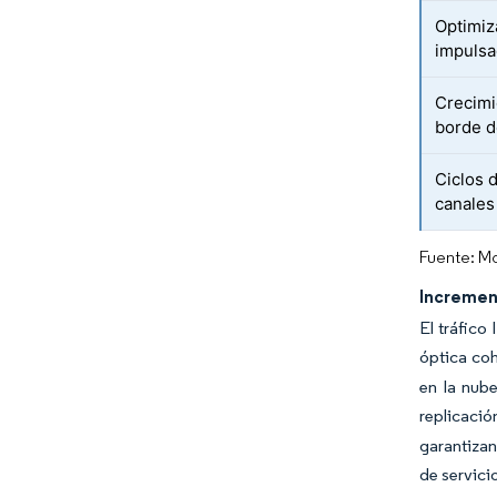
Optimiz
impulsa
Crecimi
borde d
Ciclos 
canales
Fuente: Mo
Incremen
El tráfico
óptica coh
en la nube
replicaci
garantizan
de servici