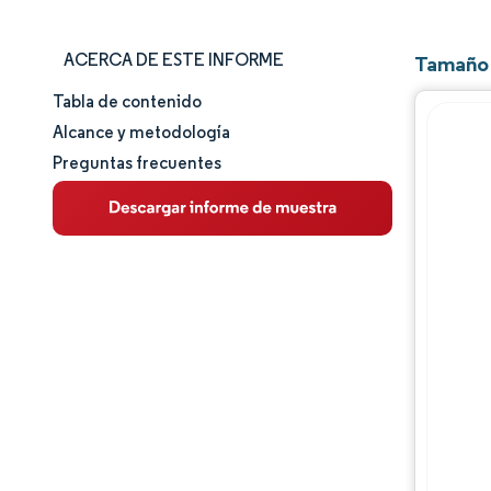
ACERCA DE ESTE INFORME
Tamaño 
Tabla de contenido
Tamaño y cuota de mercado
Alcance y metodología
Preguntas frecuentes
Análisis de mercado
Tendencias e ideas
Análisis de segmentos
Análisis geográfico
Panorama regulatorio
Análisis de la cadena de valor
Panorama competitivo