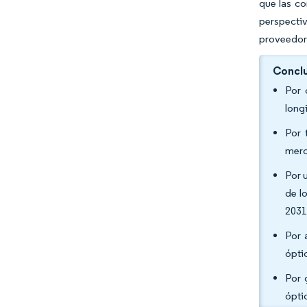
que las co
perspectiv
proveedore
Conclu
Por 
long
Por 
merc
Por 
de l
2031
Por 
ópti
Por 
ópti