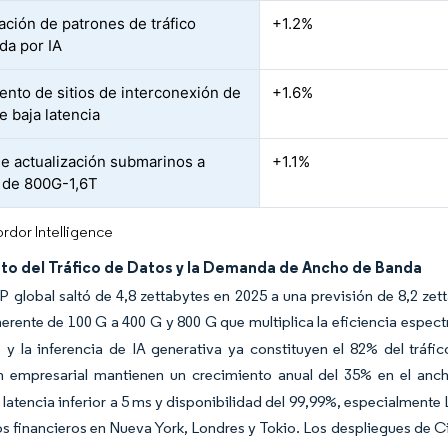
ación de patrones de tráfico
+1.2%
da por IA
ento de sitios de interconexión de
+1.6%
e baja latencia
de actualización submarinos a
+1.1%
 de 800G-1,6T
rdor Intelligence
to del Tráfico de Datos y la Demanda de Ancho de Banda
 IP global saltó de 4,8 zettabytes en 2025 a una previsión de 8,2 z
erente de 100 G a 400 G y 800 G que multiplica la eficiencia espectr
 y la inferencia de IA generativa ya constituyen el 82% del tráf
ón empresarial mantienen un crecimiento anual del 35% en el anch
 latencia inferior a 5 ms y disponibilidad del 99,99%, especialment
os financieros en Nueva York, Londres y Tokio. Los despliegues de 