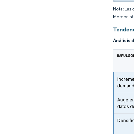
Nota: Las 
Mordor Int
Tendenc
Análisis 
IMPULSO
Incremen
demand
Auge en
datos d
Densifi