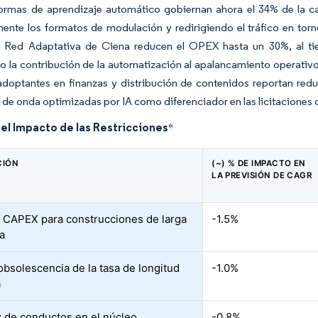
formas de aprendizaje automático gobiernan ahora el 34% de la c
nte los formatos de modulación y redirigiendo el tráfico en torn
a Red Adaptativa de Ciena reducen el OPEX hasta un 30%, al t
 la contribución de la automatización al apalancamiento operativo 
doptantes en finanzas y distribución de contenidos reportan redu
 de onda optimizadas por IA como diferenciador en las licitaciones 
del Impacto de las Restricciones
*
CIÓN
(~) % DE IMPACTO EN
LA PREVISIÓN DE CAGR
 CAPEX para construcciones de larga
-1.5%
ia
obsolescencia de la tasa de longitud
-1.0%
a
 de conductos en el núcleo
-0.8%