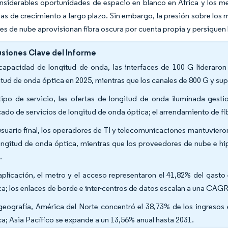
nsiderables oportunidades de espacio en blanco en África y los m
as de crecimiento a largo plazo. Sin embargo, la presión sobre los 
s de nube aprovisionan fibra oscura por cuenta propia y persiguen la
siones Clave del Informe
capacidad de longitud de onda, las interfaces de 100 G lideraron
itud de onda óptica en 2025, mientras que los canales de 800 G y s
tipo de servicio, las ofertas de longitud de onda iluminada gest
ado de servicios de longitud de onda óptica; el arrendamiento de fi
usuario final, los operadores de TI y telecomunicaciones mantuviero
ongitud de onda óptica, mientras que los proveedores de nube e hi
.
aplicación, el metro y el acceso representaron el 41,82% del gast
ca; los enlaces de borde e inter-centros de datos escalan a una CAGR
geografía, América del Norte concentró el 38,73% de los ingresos
ca; Asia Pacífico se expande a un 13,56% anual hasta 2031.