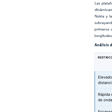
Las plata
dinámicame
Nokia y l
subrayando
primeros a
longitudes
Análisis 
RESTRIC
Elevado
distanc
Rápida 
de ond
Escasez