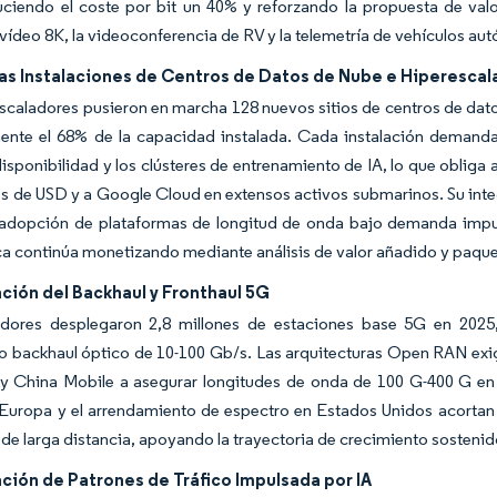
uciendo el coste por bit un 40% y reforzando la propuesta de val
vídeo 8K, la videoconferencia de RV y la telemetría de vehículos 
las Instalaciones de Centros de Datos de Nube e Hiperescal
scaladores pusieron en marcha 128 nuevos sitios de centros de dato
ente el 68% de la capacidad instalada. Cada instalación demanda
isponibilidad y los clústeres de entrenamiento de IA, lo que obliga 
es de USD y a Google Cloud en extensos activos submarinos. Su int
a adopción de plataformas de longitud de onda bajo demanda impu
a continúa monetizando mediante análisis de valor añadido y paquet
ción del Backhaul y Fronthaul 5G
dores desplegaron 2,8 millones de estaciones base 5G en 2025
o backhaul óptico de 10-100 Gb/s. Las arquitecturas Open RAN exig
y China Mobile a asegurar longitudes de onda de 100 G-400 G en r
Europa y el arrendamiento de espectro en Estados Unidos acortan lo
n de larga distancia, apoyando la trayectoria de crecimiento sosteni
ción de Patrones de Tráfico Impulsada por IA