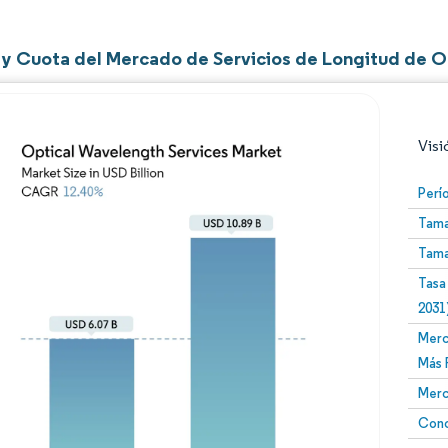
y Cuota del Mercado de Servicios de Longitud de 
Visi
Perí
Tama
Tama
Tasa
2031
Merc
Imagen © Mordor Intelligence. El uso requiere atribució
Más 
Merc
Conc