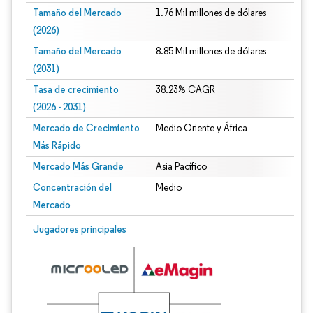
Tamaño del Mercado
1.76 Mil millones de dólares
(2026)
Tamaño del Mercado
8.85 Mil millones de dólares
(2031)
Tasa de crecimiento
38.23% CAGR
(2026 - 2031)
Mercado de Crecimiento
Medio Oriente y África
Más Rápido
Mercado Más Grande
Asia Pacífico
Concentración del
Medio
Mercado
Imagen © Mordor Intelligence. El uso requiere atribución según CC BY 4.0.
Jugadores principales