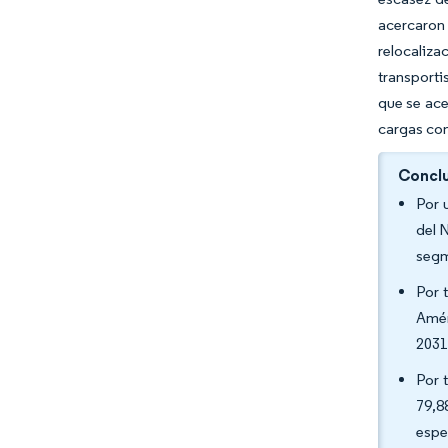
acercaron
relocaliz
transporti
que se ace
cargas com
Conclu
Por 
del 
segm
Por 
Amér
2031
Por 
79,8
espe