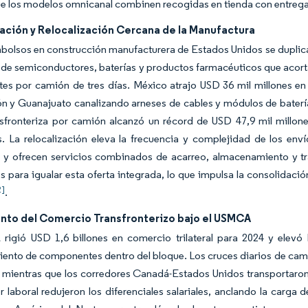
e los modelos omnicanal combinen recogidas en tienda con entrega
ación y Relocalización Cercana de la Manufactura
olsos en construcción manufacturera de Estados Unidos se duplicar
de semiconductores, baterías y productos farmacéuticos que acorta
tes por camión de tres días. México atrajo USD 36 mil millones en
 y Guanajuato canalizando arneses de cables y módulos de baterías
nsfronteriza por camión alcanzó un récord de USD 47,9 mil millo
s. La relocalización eleva la frecuencia y complejidad de los en
 y ofrecen servicios combinados de acarreo, almacenamiento y tr
es para igualar esta oferta integrada, lo que impulsa la consolidac
2]
.
nto del Comercio Transfronterizo bajo el USMCA
rigió USD 1,6 billones en comercio trilateral para 2024 y elevó
ento de componentes dentro del bloque. Los cruces diarios de cami
, mientras que los corredores Canadá-Estados Unidos transportaron
r laboral redujeron los diferenciales salariales, anclando la carga