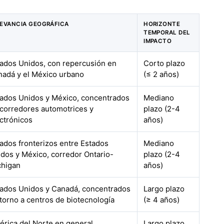
LEVANCIA GEOGRÁFICA
HORIZONTE
TEMPORAL DEL
IMPACTO
ados Unidos, con repercusión en
Corto plazo
nadá y el México urbano
(≤ 2 años)
ados Unidos y México, concentrados
Mediano
corredores automotrices y
plazo (2-4
ctrónicos
años)
ados fronterizos entre Estados
Mediano
dos y México, corredor Ontario-
plazo (2-4
chigan
años)
tados Unidos y Canadá, concentrados
Largo plazo
torno a centros de biotecnología
(≥ 4 años)
rica del Norte en general,
Largo plazo