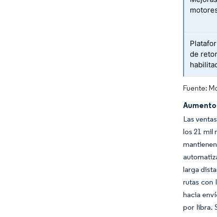
motores
Platafo
de reto
habilita
Fuente: Mo
Aumento 
Las ventas
los 21 mil
mantienen
automatiza
larga dist
rutas con 
hacia enví
por libra.