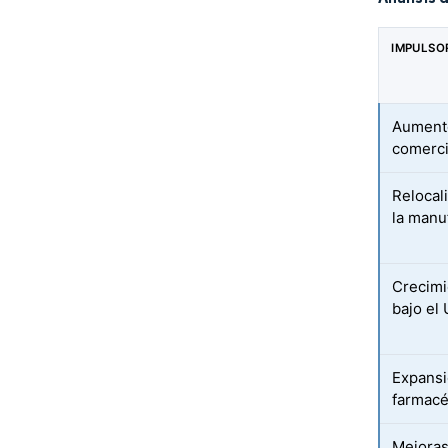
IMPULSO
Aumento
comerci
Relocal
la manu
Crecimi
bajo e
Expansi
farmacé
Mejoras