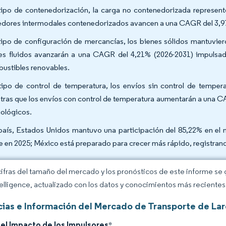
tipo de contenedorización, la carga no contenedorizada represent
edores intermodales contenedorizados avancen a una CAGR del 3,9
tipo de configuración de mercancías, los bienes sólidos mantuvier
es fluidos avanzarán a una CAGR del 4,21% (2026-2031) impulsad
ustibles renovables.
tipo de control de temperatura, los envíos sin control de temper
tras que los envíos con control de temperatura aumentarán a una CA
iológicos.
país, Estados Unidos mantuvo una participación del 85,22% en el 
e en 2025; México está preparado para crecer más rápido, registra
cifras del tamaño del mercado y los pronósticos de este informe se
elligence, actualizado con los datos y conocimientos más recientes 
ias e Información del Mercado de Transporte de Lar
del Impacto de los Impulsores
*