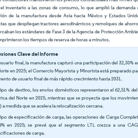
 el inventario a las zonas de consumo, lo que amplió la demanda 
ación de la manufactura desde Asia hacia México y Estados Unido
stas que despliegan tractores aerodinámicos y remolques de ahorr
rcaban los estándares de Fase 3 de la Agencia de Protección Ambien
primieron los tiempos de reserva de horas a minutos.
siones Clave del Informe
usuario final, la manufactura capturó una participación del 32,30% 
Norte en 2025; el Comercio Mayorista y Minorista está preparado pa
ento de usuario final de más rápido crecimiento hasta 2031.
tipo de destino, los envíos domésticos representaron el 62,51% de
ica del Norte en 2025, mientras que se proyecta que los movimien
) a medida que se acelera la relocalización cercana.
tipo de especificación de carga, las operaciones de Carga Complet
8% en 2025; se prevé que el segmento LTL crezca a una CAGR 
cificaciones de carga.