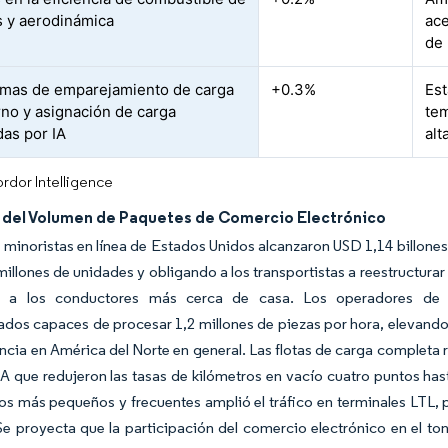
 y aerodinámica
ace
de 
rmas de emparejamiento de carga
+0.3%
Es
rno y asignación de carga
tem
das por IA
alt
rdor Intelligence
del Volumen de Paquetes de Comercio Electrónico
 minoristas en línea de Estados Unidos alcanzaron USD 1,14 billone
 millones de unidades y obligando a los transportistas a reestructurar
 a los conductores más cerca de casa. Los operadores de me
dos capaces de procesar 1,2 millones de piezas por hora, elevando 
ancia en América del Norte en general. Las flotas de carga complet
IA que redujeron las tasas de kilómetros en vacío cuatro puntos ha
os más pequeños y frecuentes amplió el tráfico en terminales LTL,
 Se proyecta que la participación del comercio electrónico en el to