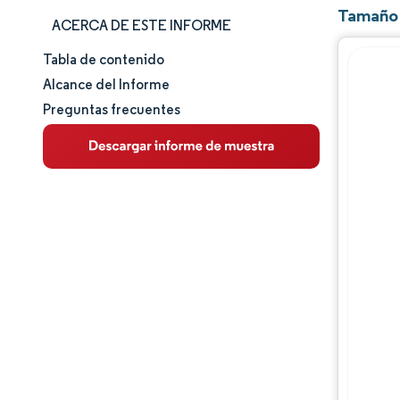
Tamaño 
ACERCA DE ESTE INFORME
Tabla de contenido
Tamaño y cuota de mercado
Alcance del Informe
Preguntas frecuentes
Análisis de mercado
Tendencias e ideas
Análisis de segmentos
Análisis geográfico
Panorama competitivo
Jugadores principales
Desarrollos de la industria