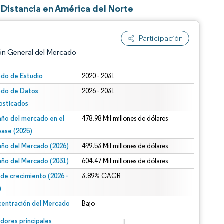
Distancia en América del Norte
Participación
ón General del Mercado
odo de Estudio
2020 - 2031
odo de Datos
2026 - 2031
osticados
ño del mercado en el
478.98 Mil millones de dólares
base (2025)
ño del Mercado (2026)
499.53 Mil millones de dólares
n según CC BY 4.0.
ño del Mercado (2031)
604.47 Mil millones de dólares
 de crecimiento (2026 -
3.89% CAGR
)
entración del Mercado
Bajo
n © Mordor Intelligence. El uso requiere atribución según CC BY 4.0.
dores principales