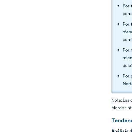
Por 
corr
Por 
bien
comb
Por 
mien
de b
Por 
Nort
Nota: Las 
Mordor Int
Tendenc
Análisis 