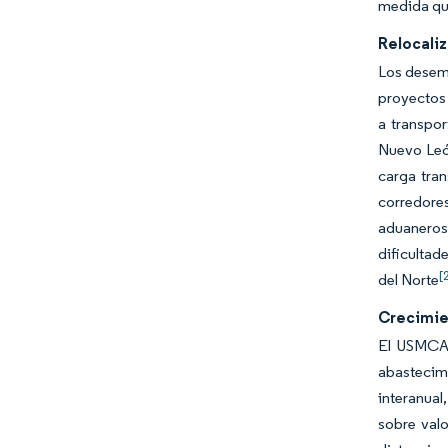
medida qu
Relocaliz
Los desemb
proyectos 
a transpor
Nuevo León
carga tra
corredore
aduaneros
dificultad
[
del Norte
Crecimie
El USMCA 
abastecimi
interanual
sobre valo