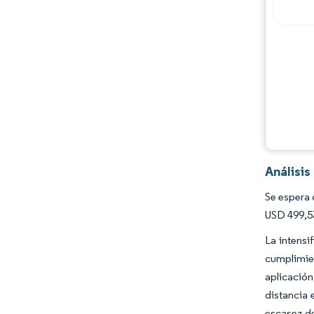
Análisi
Se espera 
USD 499,53
La intensi
cumplimien
aplicación
distancia 
escasez de