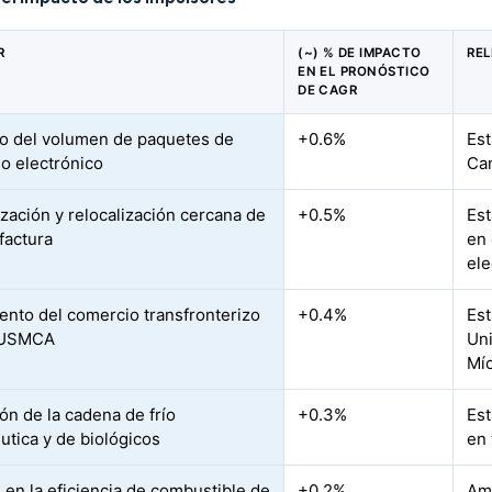
R
(~) % DE IMPACTO
RE
EN EL PRONÓSTICO
DE CAGR
 del volumen de paquetes de
+0.6%
Est
o electrónico
Ca
ización y relocalización cercana de
+0.5%
Est
factura
en 
ele
ento del comercio transfronterizo
+0.4%
Est
l USMCA
Uni
Mí
ón de la cadena de frío
+0.3%
Es
utica y de biológicos
en 
 en la eficiencia de combustible de
+0.2%
Amé