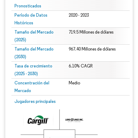
Pronosticados
Período de Datos
2020 - 2023
Históricos
Tamaño del Mercado
719.5 Millones de dólares
(2025)
Tamaño del Mercado
967.40 Millones de dólares
(2030)
Tasa de crecimiento
6.10% CAGR
(2025 - 2030)
Concentración del
Medio
Mercado
Imagen © Mordor Intelligence. El uso requiere atribución según CC BY 4.0.
Jugadores principales