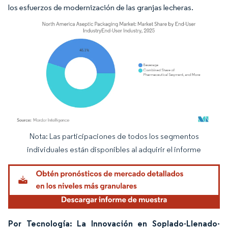
los esfuerzos de modernización de las granjas lecheras.
Nota: Las participaciones de todos los segmentos
Imagen © Mordor Intelligence. El uso requiere atribución según CC BY 4.0.
individuales están disponibles al adquirir el informe
Por Tecnología: La Innovación en Soplado-Llenado-