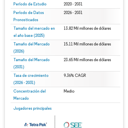
Período de Estudio
2020 - 2031
Período de Datos
2026 - 2031
Pronosticados
Tamaño del mercado en
13.82 Mil millones de dólares
el año base (2025)
Tamaño del Mercado
15.11 Mil millones de dólares
(2026)
Tamaño del Mercado
23.65 Mil millones de dólares
(2031)
Tasa de crecimiento
9.36% CAGR
(2026 - 2031)
Concentración del
Medio
Mercado
Imagen © Mordor Intelligence. El uso requiere atribución según CC BY 4.0.
Jugadores principales