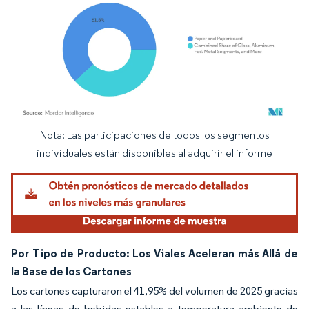
Nota: Las participaciones de todos los segmentos
Imagen © Mordor Intelligence. El uso requiere atribución según CC BY 4.0.
individuales están disponibles al adquirir el informe
Por Tipo de Producto: Los Viales Aceleran más Allá de
la Base de los Cartones
Los cartones capturaron el 41,95% del volumen de 2025 gracias
a las líneas de bebidas estables a temperatura ambiente de