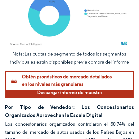
Nota: Las cuotas de segmento de todos los segmentos
Imagen © Mordor Intelligence. El uso requiere atribución según CC BY 4.0.
individuales están disponibles previa compra del informe
Por Tipo de Vendedor: Los Concesionarios
Organizados Aprovechan la Escala Digital
Los concesionarios organizados controlaron el 58,74% del
tamaño del mercado de autos usados de los Países Bajos en