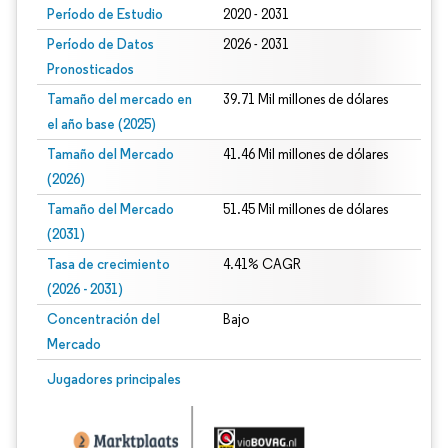
Período de Estudio
2020 - 2031
Período de Datos
2026 - 2031
Pronosticados
Tamaño del mercado en
39.71 Mil millones de dólares
el año base (2025)
Tamaño del Mercado
41.46 Mil millones de dólares
(2026)
Tamaño del Mercado
51.45 Mil millones de dólares
(2031)
Tasa de crecimiento
4.41% CAGR
(2026 - 2031)
Concentración del
Bajo
Mercado
Imagen © Mordor Intelligence. El uso requiere atribución según CC BY 4.0.
Jugadores principales