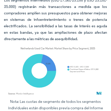
Los segmentos intermedios (USD 17.501-23.100 y USD 23.101-
35.000) registrarán más transacciones a medida que los
compradores amplíen sus presupuestos para obtener mejoras
en sistemas de infoentretenimiento o trenes de potencia
electrificados. La sensibilidad a las tasas de interés es aguda
en estas bandas, ya que las ampliaciones de plazo afectan
directamente a las métricas de asequibilidad.
Nota: Las cuotas de segmento de todos los segmentos
Imagen © Mordor Intelligence. El uso requiere atribución según CC BY 4.0.
individuales están disponibles previa compra del informe