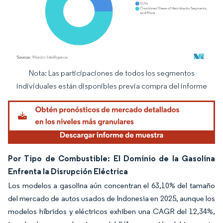
Nota: Las participaciones de todos los segmentos
Imagen © Mordor Intelligence. El uso requiere atribución según CC BY 4.0.
individuales están disponibles previa compra del informe
Por Tipo de Combustible: El Dominio de la Gasolina
Enfrenta la Disrupción Eléctrica
Los modelos a gasolina aún concentran el 63,10% del tamaño
del mercado de autos usados de Indonesia en 2025, aunque los
modelos híbridos y eléctricos exhiben una CAGR del 12,34%,