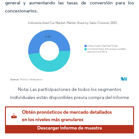
general y aumentando las tasas de conversión para los
concesionarios.
Nota: Las participaciones de todos los segmentos
Imagen © Mordor Intelligence. El uso requiere atribución según CC BY 4.0.
individuales están disponibles previa compra del informe