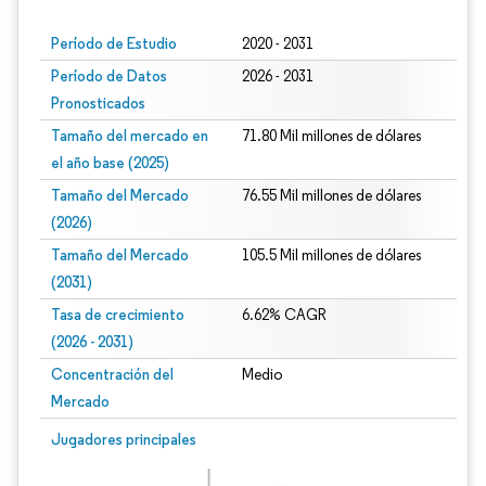
Período de Estudio
2020 - 2031
Período de Datos
2026 - 2031
Pronosticados
Tamaño del mercado en
71.80 Mil millones de dólares
el año base (2025)
Tamaño del Mercado
76.55 Mil millones de dólares
(2026)
Tamaño del Mercado
105.5 Mil millones de dólares
(2031)
Tasa de crecimiento
6.62% CAGR
(2026 - 2031)
Concentración del
Medio
Mercado
Imagen © Mordor Intelligence. El uso requiere atribución según CC BY 4.0.
Jugadores principales