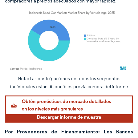
compradores a precios adecuados con mayor rapidez.
Nota: Las participaciones de todos los segmentos
Imagen © Mordor Intelligence. El uso requiere atribución según CC BY 4.0.
individuales están disponibles previa compra del informe
Por Proveedores de Financiamiento: Los Bancos