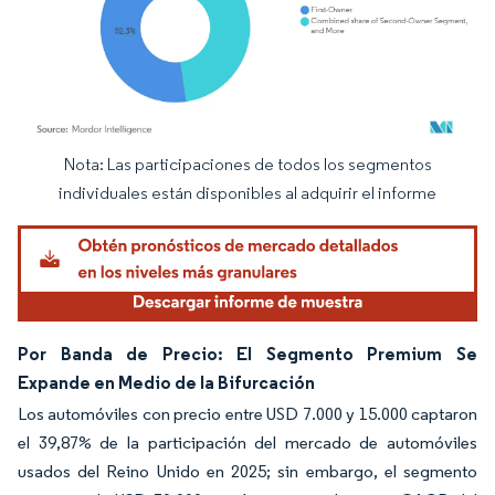
Nota: Las participaciones de todos los segmentos
Imagen © Mordor Intelligence. El uso requiere atribución según CC BY 4.0.
individuales están disponibles al adquirir el informe
Por Banda de Precio: El Segmento Premium Se
Expande en Medio de la Bifurcación
Los automóviles con precio entre USD 7.000 y 15.000 captaron
el 39,87% de la participación del mercado de automóviles
usados del Reino Unido en 2025; sin embargo, el segmento