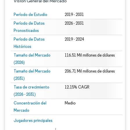
Visión General del Mercado
Período de Estudio
2019 - 2031
Período de Datos
2026 - 2031
Pronosticados
Período de Datos
2019 - 2024
Históricos
Tamaño del Mercado
116.51 Mil millones de dólares
(2026)
Tamaño del Mercado
206.71 Mil millones de dólares
(2031)
Tasa de crecimiento
12.15% CAGR
(2026 - 2031)
Concentración del
Medio
Mercado
Imagen © Mordor Intelligence. El uso requiere atribución según CC BY 4.0.
Jugadores principales