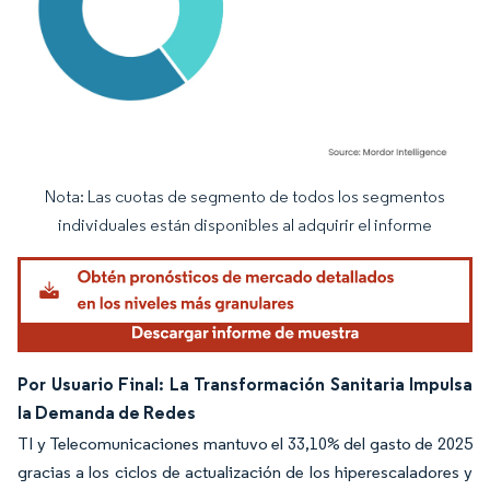
Nota: Las cuotas de segmento de todos los segmentos
Imagen © Mordor Intelligence. El uso requiere atribución según CC BY 4.0.
individuales están disponibles al adquirir el informe
Por Usuario Final: La Transformación Sanitaria Impulsa
la Demanda de Redes
TI y Telecomunicaciones mantuvo el 33,10% del gasto de 2025
gracias a los ciclos de actualización de los hiperescaladores y