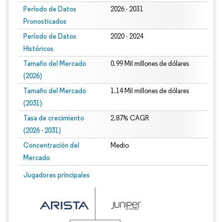
Período de Datos
2026 - 2031
Pronosticados
Período de Datos
2020 - 2024
Históricos
Tamaño del Mercado
0.99 Mil millones de dólares
(2026)
Tamaño del Mercado
1.14 Mil millones de dólares
(2031)
Tasa de crecimiento
2.87% CAGR
(2026 - 2031)
Concentración del
Medio
Mercado
Imagen © Mordor Intelligence. El uso requiere atribución según CC BY 4.0.
Jugadores principales