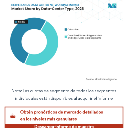
Nota: Las cuotas de segmento de todos los segmentos
Imagen © Mordor Intelligence. El uso requiere atribución según CC BY 4.0.
individuales están disponibles al adquirir el informe