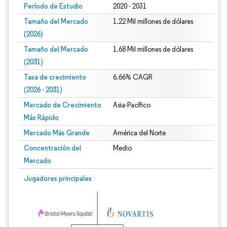
Período de Estudio
2020 - 2031
Tamaño del Mercado
1.22 Mil millones de dólares
(2026)
Tamaño del Mercado
1.68 Mil millones de dólares
(2031)
Tasa de crecimiento
6.66% CAGR
(2026 - 2031)
Mercado de Crecimiento
Asia-Pacífico
Más Rápido
Mercado Más Grande
América del Norte
Concentración del
Medio
Mercado
Imagen © Mordor Intelligence. El uso requiere atribución según CC BY 4.0.
Jugadores principales