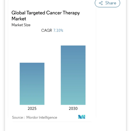
Share
Imagen © Mordor Intelligence. El uso requiere atribución según CC BY 4.0.