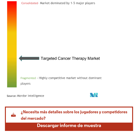
Imagen © Mordor Intelligence. El uso requiere atribución según CC BY 4.0.