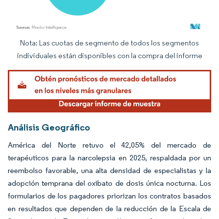
Nota: Las cuotas de segmento de todos los segmentos
Imagen © Mordor Intelligence. El uso requiere atribución según CC BY 4.0.
individuales están disponibles con la compra del informe
Análisis Geográfico
América del Norte retuvo el 42,05% del mercado de
terapéuticos para la narcolepsia en 2025, respaldada por un
reembolso favorable, una alta densidad de especialistas y la
adopción temprana del oxibato de dosis única nocturna. Los
formularios de los pagadores priorizan los contratos basados
en resultados que dependen de la reducción de la Escala de