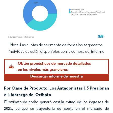
Nota: Las cuotas de segmento de todos los segmentos
Imagen © Mordor Intelligence. El uso requiere atribución según CC BY 4.0.
individuales están disponibles con la compra del informe
Por Clase de Producto: Los Antagonistas H3 Presionan
el Liderazgo del Oxibato
El oxibato de sodio generó casi la mitad de los ingresos de
2025, aunque su trayectoria de cuota en el mercado de