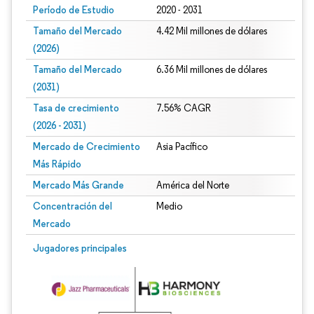
Período de Estudio
2020 - 2031
Tamaño del Mercado
4.42 Mil millones de dólares
(2026)
Tamaño del Mercado
6.36 Mil millones de dólares
(2031)
Tasa de crecimiento
7.56% CAGR
(2026 - 2031)
Mercado de Crecimiento
Asia Pacífico
Más Rápido
Mercado Más Grande
América del Norte
Concentración del
Medio
Mercado
Imagen © Mordor Intelligence. El uso requiere atribución según CC BY 4.0.
Jugadores principales