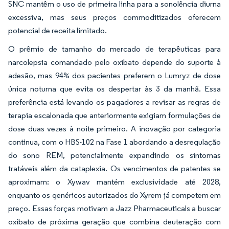
SNC mantêm o uso de primeira linha para a sonolência diurna
excessiva, mas seus preços commoditizados oferecem
potencial de receita limitado.
O prêmio de tamanho do mercado de terapêuticas para
narcolepsia comandado pelo oxibato depende do suporte à
adesão, mas 94% dos pacientes preferem o Lumryz de dose
única noturna que evita os despertar às 3 da manhã. Essa
preferência está levando os pagadores a revisar as regras de
terapia escalonada que anteriormente exigiam formulações de
dose duas vezes à noite primeiro. A inovação por categoria
continua, com o HBS-102 na Fase 1 abordando a desregulação
do sono REM, potencialmente expandindo os sintomas
tratáveis além da cataplexia. Os vencimentos de patentes se
aproximam: o Xywav mantém exclusividade até 2028,
enquanto os genéricos autorizados do Xyrem já competem em
preço. Essas forças motivam a Jazz Pharmaceuticals a buscar
oxibato de próxima geração que combina deuteração com