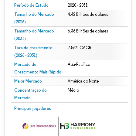
Período de Estudo
2020 - 2031
Tamanho do Mercado
4.42 Bilhões de dólares
(2026)
Tamanho do Mercado
6.36 Bilhões de dólares
(2031)
Taxa de crescimento
7.56% CAGR
(2026 - 2031)
Mercado de
Ásia-Pacífico
Crescimento Mais Rápido
Maior Mercado
América do Norte
Concentração do
Médio
Mercado
Imagem © Mordor Intelligence. O reuso requer atribuição conforme CC BY 4.0.
Principais jogadores