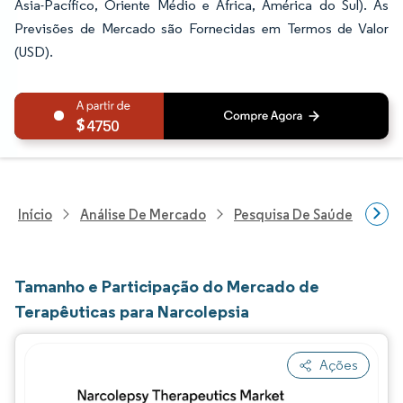
Ásia-Pacífico, Oriente Médio e África, América do Sul). As
Previsões de Mercado são Fornecidas em Termos de Valor
(USD).
4750
Início
Análise De Mercado
Pesquisa De Saúde
Pes
Tamanho e Participação do Mercado de
Terapêuticas para Narcolepsia
Ações