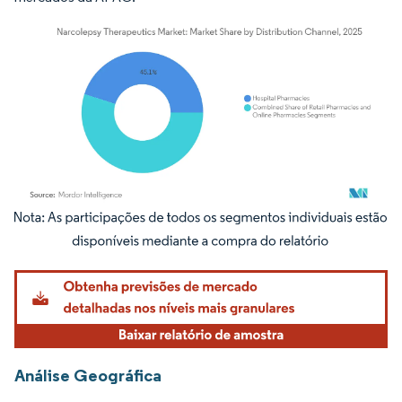
Imagem © Mordor Intelligence. O reuso requer atribuição conforme CC BY 4.0.
Análise Geográfica