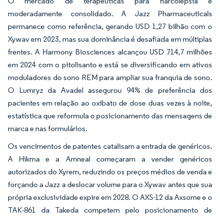
O mercado de terapêuticas para narcolepsia é
moderadamente consolidado. A Jazz Pharmaceuticals
permanece como referência, gerando USD 1,27 bilhão com o
Xywav em 2023, mas sua dominância é desafiada em múltiplas
frentes. A Harmony Biosciences alcançou USD 714,7 milhões
em 2024 com o pitolisanto e está se diversificando em ativos
moduladores do sono REM para ampliar sua franquia de sono.
O Lumryz da Avadel assegurou 94% de preferência dos
pacientes em relação ao oxibato de dose duas vezes à noite,
estatística que reformula o posicionamento das mensagens de
marca e nas formulários.
Os vencimentos de patentes catalisam a entrada de genéricos.
A Hikma e a Amneal começaram a vender genéricos
autorizados do Xyrem, reduzindo os preços médios de venda e
forçando a Jazz a deslocar volume para o Xywav antes que sua
própria exclusividade expire em 2028. O AXS-12 da Axsome e o
TAK-861 da Takeda competem pelo posicionamento de