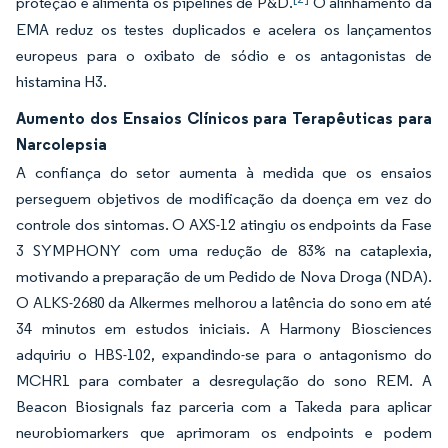
proteção e alimenta os pipelines de P&D.
O alinhamento da
EMA reduz os testes duplicados e acelera os lançamentos
europeus para o oxibato de sódio e os antagonistas de
histamina H3.
Aumento dos Ensaios Clínicos para Terapêuticas para
Narcolepsia
A confiança do setor aumenta à medida que os ensaios
perseguem objetivos de modificação da doença em vez do
controle dos sintomas. O AXS-12 atingiu os endpoints da Fase
3 SYMPHONY com uma redução de 83% na cataplexia,
motivando a preparação de um Pedido de Nova Droga (NDA).
O ALKS-2680 da Alkermes melhorou a latência do sono em até
34 minutos em estudos iniciais. A Harmony Biosciences
adquiriu o HBS-102, expandindo-se para o antagonismo do
MCHR1 para combater a desregulação do sono REM. A
Beacon Biosignals faz parceria com a Takeda para aplicar
neurobiomarkers que aprimoram os endpoints e podem