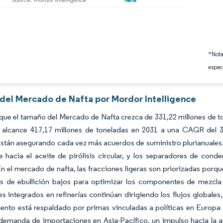
*Nota
espec
s del Mercado de Nafta por Mordor Intelligence
que el tamaño del Mercado de Nafta crezca de 331,22 millones de to
 alcance 417,17 millones de toneladas en 2031 a una CAGR del 3
están asegurando cada vez más acuerdos de suministro plurianuales.
 hacia el aceite de pirólisis circular, y los separadores de con
En el mercado de nafta, las fracciones ligeras son priorizadas por
s de ebullición bajos para optimizar los componentes de mezcla d
s integrados en refinerías continúan dirigiendo los flujos globales,
nto está respaldado por primas vinculadas a políticas en Europa y
demanda de importaciones en Asia-Pacífico, un impulso hacia la au