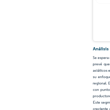
Análisi
Se espera 
prevé que
asiáticos 
su enfoque
regional. 
con punto
productore
Este segme
creciente 