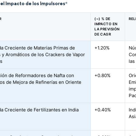
del Impacto de los Impulsores
*
R
(~) % DE
REL
IMPACTO EN
LA PREVISIÓN
DE CAGR
 Creciente de Materias Primas de
+1.20%
Núc
s y Aromáticos de los Crackers de Vapor
Cor
os
las
ción de Reformadores de Nafta con
+0.80%
Ori
os de Mejora de Refinerías en Oriente
Emi
imp
Pac
 Creciente de Fertilizantes en India
+0.40%
Ind
Asi