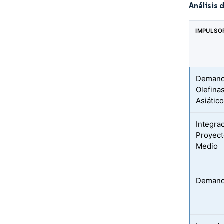
Análisis 
IMPULSO
Demanda
Olefina
Asiátic
Integra
Proyect
Medio
Demanda