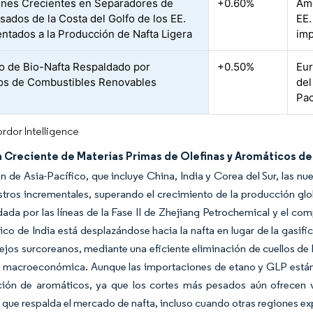
ones Crecientes en Separadores de
+0.60%
Amé
ados de la Costa del Golfo de los EE.
EE.
entados a la Producción de Nafta Ligera
imp
o de Bio-Nafta Respaldado por
+0.50%
Eur
os de Combustibles Renovables
del
Pac
rdor Intelligence
Creciente de Materias Primas de Olefinas y Aromáticos de 
ón de Asia-Pacífico, que incluye China, India y Corea del Sur, las
stros incrementales, superando el crecimiento de la producción glo
dada por las líneas de la Fase II de Zhejiang Petrochemical y el co
co de India está desplazándose hacia la nafta en lugar de la gasif
jos surcoreanos, mediante una eficiente eliminación de cuellos de bo
ad macroeconómica. Aunque las importaciones de etano y GLP está
ción de aromáticos, ya que los cortes más pesados aún ofrecen 
l que respalda el mercado de nafta, incluso cuando otras regiones 