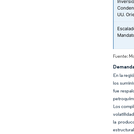
Inversi
Condens
UU. Ori
Escalad
Mandat
Fuente: Mo
Demanda 
En la regi
los sumini
fue respal
petroquími
Los comple
volatilid
la produc
estructura