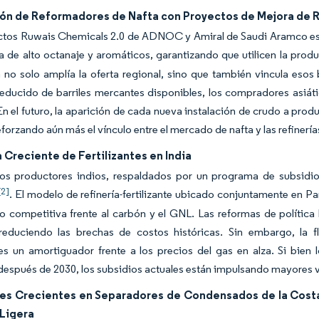
ión de Reformadores de Nafta con Proyectos de Mejora de R
tos Ruwais Chemicals 2.0 de ADNOC y Amiral de Saudi Aramco están 
a de alto octanaje y aromáticos, garantizando que utilicen la prod
 no solo amplía la oferta regional, sino que también vincula esos 
reducido de barriles mercantes disponibles, los compradores asiá
n el futuro, la aparición de cada nueva instalación de crudo a pro
reforzando aún más el vínculo entre el mercado de nafta y las refinerí
Creciente de Fertilizantes en India
os productores indios, respaldados por un programa de subsidios 
[2]
. El modelo de refinería-fertilizante ubicado conjuntamente en Pa
o competitiva frente al carbón y el GNL. Las reformas de política
 reduciendo las brechas de costos históricas. Sin embargo, la f
es un amortiguador frente a los precios del gas en alza. Si bien
espués de 2030, los subsidios actuales están impulsando mayores
nes Crecientes en Separadores de Condensados de la Costa 
 Ligera