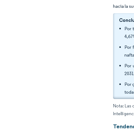
hacia la s
Conclu
Por 
4,67
Por 
naft
Por 
2031
Por 
toda
Nota: Las 
Intelligen
Tendenc