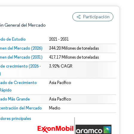
Participación
ón General del Mercado
odo de Estudio
2021 - 2031
men del Mercado (2026)
344.20 Millones de toneladas
men del Mercado (2031)
417.17 Millones de toneladas
 de crecimiento (2026 -
3.92% CAGR
)
ado de Crecimiento
Asia Pacífico
n según CC BY 4.0.
Rápido
ado Más Grande
Asia Pacífico
entración del Mercado
Medio
n © Mordor Intelligence. El uso requiere atribución según CC BY 4.0.
dores principales