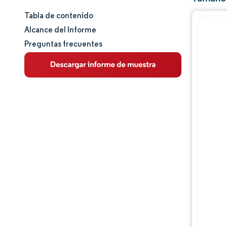
Tabla de contenido
Tamaño y cuota de mercado
Alcance del Informe
Preguntas frecuentes
Análisis de mercado
Tendencias e ideas
Análisis de segmentos
Análisis geográfico
Panorama competitivo
Jugadores principales
Desarrollos de la industria