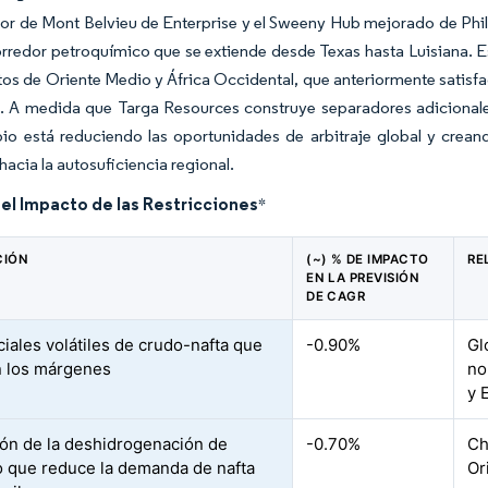
or de Mont Belvieu de Enterprise y el Sweeny Hub mejorado de Phil
corredor petroquímico que se extiende desde Texas hasta Luisiana. 
s de Oriente Medio y África Occidental, que anteriormente satisfac
. A medida que Targa Resources construye separadores adicionales
io está reduciendo las oportunidades de arbitraje global y cre
hacia la autosuficiencia regional.
del Impacto de las Restricciones
*
CIÓN
(~) % DE IMPACTO
RE
EN LA PREVISIÓN
DE CAGR
ciales volátiles de crudo-nafta que
-0.90%
Gl
 los márgenes
no
y 
ón de la deshidrogenación de
-0.70%
Ch
 que reduce la demanda de nafta
Or