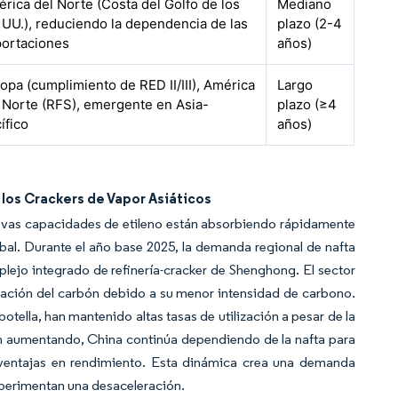
rica del Norte (Costa del Golfo de los
Mediano
 UU.), reduciendo la dependencia de las
plazo (2-4
ortaciones
años)
opa (cumplimiento de RED II/III), América
Largo
 Norte (RFS), emergente en Asia-
plazo (≥4
ífico
años)
los Crackers de Vapor Asiáticos
 nuevas capacidades de etileno están absorbiendo rápidamente
bal. Durante el año base 2025, la demanda regional de nafta
mplejo integrado de refinería-cracker de Shenghong. El sector
icación del carbón debido a su menor intensidad de carbono.
tella, han mantenido altas tasas de utilización a pesar de la
n aumentando, China continúa dependiendo de la nafta para
ventajas en rendimiento. Esta dinámica crea una demanda
experimentan una desaceleración.