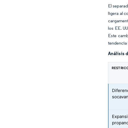
El separad
ligera al 
cargamento
los EE. UU
Este camb
tendencia 
Análisis 
RESTRIC
Diferen
socavan
Expansi
propano