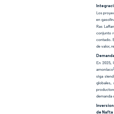
Integrac
Los proyec
en gasolin
Ras Laffan
conjunto 
contado. E
de valor, 
Demanda 
En 2025, l
amoníaco
siga siend
globales,
productor
demanda d
Inversio
de Nafta