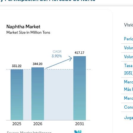
Visi
Perí
Volu
Volu
Tasa
2031
Merc
Imagen © Mordor Intelligence. El uso requiere atribució
Más 
Merc
Conc
Image
Juga